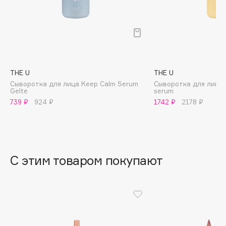
B
Babor
Baffy
Balmain Hair Couture
ЭКСКЛЮЗИВ
Banderas
THE U
THE U
Сыворотка для лица Keep Calm Serum
Сыворотка для лица 
Basicare
Gelte
serum
Batiste
739 ₽
924 ₽
1742 ₽
2178 ₽
Beauty Bomb
Beauty Pati
Beautyblades
НОВИНКА
С этим товаром покупают
beautyblender
Bebble
Beverly Hills Polo Club
Biodance
Bioderma