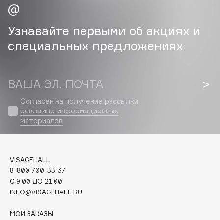
Cadence
Узнавайте первыми об акциях и
Capelli Dorati
специальных предложениях
Carbon Theory
Carmex
Carolina Herrera
ВАША ЭЛ. ПОЧТА
Catrice
Согласен на получение
рассылки
Celimax
рекламно-информационных
Cettua
материалов
Chupa Chups
Clarette
Clarins
VISAGEHALL
Clarins Precious
8-800-700-33-37
НОВИНКА
C 9:00 ДО 21:00
Clinique
INFO@VISAGEHALL.RU
Clive Christian
Club De Nuit
МОИ ЗАКАЗЫ