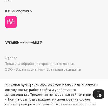
Deonica
IOS & Android >
Dessange
Dior
Divage
Dolce & Gabbana
Dolomit
Dorco
DP Daily Perfection
Оферта
Dr. Vranjes Firenze
Политика обработки персональных данных
Dr.Althea
ООО «Визаж косметикс» Все права защищены
Dr.Ceuracle
Dr.Jart+
Мы используем файлы cookies и технологии веб-аналитики
DSD de Luxe
для улучшения работы сайта и удобства его
Dyson
использования. Продолжая пользоваться сайтом и нажимая
«Принять», вы подтверждаете использование cookies
вашего браузера и соглашаетесь
с политикой обработки