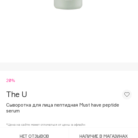
Подарки
Tom Ford
HFC
Для дома
Angiopharm
Техника
KIKO Milano
Estée Lauder
Clarins
0 - 9
20%
100BON
22|11
The U
Сыворотка для лица пептидная Must have peptide
A
serum
Acqua di Parma
*Цена на сайте может отличаться от цены в офлайн
Acque di Italia
НЕТ ОТЗЫВОВ
НАЛИЧИЕ В МАГАЗИНАХ