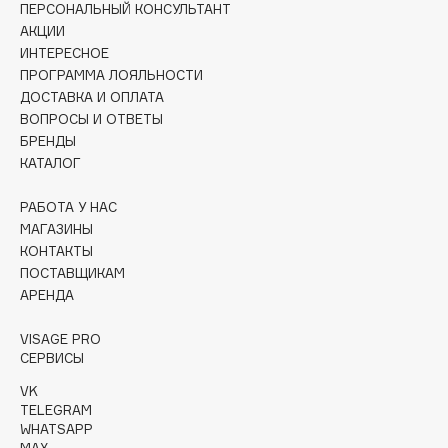
ПЕРСОНАЛЬНЫЙ КОНСУЛЬТАНТ
Collagenina
АКЦИИ
Consly
ИНТЕРЕСНОЕ
Corimo
ПРОГРАММА ЛОЯЛЬНОСТИ
CosRX
ДОСТАВКА И ОПЛАТА
ВОПРОСЫ И ОТВЕТЫ
Cottolina
БРЕНДЫ
Crescina
КАТАЛОГ
Cunzite
РАБОТА У НАС
Curaprox
МАГАЗИНЫ
КОНТАКТЫ
ПОСТАВЩИКАМ
D
АРЕНДА
d'Alba
VISAGE PRO
DABO
СЕРВИСЫ
DARLING*
VK
Darphin
TELEGRAM
WHATSAPP
Davines
MAX