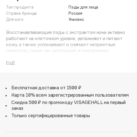
Adele for you
Тип продукта
Пэды для лица
Финал лета
Advante
Страна бренда
Россия
ЭКСКЛЮЗИВ
Для кого
Унисекс
1 АВГ - 31 АВГ
Aesop
Age Stop
Восстанавливающие пэды с экстрактом нони активно
ЭКСКЛЮЗИВ
работают на клеточном уровне, увлажняют и питают
AHFA Cosmetics
кожу, а также успокаивают и снимают неприятные
Ajmal
симптомы, такие как шелушение и покраснения.
Благодаря экстракту нони формула патчей мягко
Alix Avien
защищает клетки кожи от повреждений и стимулирует
ЕЩЁ
Allies of Skin
их обновление.
AMAN
Основные активные компоненты:
Amina Daudova Brushes
— Экстракт нони способствует обновлению клеток
Бесплатная доставка от 1500 ₽
Amouage
кожи, улучшает ее эластичность и повышает тонус.
Карта 10% всем зарегистрированным пользователям
— Экстракт центеллы азиатской обладает
Amuleto Di Casa
Скидка 500 ₽ по промокоду VISAGEHALL на первый
регенерирующими и успокаивающими свойствами,
заказ
Angiopharm
ЭКСКЛЮЗИВ
повышает упругость кожи и уменьшает видимость
Только сертифицированные товары
морщин.
Annbeauty
— Эфирное масло мануки регулирует выработку
Anua
себума и уменьшает покраснения.
Apadent
— Пантенол эффективно увлажняет, успокаивает и