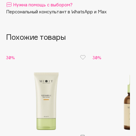
Нужна помощь с выбором?
смягчает кожу.
Apagard
Персональный консультант в WhatsApp и Max
Aravia Professional
Результат: увлажненная, мягкая и эластичная кожа.
Arcadia
Archetype
Похожие товары
Architect Demidoff
ARIVE MAKEUP
30%
30%
Art&Fact
Art-Visage
Artdeco
Astra
Atelier Rebul
Augustinus Bader
Aveda
Avene