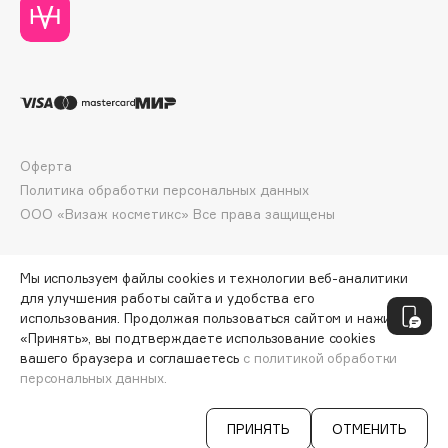
Deonica
Dessange
Dior
Divage
Dolce & Gabbana
Dolomit
Оферта
Dorco
Политика обработки персональных данных
DP Daily Perfection
ООО «Визаж косметикс» Все права защищены
Dr. Vranjes Firenze
Dr.Althea
Мы используем файлы cookies и технологии веб-аналитики
Dr.Ceuracle
для улучшения работы сайта и удобства его
использования. Продолжая пользоваться сайтом и нажимая
Dr.Jart+
«Принять», вы подтверждаете использование cookies
DSD de Luxe
вашего браузера и соглашаетесь
с политикой обработки
Dyson
персональных данных.
ДОБАВИТЬ В КОРЗИНУ
783 ₽
1118 ₽
ПРИНЯТЬ
ОТМЕНИТЬ