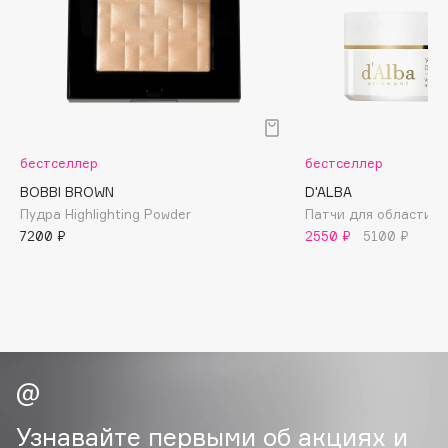
Biomed
Biorepair
Blanx
Blistex
BLOME
Boadicea The Victorious
бестселлер
бестселлер
Bobbi Brown
BOBBI BROWN
D'ALBA
BOOMSHOP
Пудра Highlighting Powder
Патчи для области во
BORK
7200 ₽
2550 ₽
5100 ₽
Brunello Cucinelli
Bvlgari
by TERRY
BY WISHTREND
Byredo
Узнавайте первыми об акциях и
C