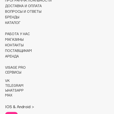
ПРОГРАММА ЛОЯЛЬНОСТИ
Collagenina
ДОСТАВКА И ОПЛАТА
Consly
ВОПРОСЫ И ОТВЕТЫ
Corimo
БРЕНДЫ
КАТАЛОГ
CosRX
Cottolina
РАБОТА У НАС
Crescina
МАГАЗИНЫ
КОНТАКТЫ
Cunzite
ПОСТАВЩИКАМ
Curaprox
АРЕНДА
VISAGE PRO
D
СЕРВИСЫ
VK
d'Alba
TELEGRAM
DABO
WHATSAPP
MAX
DARLING*
Darphin
IOS & Android >
Davines