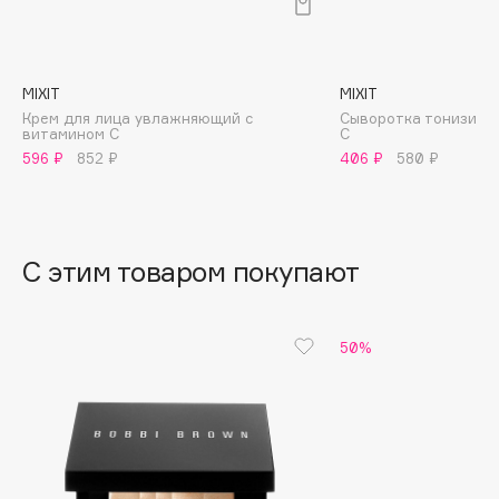
B
Babor
Baffy
MIXIT
MIXIT
Крем для лица увлажняющий с
Сыворотка тонизиру
Balmain Hair Couture
ЭКСКЛЮЗИВ
витамином С
С
Banderas
596 ₽
852 ₽
406 ₽
580 ₽
Basicare
Batiste
Beauty Bomb
С этим товаром покупают
Beauty Pati
Beautyblades
НОВИНКА
50%
beautyblender
Bebble
Beverly Hills Polo Club
Biodance
Bioderma