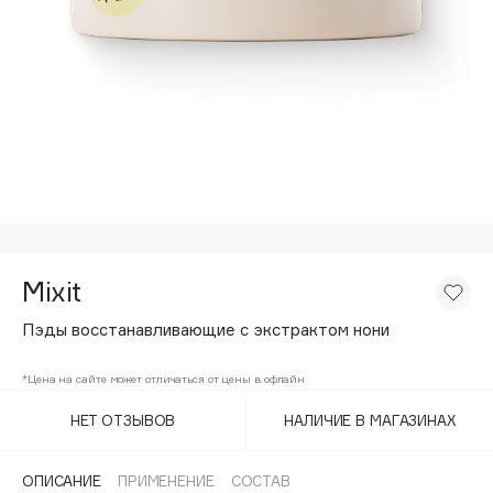
Подарки
Tom Ford
HFC
Для дома
Angiopharm
Техника
KIKO Milano
Estée Lauder
Clarins
0 - 9
Mixit
100BON
22|11
Пэды восстанавливающие с экстрактом нони
*Цена на сайте может отличаться от цены в офлайн
A
НЕТ ОТЗЫВОВ
НАЛИЧИЕ В МАГАЗИНАХ
Acqua di Parma
Acque di Italia
ОПИСАНИЕ
ПРИМЕНЕНИЕ
СОСТАВ