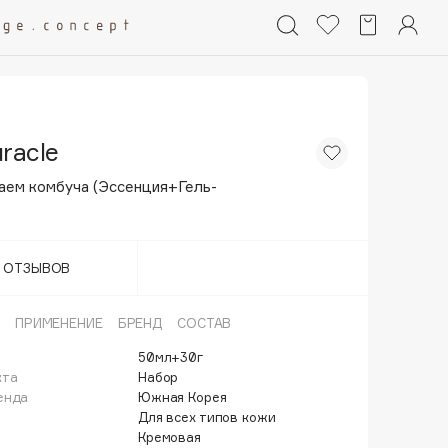
racle
чаем комбуча (Эссенция+Гель-
Т ОТЗЫВОВ
ПРИМЕНЕНИЕ
БРЕНД
СОСТАВ
50мл+30г
кта
Набор
енда
Южная Корея
Для всех типов кожи
Кремовая