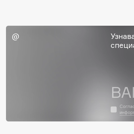
EGIA
EpilProfi
Eigshow
Erborian
Elemis
Essence
Elian Russia
Essential Parfums Paris
Узнав
Elie Saab
Estrâde
специ
F
FANE
Flipper
ВА
Farmstay
FLOEMA
Felce Azzurra
Floraïku
Согла
Fillerina
Forlle'd
ЭКСКЛЮЗИВ
инфор
Fiona Franchimon