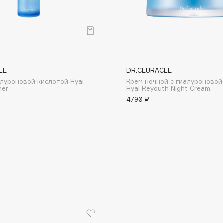
LE
DR.CEURACLE
Consly
алуроновой кислотой Hyal
Крем ночной с гиалуроновой
ner
Hyal Reyouth Night Cream
Corimo
4790 ₽
CosRX
Cottolina
Crescina
Cunzite
Curaprox