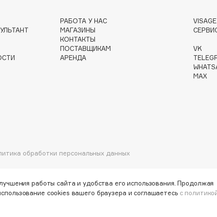
РАБОТА У НАС
VISAG
УЛЬТАНТ
МАГАЗИНЫ
СЕРВИ
КОНТАКТЫ
Gourmandise
ПОСТАВЩИКАМ
VK
Grace Day
ОСТИ
АРЕНДА
TELEG
WHATS
Guerlain
MAX
Guess
литика обработки персональных данных
Holika Holika
Holly Polly
улучшения работы сайта и удобства его использования. Продолжая
использование cookies вашего браузера и соглашаетесь
с политико
Holy Land