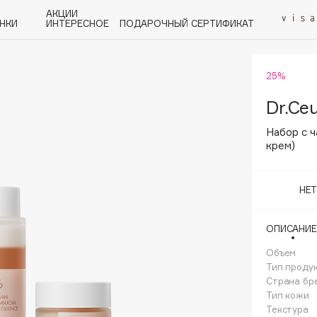
АКЦИИ
НКИ
ИНТЕРЕСНОЕ
ПОДАРОЧНЫЙ СЕРТИФИКАТ
25%
P
Q
R
S
T
U
V
W
Y
Z
А - Я
Dr.Ceu
Набор с 
крем)
НЕ
Angiopharm
KIKO Milano
ОПИСАНИЕ
Estée Lauder
Объем
Clarins
Тип проду
Страна бр
Тип кожи
Текстура