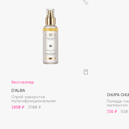
D
d'Alba
Dior
DABO
Divage
DARLING*
Dolce & Gabbana
Darphin
Dolomit
Davines
Dorco
Deonica
DP Daily Perfection
Dessange
Dr. Vranjes Firenze
бестселлер
E
D'ALBA
CHUPA CHU
Спрей сыворотка
мультифункциональная
Помада-тин
Eat My
Ella Bartsueva Brushes
пигментом 
1850 ₽
3700 ₽
736 ₽
920
Ecolatier
EMBRACE Haircare
Ecotools
Emmanuelle Jane
EGG
Enough