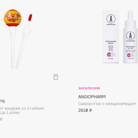
Dr.Althea
Dr.Ceuracle
Dr.Jart+
DSD de Luxe
Dyson
эксклюзив
ANGIOPHARM
PS
Сыворотка с ниацинамидом
т жидкая со стойким
2610 ₽
Estée Lauder
Lip Locker
 ₽
Etat Pur
Etude House
Etude organix