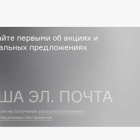
Eva Mosaic
Ex Nihilo
EXOARI L
айте первыми об акциях и
альных предложениях
Fragrance Du Bois
ША ЭЛ. ПОЧТА
Frederic Malle
Frudia
сен на получение
рассылки рекламно-
Funny Organix
мационных материалов