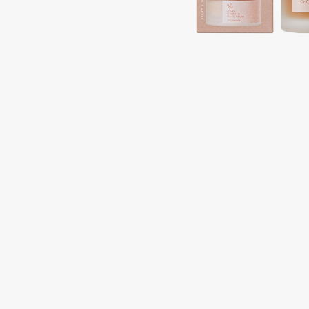
Подарки
0 - 9
Для дома
100BON
22|11
Техника
A
Acqua di Parma
Amina Daudova Brushes
Acque di Italia
Amouage
Adele for you
Amuleto Di Casa
Advante
Angiopharm
ЭКСКЛЮЗИВ
ЭКСКЛЮЗИВ
Aesop
Annbeauty
Age Stop
Anua
ЭКСКЛЮЗИВ
Apadent
AHFA Cosmetics
Apagard
Ajmal