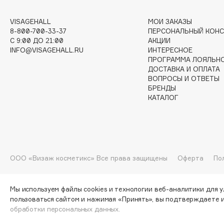
G
VISAGEHALL
МОИ ЗАКАЗЫ
8-800-700-33-37
ПЕРСОНАЛЬНЫЙ КОНС
C 9:00 ДО 21:00
АКЦИИ
Garnier
Giardino Magico
INFO@VISAGEHALL.RU
ИНТЕРЕСНОЕ
Gecko
Gillette
ПРОГРАММА ЛОЯЛЬН
ДОСТАВКА И ОПЛАТА
Geltek
Givenchy
ВОПРОСЫ И ОТВЕТЫ
Genosys
Global Keratin
БРЕНДЫ
ЭКСКЛЮЗИВ
КАТАЛОГ
Global White
Geomar
H
ООО «Визаж косметикс» Все права защищены
Оферта
По
Hadat Cosmetics
HELIBEAUTY
Hamis
Hempz
Мы используем файлы cookies и технологии веб-аналитики для 
пользоваться сайтом и нажимая «Принять», вы подтверждаете 
Hapica
HFC
обработки персональных данных.