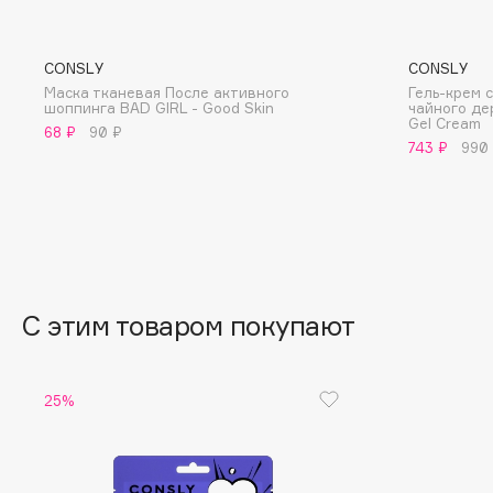
BLOME
CONSLY
CONSLY
Маска тканевая После активного
Гель-крем 
шоппинга BAD GIRL - Good Skin
чайного де
C
Gel Cream
68 ₽
90 ₽
743 ₽
990
Cadence
Chupa Chups
Capelli Dorati
Clarette
Carbon Theory
Clarins
Carmex
Clarins Precious
Carolina Herrera
Clinique
С этим товаром покупают
Catrice
Clive Christian
Celimax
Club De Nuit
Cettua
Collagenina
25%