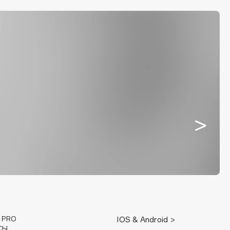
E PRO
IOS & Android >
СЫ