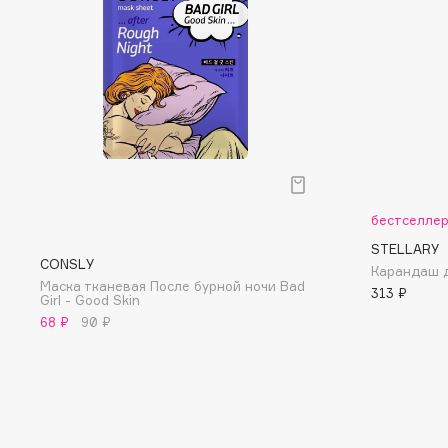
D
d'Alba
Dior
DABO
Divage
DARLING*
Dolce & Gabbana
Darphin
Dolomit
Davines
Dorco
Deonica
DP Daily Perfection
Dessange
Dr. Vranjes Firenze
бестселле
STELLARY
CONSLY
Карандаш дл
Маска тканевая После бурной ночи Bad
313 ₽
Girl - Good Skin
E
68 ₽
90 ₽
Eat My
Ella Bartsueva Brushes
Ecolatier
EMBRACE Haircare
Ecotools
Emmanuelle Jane
EGG
Enough