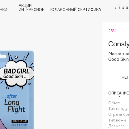
АКЦИИ
НКИ
ИНТЕРЕСНОЕ
ПОДАРОЧНЫЙ СЕРТИФИКАТ
25%
P
Q
R
S
T
U
V
W
Y
Z
А - Я
Consl
Маска тк
Good Skin
НЕ
Angiopharm
KIKO Milano
ОПИСАНИЕ
Estée Lauder
Объем
Clarins
Тип проду
Страна бр
Тип кожи
Для кого