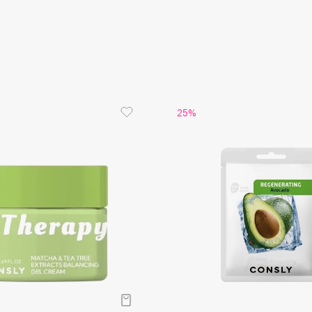
Aveda
Avene
25%
Boadicea The Victorious
Bobbi Brown
BOOMSHOP
BORK
Brunello Cucinelli
Bvlgari
by TERRY
BY WISHTREND
Byredo