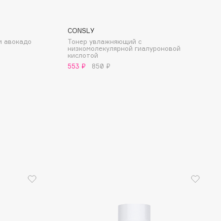
CONSLY
м авокадо
Тонер увлажняющий с
низкомолекулярной гиалуроновой
кислотой
553 ₽
850 ₽