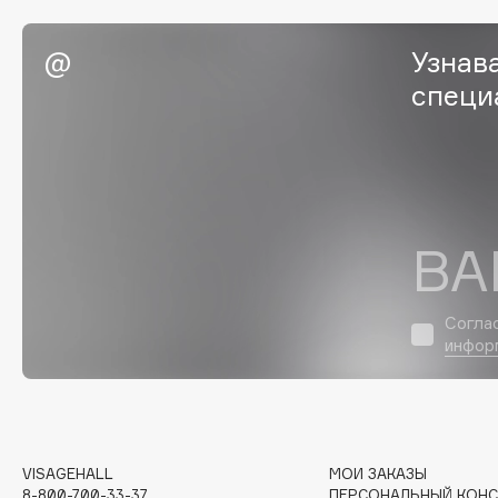
EGIA
EpilProfi
Узнав
Eigshow
Erborian
специ
Elemis
Essence
Elian Russia
Essential Parfums Paris
Elie Saab
Estrâde
ВА
F
FANE
Flipper
Согла
инфор
Farmstay
FLOEMA
Felce Azzurra
Floraïku
Fillerina
Forlle'd
ЭКСКЛЮЗИВ
Fiona Franchimon
VISAGEHALL
МОИ ЗАКАЗЫ
8-800-700-33-37
ПЕРСОНАЛЬНЫЙ КОНС