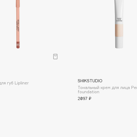
Dr.Althea
Dr.Ceuracle
Dr.Jart+
DSD de Luxe
Dyson
р
SHIKSTUDIO
я губ Lipliner
Тональный крем для лица Perf
foundation
2097 ₽
Estée Lauder
Etat Pur
Etude House
Etude organix