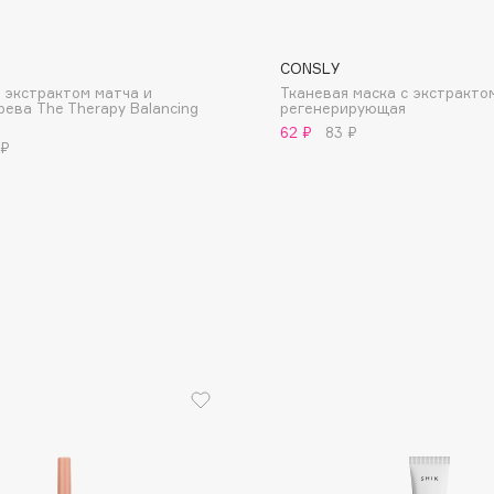
CONSLY
с экстрактом матча и
Тканевая маска с экстракто
рева The Therapy Balancing
регенерирующая
62 ₽
83 ₽
 ₽
Consly
Corimo
CosRX
Cottolina
Crescina
Cunzite
Curaprox