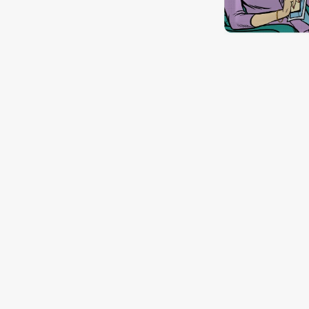
Подарки
0 - 9
Для дома
100BON
22|11
Техника
A
Acqua di Parma
Amina Daudova Brushes
Acque di Italia
Amouage
Adele for you
Amuleto Di Casa
Advante
Angiopharm
ЭКСКЛЮЗИВ
ЭКСКЛЮЗИВ
Aesop
Annbeauty
Age Stop
Anua
ЭКСКЛЮЗИВ
Apadent
AHFA Cosmetics
Apagard
Ajmal