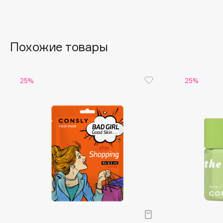
Aravia Professional
Alix Avien
Arcadia
Allies of Skin
Archetype
AMAN
Похожие товары
B
25%
25%
Babor
beautyblender
Baffy
Bebble
Balmain Hair Couture
Beverly Hills Polo Club
ЭКСКЛЮЗИВ
Biodance
Banderas
Bioderma
Basicare
Biomed
Batiste
Biorepair
Beauty Bomb
Blanx
Beauty Pati
Blistex
Beautyblades
НОВИНКА