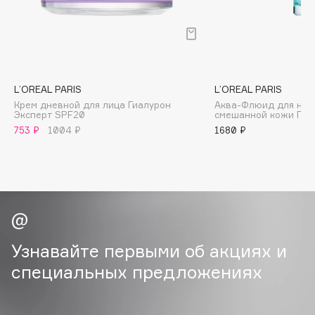
B
Babor
Baffy
Balmain Hair Couture
ЭКСКЛЮЗИВ
L’OREAL PARIS
L’OREAL PARIS
Banderas
Крем дневной для лица Гиалурон
Аква-Флюид для нор
Эксперт SPF20
смешанной кожи Ген
Basicare
753 ₽
1004 ₽
1680 ₽
Batiste
Beauty Bomb
Beauty Pati
Beautyblades
НОВИНКА
beautyblender
Bebble
Узнавайте первыми об акциях и
Beverly Hills Polo Club
специальных предложениях
Biodance
Bioderma