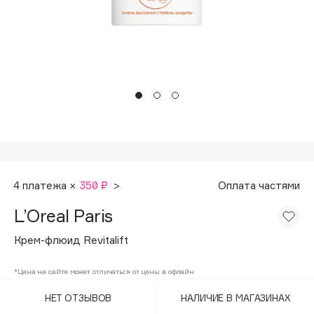
Подарки
Tom Ford
HFC
Для дома
Angiopharm
Техника
KIKO Milano
Estée Lauder
Clarins
0 - 9
100BON
4 платежа ×
350 ₽
>
Оплата частями
22|11
L’Oreal Paris
Крем-флюид Revitalift
A
*Цена на сайте может отличаться от цены в офлайн
Acqua di Parma
НЕТ ОТЗЫВОВ
НАЛИЧИЕ В МАГАЗИНАХ
Acque di Italia