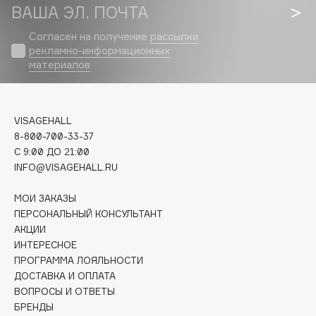
Biomed
ВАША ЭЛ. ПОЧТА
Biorepair
Согласен на получение
рассылки
Blanx
рекламно-информационных
Blistex
материалов
BLOME
Boadicea The Victorious
VISAGEHALL
Bobbi Brown
8-800-700-33-37
BOOMSHOP
C 9:00 ДО 21:00
BORK
INFO@VISAGEHALL.RU
Brunello Cucinelli
МОИ ЗАКАЗЫ
Bvlgari
ПЕРСОНАЛЬНЫЙ КОНСУЛЬТАНТ
by TERRY
АКЦИИ
BY WISHTREND
ИНТЕРЕСНОЕ
Byredo
ПРОГРАММА ЛОЯЛЬНОСТИ
ДОСТАВКА И ОПЛАТА
ВОПРОСЫ И ОТВЕТЫ
C
БРЕНДЫ