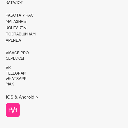
КАТАЛОГ
Cadence
РАБОТА У НАС
Capelli Dorati
МАГАЗИНЫ
Carbon Theory
КОНТАКТЫ
ПОСТАВЩИКАМ
Carmex
АРЕНДА
Carolina Herrera
Catrice
VISAGE PRO
СЕРВИСЫ
Celimax
Cettua
VK
TELEGRAM
Chupa Chups
WHATSAPP
Clarette
MAX
Clarins
IOS & Android >
Clarins Precious
Clinique
Clive Christian
Club De Nuit