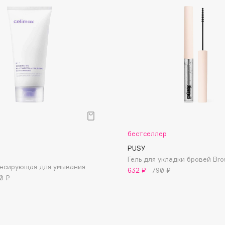
Dr.Althea
Dr.Ceuracle
Dr.Jart+
DSD de Luxe
Dyson
бестселлер
PUSY
Гель для укладки бровей Brow
ансирующая для умывания
632 ₽
790 ₽
0 ₽
Estée Lauder
Etat Pur
Etude House
Etude organix