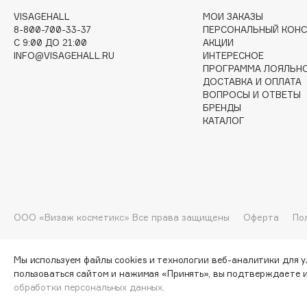
VISAGEHALL
МОИ ЗАКАЗЫ
G
8-800-700-33-37
ПЕРСОНАЛЬНЫЙ КОНС
C 9:00 ДО 21:00
АКЦИИ
INFO@VISAGEHALL.RU
ИНТЕРЕСНОЕ
Garnier
Giardino Magico
ПРОГРАММА ЛОЯЛЬН
Gecko
Gillette
ДОСТАВКА И ОПЛАТА
ВОПРОСЫ И ОТВЕТЫ
Geltek
Givenchy
БРЕНДЫ
Genosys
Global Keratin
КАТАЛОГ
ЭКСКЛЮЗИВ
Global White
Geomar
H
ООО «Визаж косметикс» Все права защищены
Оферта
По
Hadat Cosmetics
HELIBEAUTY
Hamis
Hempz
Мы используем файлы cookies и технологии веб-аналитики для 
пользоваться сайтом и нажимая «Принять», вы подтверждаете 
Hapica
HFC
обработки персональных данных.