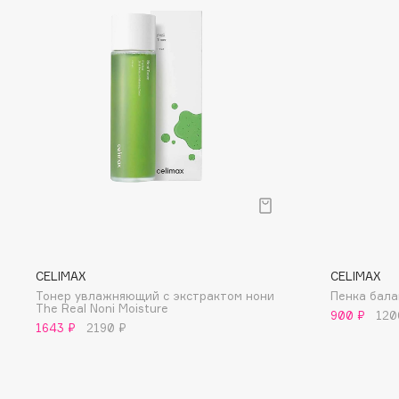
D
d'Alba
Dior
DABO
Divage
DARLING*
Dolce & Gabbana
Darphin
Dolomit
Davines
Dorco
Deonica
DP Daily Perfection
Dessange
Dr. Vranjes Firenze
CELIMAX
CELIMAX
E
Тонер увлажняющий с экстрактом нони
Пенка бал
The Real Noni Moisture
900 ₽
120
Eat My
Ella Bartsueva Brushes
1643 ₽
2190 ₽
Ecolatier
EMBRACE Haircare
Ecotools
Emmanuelle Jane
EGG
Enough