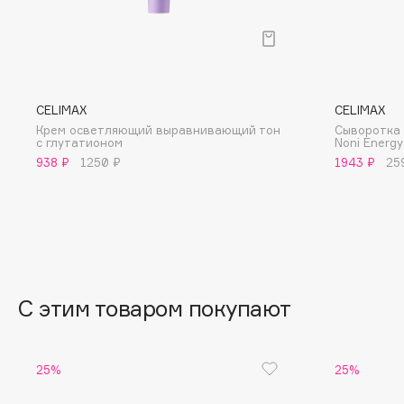
BLOME
C
CELIMAX
CELIMAX
Крем осветляющий выравнивающий тон
Сыворотка 
Cadence
Chupa Chups
c глутатионом
Noni Energy
938 ₽
1250 ₽
1943 ₽
25
Capelli Dorati
Clarette
Carbon Theory
Clarins
Carmex
Clarins Precious
НОВИНКА
Carolina Herrera
Clinique
Catrice
Clive Christian
Celimax
Club De Nuit
С этим товаром покупают
Cettua
Collagenina
25%
25%