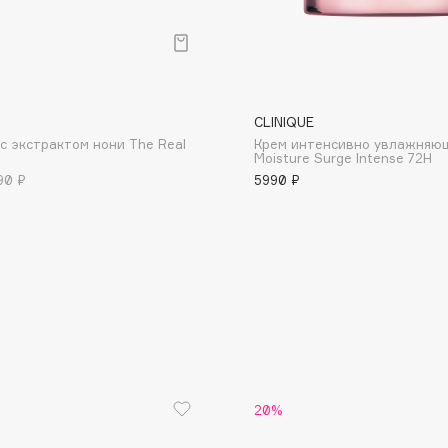
CLINIQUE
с экстрактом нони The Real
Крем интенсивно увлажняю
Consly
Moisture Surge Intense 72H
90 ₽
5990 ₽
Corimo
CosRX
Cottolina
Crescina
Cunzite
Curaprox
20%