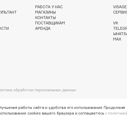
РАБОТА У НАС
VISAG
УЛЬТАНТ
МАГАЗИНЫ
СЕРВИ
КОНТАКТЫ
ПОСТАВЩИКАМ
VK
Gourmandise
ОСТИ
АРЕНДА
TELEG
Grace Day
WHATS
MAX
Guerlain
Guess
литика обработки персональных данных
Holika Holika
Holly Polly
улучшения работы сайта и удобства его использования. Продолжая
использование cookies вашего браузера и соглашаетесь
с политико
Holy Land