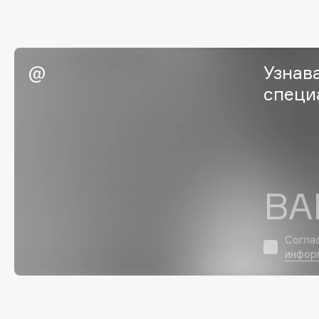
EGIA
EpilProfi
Eigshow
Erborian
Elemis
Essence
Узнав
Elian Russia
Essential Parfums Paris
специ
Elie Saab
Estrâde
F
ВА
FANE
Flipper
Farmstay
FLOEMA
Согла
Felce Azzurra
Floraïku
инфор
Fillerina
Forlle'd
ЭКСКЛЮЗИВ
Fiona Franchimon