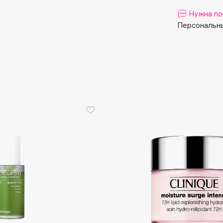
Aveda
Нужна по
Avene
Персональны
Boadicea The Victorious
Bobbi Brown
BOOMSHOP
BORK
Brunello Cucinelli
Bvlgari
by TERRY
BY WISHTREND
Byredo