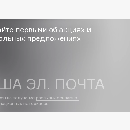
Eva Mosaic
Ex Nihilo
EXOARI L
айте первыми об акциях и
альных предложениях
ША ЭЛ. ПОЧТА
Fragrance Du Bois
Frederic Malle
сен на получение
рассылки рекламно-
Frudia
мационных материалов
Funny Organix