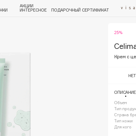
АКЦИИ
НКИ
ИНТЕРЕСНОЕ
ПОДАРОЧНЫЙ СЕРТИФИКАТ
25%
P
Q
R
S
T
U
V
W
Y
Z
А - Я
Celim
Крем с ц
НЕ
Angiopharm
ОПИСАНИЕ
KIKO Milano
Объем
Estée Lauder
Тип проду
Clarins
Страна бр
Тип кожи
Для кого