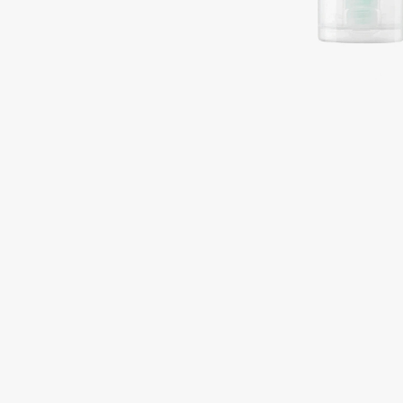
Подарки
0 - 9
Для дома
100BON
22|11
Техника
A
Acqua di Parma
Amina Daudova Brushes
Acque di Italia
Amouage
Adele for you
Amuleto Di Casa
Advante
Angiopharm
ЭКСКЛЮЗИВ
ЭКСКЛЮЗИВ
Aesop
Annbeauty
Age Stop
Anua
ЭКСКЛЮЗИВ
Apadent
AHFA Cosmetics
Apagard
Ajmal