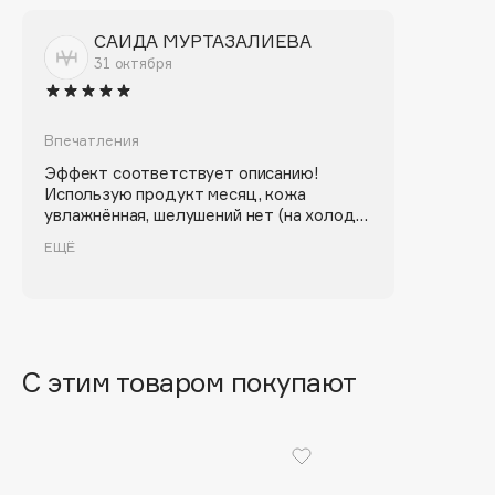
Biomed
Biorepair
САИДА МУРТАЗАЛИЕВА
31 октября
Blanx
Blistex
BLOME
Впечатления
Boadicea The Victorious
Эффект соответствует описанию!
Bobbi Brown
Использую продукт месяц, кожа
увлажнённая, шелушений нет (на холод
BOOMSHOP
обычно бывает реакция). В нанесении
ЕЩЁ
BORK
приятен, ложится ровным слоем, быстро
впитывается. Состав хороший, цена
Brunello Cucinelli
вообще супер, в общем, советую!
Bvlgari
by TERRY
С этим товаром покупают
BY WISHTREND
Byredo
C