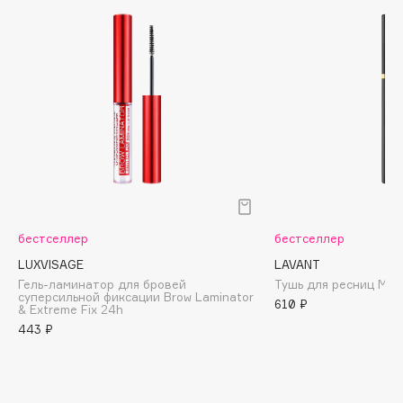
Cadence
Capelli Dorati
Carbon Theory
Carmex
Carolina Herrera
Catrice
Celimax
Cettua
Chupa Chups
бестселлер
бестселлер
Clarette
LUXVISAGE
LAVANT
Гель-ламинатор для бровей
Тушь для ресниц Man
Clarins
суперсильной фиксации Brow Laminator
610 ₽
& Extreme Fix 24h
Clarins Precious
443 ₽
Clinique
Clive Christian
Club De Nuit