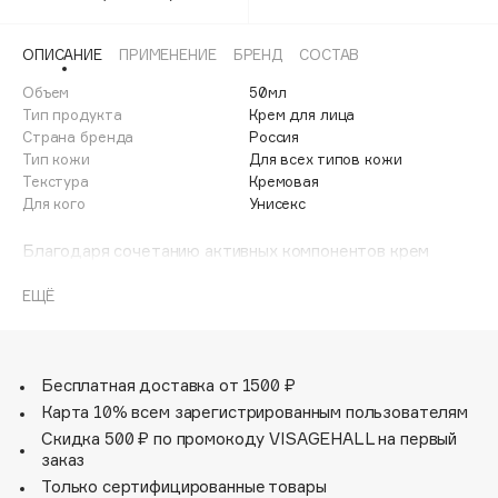
Adele for you
Финал лета
Advante
ЭКСКЛЮЗИВ
ОПИСАНИЕ
ПРИМЕНЕНИЕ
БРЕНД
СОСТАВ
1 АВГ - 31 АВГ
Aesop
Объем
50мл
Age Stop
Тип продукта
Крем для лица
ЭКСКЛЮЗИВ
Страна бренда
Россия
AHFA Cosmetics
Тип кожи
Для всех типов кожи
Ajmal
Текстура
Кремовая
Для кого
Унисекс
Alix Avien
Allies of Skin
Благодаря сочетанию активных компонентов крем
AMAN
обеспечивает успокаивающий эффект, сохраняет
целостность истонченных участков кожи, а также
ЕЩЁ
Amina Daudova Brushes
повышает защитные свойства эпидермиса. Регулярное
Amouage
использование крема поможет сделать кожу более
мягкой, напитанной и увлажненной.
Amuleto Di Casa
Бесплатная доставка от 1500 ₽
Angiopharm
ЭКСКЛЮЗИВ
Карта 10% всем зарегистрированным пользователям
Annbeauty
Скидка 500 ₽ по промокоду VISAGEHALL на первый
заказ
Anua
Только сертифицированные товары
Apadent