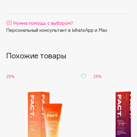
Apagard
Aravia Professional
Нужна помощь с выбором?
Arcadia
Персональный консультант в WhatsApp и Max
Archetype
Architect Demidoff
ARIVE MAKEUP
Похожие товары
Art&Fact
Art-Visage
Artdeco
25%
25%
Astra
Atelier Rebul
Augustinus Bader
Aveda
Avene