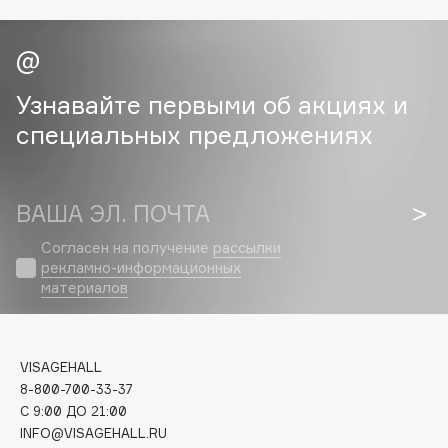
Collagenina
Consly
Corimo
CosRX
Узнавайте первыми об акциях и
Cottolina
специальных предложениях
Crescina
Cunzite
Curaprox
ВАША ЭЛ. ПОЧТА
Согласен на получение
рассылки
рекламно-информационных
D
материалов
d'Alba
DABO
VISAGEHALL
DARLING*
8-800-700-33-37
Darphin
C 9:00 ДО 21:00
INFO@VISAGEHALL.RU
Davines