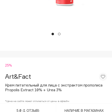
Подарки
Tom Ford
HFC
Для дома
Angiopharm
Техника
KIKO Milano
Estée Lauder
Clarins
0 - 9
25%
100BON
22|11
Art&Fact
Крем питательный для лица с экстрактом прополиса
A
Propolis Extract 10% + Urea 3%
Acqua di Parma
*Цена на сайте может отличаться от цены в офлайн
Acque di Italia
5.0
(1 ОТЗЫВ)
НАЛИЧИЕ В МАГАЗИНАХ