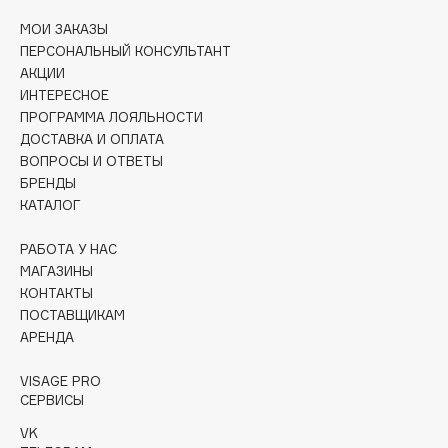
Deonica
МОИ ЗАКАЗЫ
Dessange
ПЕРСОНАЛЬНЫЙ КОНСУЛЬТАНТ
Dior
АКЦИИ
ИНТЕРЕСНОЕ
Divage
ПРОГРАММА ЛОЯЛЬНОСТИ
Dolce & Gabbana
ДОСТАВКА И ОПЛАТА
Dolomit
ВОПРОСЫ И ОТВЕТЫ
Dorco
БРЕНДЫ
КАТАЛОГ
DP Daily Perfection
Dr. Vranjes Firenze
РАБОТА У НАС
Dr.Althea
МАГАЗИНЫ
КОНТАКТЫ
Dr.Ceuracle
ПОСТАВЩИКАМ
Dr.Jart+
АРЕНДА
DSD de Luxe
Dyson
VISAGE PRO
СЕРВИСЫ
VK