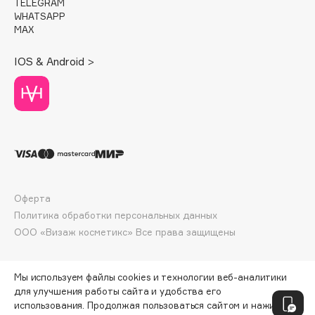
E
TELEGRAM
WHATSAPP
MAX
Eat My
Ecolatier
IOS & Android >
Ecotools
EGG
EGIA
Eigshow
Elemis
Elian Russia
Elie Saab
Оферта
Ella Bartsueva Brushes
Политика обработки персональных данных
EMBRACE Haircare
ООО «Визаж косметикс» Все права защищены
Emmanuelle Jane
Enough
Мы используем файлы cookies и технологии веб-аналитики
EpilProfi
для улучшения работы сайта и удобства его
использования. Продолжая пользоваться сайтом и нажимая
Erborian