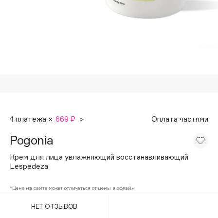
Подарки
Tom Ford
HFC
Для дома
Angiopharm
Техника
KIKO Milano
Estée Lauder
Clarins
0 - 9
4 платежа ×
669 ₽
>
Оплата частями
100BON
Pogonia
22|11
Крем для лица увлажняющий восстанавливающий
Lespedeza
A
*Цена на сайте может отличаться от цены в офлайн
Acqua di Parma
НЕТ ОТЗЫВОВ
Acque di Italia