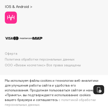
Deonica
IOS & Android >
Dessange
Dior
Divage
Dolce & Gabbana
Dolomit
Dorco
DP Daily Perfection
Оферта
Dr. Vranjes Firenze
Политика обработки персональных данных
Dr.Althea
ООО «Визаж косметикс» Все права защищены
Dr.Ceuracle
Dr.Jart+
Мы используем файлы cookies и технологии веб-аналитики
DSD de Luxe
для улучшения работы сайта и удобства его
использования. Продолжая пользоваться сайтом и нажимая
Dyson
«Принять», вы подтверждаете использование cookies
вашего браузера и соглашаетесь
с политикой обработки
персональных данных.
СООБЩИТЬ О ПОСТУПЛЕНИИ
2678 ₽