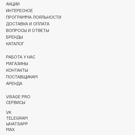
Collagenina
АКЦИИ
ИНТЕРЕСНОЕ
Consly
ПРОГРАММА ЛОЯЛЬНОСТИ
Corimo
ДОСТАВКА И ОПЛАТА
CosRX
ВОПРОСЫ И ОТВЕТЫ
БРЕНДЫ
Cottolina
КАТАЛОГ
Crescina
Cunzite
РАБОТА У НАС
Curaprox
МАГАЗИНЫ
КОНТАКТЫ
ПОСТАВЩИКАМ
D
АРЕНДА
VISAGE PRO
d'Alba
СЕРВИСЫ
DABO
VK
DARLING*
TELEGRAM
Darphin
WHATSAPP
MAX
Davines