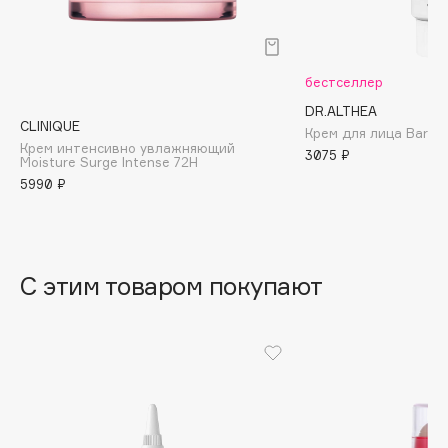
B
Babor
бестселлер
Baffy
Balmain Hair Couture
DR.ALTHEA
ЭКСКЛЮЗИВ
CLINIQUE
Крем для лица Barrie
Banderas
Крем интенсивно увлажняющий
3075 ₽
Moisture Surge Intense 72H
Basicare
5990 ₽
Batiste
Beauty Bomb
Beauty Pati
С этим товаром покупают
Beautyblades
НОВИНКА
beautyblender
Bebble
Beverly Hills Polo Club
Biodance
Bioderma