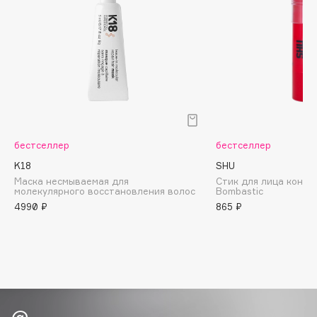
Biomed
Biorepair
Blanx
Blistex
BLOME
Boadicea The Victorious
Bobbi Brown
BOOMSHOP
бестселлер
бестселлер
BORK
K18
SHU
Маска несмываемая для
Стик для лица конт
Brunello Cucinelli
молекулярного восстановления волос
Bombastic
Bvlgari
4990 ₽
865 ₽
by TERRY
BY WISHTREND
Byredo
C