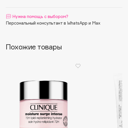
Apagard
Aravia Professional
Нужна помощь с выбором?
Arcadia
Персональный консультант в WhatsApp и Max
Archetype
Architect Demidoff
Похожие товары
ARIVE MAKEUP
Art&Fact
Art-Visage
Artdeco
Astra
Atelier Rebul
Augustinus Bader
Aveda
Avene