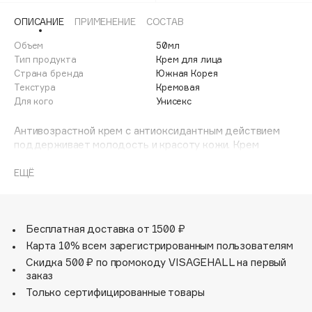
Adele for you
ОПИСАНИЕ
ПРИМЕНЕНИЕ
СОСТАВ
Финал лета
Advante
ЭКСКЛЮЗИВ
Объем
50мл
1 АВГ - 31 АВГ
Aesop
Тип продукта
Крем для лица
Age Stop
Страна бренда
Южная Корея
ЭКСКЛЮЗИВ
Текстура
Кремовая
AHFA Cosmetics
Для кого
Унисекс
Ajmal
Антивозрастной крем с антиоксидантным действием
Alix Avien
поддерживает молодость и красоту кожи. Крем
Allies of Skin
снижает выработку себума, способствуя решению
AMAN
проблемы
ЕЩЁ
Amina Daudova Brushes
Amouage
Бесплатная доставка от 1500 ₽
Amuleto Di Casa
Карта 10% всем зарегистрированным пользователям
Angiopharm
ЭКСКЛЮЗИВ
Скидка 500 ₽ по промокоду VISAGEHALL на первый
Annbeauty
заказ
Anua
Только сертифицированные товары
Apadent