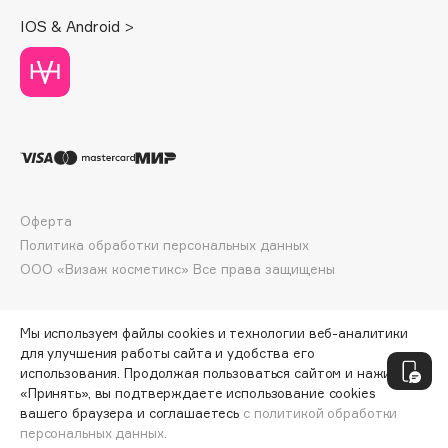
Deonica
IOS & Android >
Dessange
Dior
Divage
Dolce & Gabbana
Dolomit
Dorco
DP Daily Perfection
Оферта
Dr. Vranjes Firenze
Политика обработки персональных данных
Dr.Althea
ООО «Визаж косметикс» Все права защищены
Dr.Ceuracle
Dr.Jart+
Мы используем файлы cookies и технологии веб-аналитики
DSD de Luxe
для улучшения работы сайта и удобства его
использования. Продолжая пользоваться сайтом и нажимая
Dyson
«Принять», вы подтверждаете использование cookies
вашего браузера и соглашаетесь
с политикой обработки
персональных данных.
ДОБАВИТЬ В КОРЗИНУ
599 ₽
798 ₽