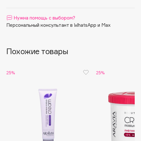
Apagard
Aravia Professional
Нужна помощь с выбором?
Персональный консультант в WhatsApp и Max
Arcadia
Archetype
Architect Demidoff
Похожие товары
ARIVE MAKEUP
Art&Fact
Art-Visage
25%
25%
Artdeco
Astra
Atelier Rebul
Augustinus Bader
Aveda
Avene