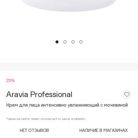
Подарки
Tom Ford
HFC
Для дома
Angiopharm
Техника
KIKO Milano
Estée Lauder
Clarins
0 - 9
25%
100BON
22|11
Aravia Professional
Крем для лица интенсивно увлажняющий с мочевиной
A
*Цена на сайте может отличаться от цены в офлайн
Acqua di Parma
НЕТ ОТЗЫВОВ
НАЛИЧИЕ В МАГАЗИНАХ
Acque di Italia