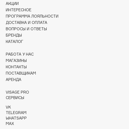
АКЦИИ
Collagenina
ИНТЕРЕСНОЕ
Consly
ПРОГРАММА ЛОЯЛЬНОСТИ
Corimo
ДОСТАВКА И ОПЛАТА
CosRX
ВОПРОСЫ И ОТВЕТЫ
БРЕНДЫ
Cottolina
КАТАЛОГ
Crescina
Cunzite
РАБОТА У НАС
Curaprox
МАГАЗИНЫ
КОНТАКТЫ
ПОСТАВЩИКАМ
D
АРЕНДА
VISAGE PRO
d'Alba
СЕРВИСЫ
DABO
VK
DARLING*
TELEGRAM
Darphin
WHATSAPP
MAX
Davines