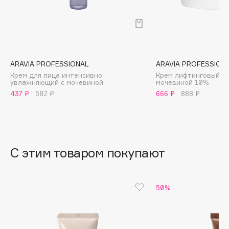
B
Babor
Baffy
Balmain Hair Couture
ЭКСКЛЮЗИВ
ARAVIA PROFESSIONAL
ARAVIA PROFESSION
Banderas
Крем для лица интенсивно
Крем лифтинговый с 
увлажняющий с мочевиной
мочевиной 10%
Basicare
437 ₽
582 ₽
666 ₽
888 ₽
Batiste
Beauty Bomb
Beauty Pati
Beautyblades
НОВИНКА
С этим товаром покупают
beautyblender
Bebble
50%
Beverly Hills Polo Club
Biodance
Bioderma