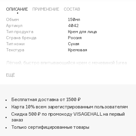
Adele for you
ОПИСАНИЕ
ПРИМЕНЕНИЕ
СОСТАВ
Финал лета
Advante
ЭКСКЛЮЗИВ
Объем
150мл
1 АВГ - 31 АВГ
Aesop
Артикул
4042
Age Stop
Тип продукта
Крем для лица
ЭКСКЛЮЗИВ
Страна бренда
Россия
AHFA Cosmetics
Тип кожи
Сухая
Ajmal
Текстура
Кремовая
Alix Avien
Лёгкий, быстро впитывающийся крем с мочевиной (urea
Allies of Skin
10%). Предназначен для сухой кожи, склонной к
AMAN
появлению шелушений. Крем мгновенно увлажняет кожу,
ЕЩЁ
повышает её барьерные свойства, способствует
Amina Daudova Brushes
снижению трансэпидермальной потери влаги.
Amouage
Рекомендуется при водном дисбалансе, сильном
шелушении, вредном воздействии окружающей среды.
Бесплатная доставка от 1500 ₽
Amuleto Di Casa
Карта 10% всем зарегистрированным пользователям
Angiopharm
ЭКСКЛЮЗИВ
Скидка 500 ₽ по промокоду VISAGEHALL на первый
Annbeauty
заказ
Anua
Только сертифицированные товары
Apadent