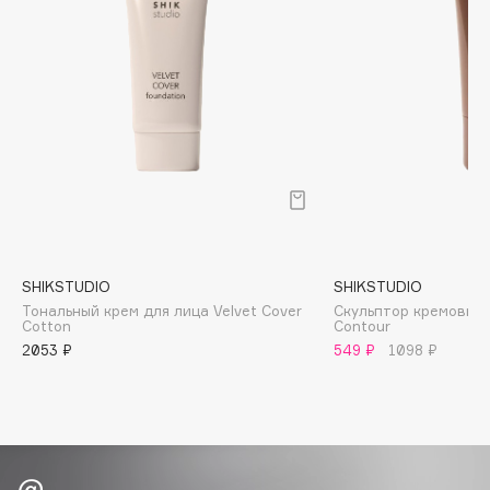
Biomed
Biorepair
Blanx
Blistex
BLOME
Boadicea The Victorious
Bobbi Brown
BOOMSHOP
BORK
Brunello Cucinelli
SHIKSTUDIO
SHIKSTUDIO
Тональный крем для лица Velvet Cover
Скульптор кремовый P
Bvlgari
Cotton
Contour
by TERRY
2053 ₽
549 ₽
1098 ₽
BY WISHTREND
Byredo
C