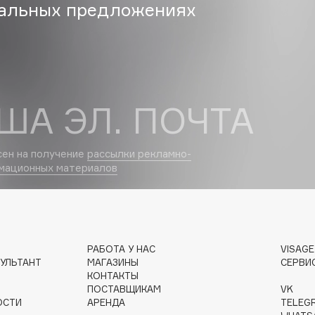
альных предложениях
Dr.Althea
Dr.Ceuracle
Dr.Jart+
DSD de Luxe
ША ЭЛ. ПОЧТА
Dyson
сен на получение
рассылки рекламно-
мационных материалов
РАБОТА У НАС
VISAG
Estée Lauder
УЛЬТАНТ
МАГАЗИНЫ
СЕРВИ
Etat Pur
КОНТАКТЫ
ПОСТАВЩИКАМ
VK
Etude House
ОСТИ
АРЕНДА
TELEG
Etude organix