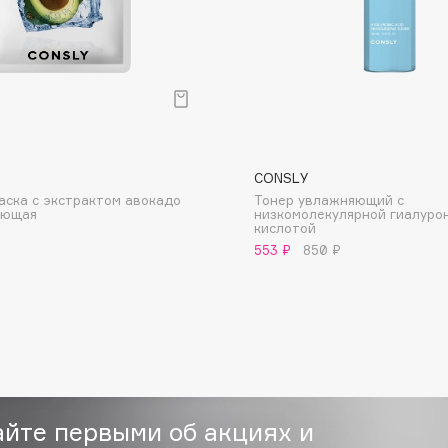
Consly
CONSLY
Corimo
аска с экстрактом авокадо
Тонер увлажняющий с
CosRX
ующая
низкомолекулярной гиалуро
кислотой
Cottolina
553 ₽
850 ₽
Crescina
Cunzite
Curaprox
айте первыми об акциях и