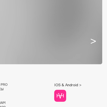
E PRO
IOS & Android >
СЫ
RAM