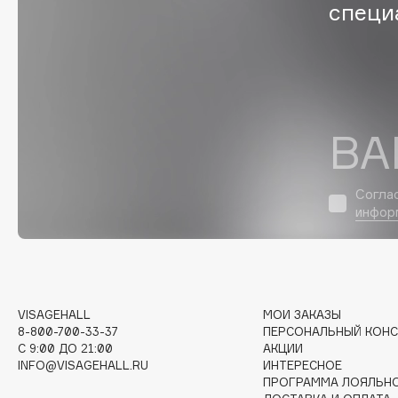
D
специ
d'Alba
Dior
DABO
Divage
DARLING*
Dolce & Gabbana
Darphin
Dolomit
ВА
Davines
Dorco
Deonica
DP Daily Perfection
Согла
Dessange
Dr. Vranjes Firenze
инфор
E
VISAGEHALL
МОИ ЗАКАЗЫ
Eat My
Ella Bartsueva Brushes
8-800-700-33-37
ПЕРСОНАЛЬНЫЙ КОНС
Ecolatier
EMBRACE Haircare
C 9:00 ДО 21:00
АКЦИИ
INFO@VISAGEHALL.RU
ИНТЕРЕСНОЕ
Ecotools
Emmanuelle Jane
ПРОГРАММА ЛОЯЛЬН
EGG
Enough