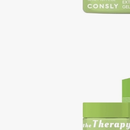
Подарки
0 - 9
Для дома
100BON
22|11
Техника
A
Acqua di Parma
Amina Daudova Brushes
Acque di Italia
Amouage
Adele for you
Amuleto Di Casa
Advante
Angiopharm
ЭКСКЛЮЗИВ
ЭКСКЛЮЗИВ
Aesop
Annbeauty
Age Stop
Anua
ЭКСКЛЮЗИВ
Apadent
AHFA Cosmetics
Apagard
Ajmal