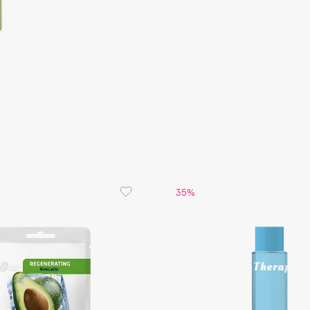
Aveda
Avene
Boadicea The Victorious
Bobbi Brown
BOOMSHOP
35%
BORK
Brunello Cucinelli
Bvlgari
by TERRY
BY WISHTREND
Byredo