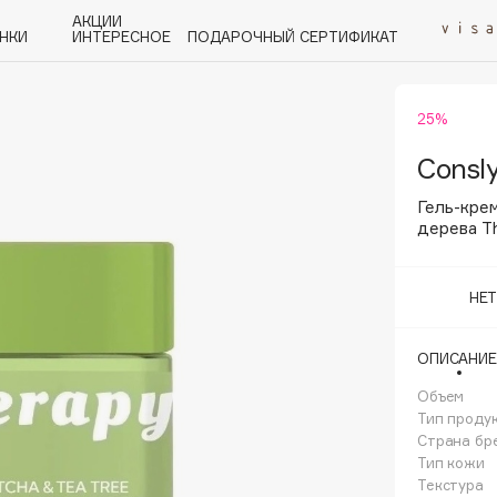
АКЦИИ
НКИ
ИНТЕРЕСНОЕ
ПОДАРОЧНЫЙ СЕРТИФИКАТ
25%
P
Q
R
S
T
U
V
W
Y
Z
А - Я
Consl
Гель-крем
дерева Th
НЕ
Angiopharm
KIKO Milano
ОПИСАНИЕ
Estée Lauder
Объем
Clarins
Тип проду
Страна бр
Тип кожи
Текстура