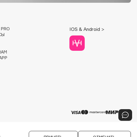
E PRO
IOS & Android >
СЫ
RAM
APP