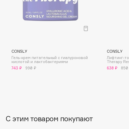
BLOME
C
Cadence
Chupa Chups
CONSLY
CONSLY
Capelli Dorati
Clarette
Гель-крем питательный с гиалуроновой
Лифтинг-то
Carbon Theory
Clarins
кислотой и лактобактериями
Therapy Res
743 ₽
990 ₽
638 ₽
850
Carmex
Clarins Precious
Carolina Herrera
Clinique
Catrice
Clive Christian
Celimax
Club De Nuit
Cettua
Collagenina
С этим товаром покупают