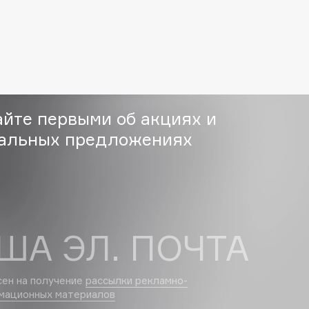
Eva Mosaic
Ex Nihilo
EXOARI L
айте первыми об акциях и
альных предложениях
Fragrance Du Bois
Frederic Malle
ША ЭЛ. ПОЧТА
Frudia
Funny Organix
сен на получение
рассылки рекламно-
мационных материалов