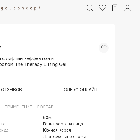
y
м с лифтинг-эффектом и
олом The Therapy Lifting Gel
Т ОТЗЫВОВ
ТОЛЬКО ОНЛАЙН
ПРИМЕНЕНИЕ
СОСТАВ
50мл
кта
Гель-крем для лица
енда
Южная Корея
Для всех типов кожи