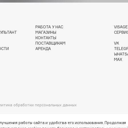
Gourmandise
РАБОТА У НАС
VISAG
УЛЬТАНТ
МАГАЗИНЫ
СЕРВИ
Grace Day
КОНТАКТЫ
Guerlain
ПОСТАВЩИКАМ
VK
ОСТИ
АРЕНДА
TELEG
Guess
WHATS
MAX
Holika Holika
литика обработки персональных данных
Holly Polly
Holy Land
улучшения работы сайта и удобства его использования. Продолжая