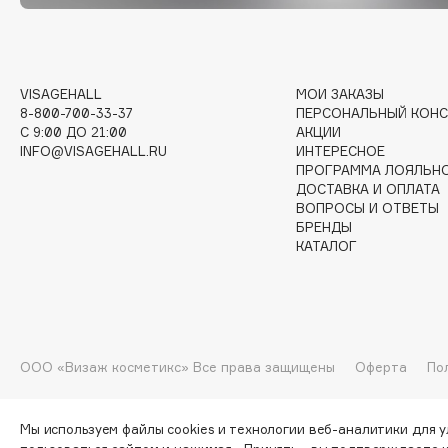
G
Garnier
Giardino Magico
VISAGEHALL
МОИ ЗАКАЗЫ
8-800-700-33-37
ПЕРСОНАЛЬНЫЙ КОНС
Gecko
Gillette
C 9:00 ДО 21:00
АКЦИИ
Geltek
Givenchy
INFO@VISAGEHALL.RU
ИНТЕРЕСНОЕ
ПРОГРАММА ЛОЯЛЬН
Genosys
Global Keratin
ЭКСКЛЮЗИВ
ДОСТАВКА И ОПЛАТА
Global White
Geomar
ВОПРОСЫ И ОТВЕТЫ
БРЕНДЫ
КАТАЛОГ
H
Hadat Cosmetics
HELIBEAUTY
ООО «Визаж косметикс» Все права защищены
Оферта
По
Hamis
Hempz
Hapica
HFC
Мы используем файлы cookies и технологии веб-аналитики для 