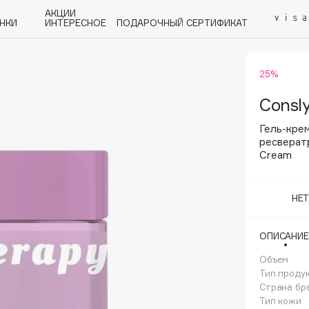
АКЦИИ
НКИ
ИНТЕРЕСНОЕ
ПОДАРОЧНЫЙ СЕРТИФИКАТ
25%
P
Q
R
S
T
U
V
W
Y
Z
А - Я
Consl
Гель-кре
ресвератр
Cream
Angiopharm
НЕ
KIKO Milano
Estée Lauder
ОПИСАНИЕ
Clarins
Объем
Тип проду
Страна бр
Тип кожи