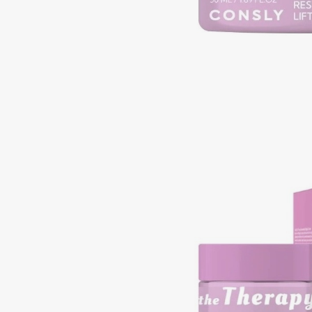
Подарки
0 - 9
Для дома
100BON
22|11
Техника
A
Acqua di Parma
Amina Daudova Brushes
Acque di Italia
Amouage
Adele for you
Amuleto Di Casa
Advante
Angiopharm
ЭКСКЛЮЗИВ
ЭКСКЛЮЗИВ
Aesop
Annbeauty
Age Stop
Anua
ЭКСКЛЮЗИВ
Apadent
AHFA Cosmetics
Apagard
Ajmal