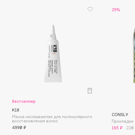
D
25%
d'Alba
Dior
DABO
Divage
DARLING*
Dolce & Gabbana
Darphin
Dolomit
Davines
Dorco
Deonica
DP Daily Perfection
Dessange
Dr. Vranjes Firenze
E
бестселлер
Eat My
Ella Bartsueva Brushes
K18
CONSLY
Маска несмываемая для молекулярного
Ecolatier
EMBRACE Haircare
восстановления волос
Прокладки 
Ecotools
Emmanuelle Jane
4990 ₽
165 ₽
220
EGG
Enough