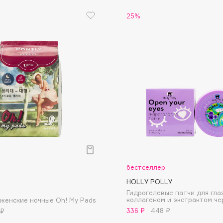
25%
Dr.Althea
Dr.Ceuracle
Dr.Jart+
DSD de Luxe
Dyson
бестселлер
Estée Lauder
HOLLY POLLY
Гидрогелевые патчи для гла
Etat Pur
коллагеном и экстрактом че
женские ночные Oh! My Pads
Etude House
336 ₽
448 ₽
 ₽
Etude organix