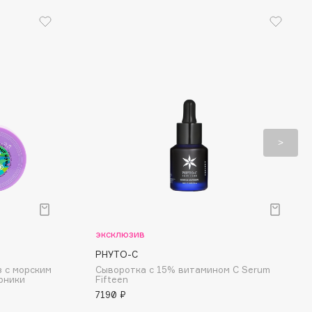
эксклюзив
PHYTO-С
з с морским
Сыворотка с 15% витамином C Serum
рники
Fifteen
7190 ₽