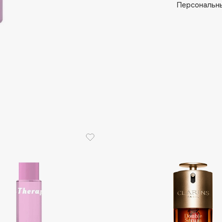
Aveda
Персональны
Avene
Boadicea The Victorious
Bobbi Brown
BOOMSHOP
BORK
Brunello Cucinelli
Bvlgari
by TERRY
BY WISHTREND
Byredo