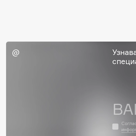
EGIA
EpilProfi
Eigshow
Erborian
Elemis
Essence
Elian Russia
Essential Parfums Paris
Elie Saab
Estrâde
Узнав
специ
F
FANE
Flipper
Farmstay
FLOEMA
ВА
Felce Azzurra
Floraïku
Fillerina
Forlle'd
ЭКСКЛЮЗИВ
Fiona Franchimon
Согла
инфор