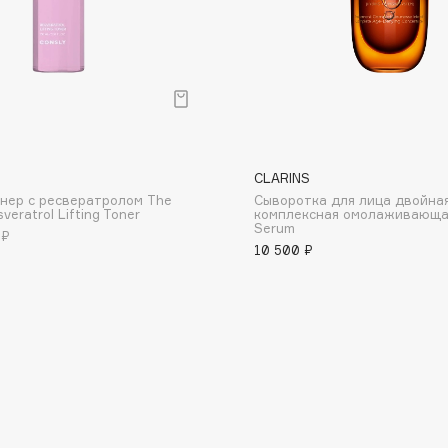
Consly
CLARINS
Corimo
нер с ресвератролом The
Сыворотка для лица двойна
CosRX
veratrol Lifting Toner
комплексная омолаживающа
Serum
 ₽
Cottolina
10 500 ₽
Crescina
Cunzite
Curaprox