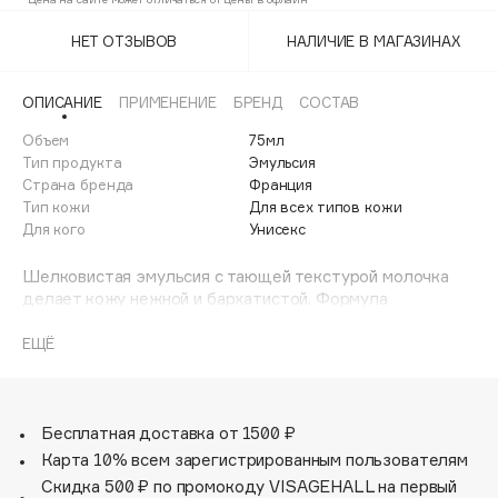
Adele for you
Финал лета
НЕТ ОТЗЫВОВ
НАЛИЧИЕ В МАГАЗИНАХ
Advante
ЭКСКЛЮЗИВ
1 АВГ - 31 АВГ
Aesop
ОПИСАНИЕ
ПРИМЕНЕНИЕ
БРЕНД
СОСТАВ
Age Stop
ЭКСКЛЮЗИВ
Объем
75мл
AHFA Cosmetics
Тип продукта
Эмульсия
Ajmal
Страна бренда
Франция
Тип кожи
Для всех типов кожи
Alix Avien
Для кого
Унисекс
Allies of Skin
AMAN
Шелковистая эмульсия с тающей текстурой молочка
делает кожу нежной и бархатистой. Формула
Amina Daudova Brushes
разработана на основе уникальной технологии двойного
Amouage
насыщения клеток кислородом. Увлажняющая эмульсия
ЕЩЁ
с тающей текстурой направленно действует на все типы
Amuleto Di Casa
пигментных пятен и дарит коже комфорт и сияние в
Angiopharm
ЭКСКЛЮЗИВ
течение всего дня.
Annbeauty
Бесплатная доставка от 1500 ₽
Карта 10% всем зарегистрированным пользователям
Anua
Скидка 500 ₽ по промокоду VISAGEHALL на первый
Apadent