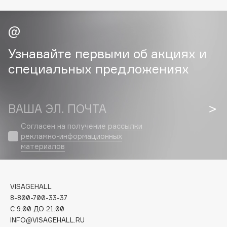
Cadence
Capelli Dorati
Carbon Theory
Узнавайте первыми об акциях и
Carmex
специальных предложениях
Carolina Herrera
Catrice
Celimax
ВАША ЭЛ. ПОЧТА
Cettua
Согласен на получение
рассылки
Chupa Chups
рекламно-информационных
материалов
Clarette
Clarins
Clarins Precious
VISAGEHALL
Clinique
8-800-700-33-37
Clive Christian
C 9:00 ДО 21:00
Club De Nuit
INFO@VISAGEHALL.RU