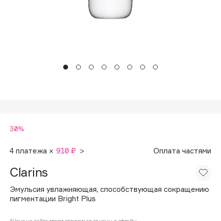
Подарки
Tom Ford
HFC
Для дома
Angiopharm
Техника
KIKO Milano
Estée Lauder
Clarins
0 - 9
30%
100BON
22|11
4 платежа ×
910 ₽
>
Оплата частями
Clarins
A
Эмульсия увлажняющая, способствующая сокращению
пигментации Bright Plus
Acqua di Parma
Acque di Italia
*Цена на сайте может отличаться от цены в офлайн