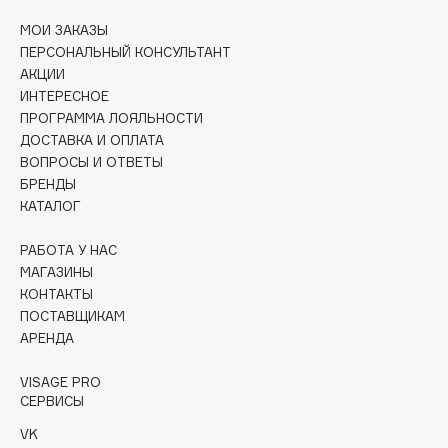
Collagenina
МОИ ЗАКАЗЫ
Consly
ПЕРСОНАЛЬНЫЙ КОНСУЛЬТАНТ
Corimo
АКЦИИ
CosRX
ИНТЕРЕСНОЕ
ПРОГРАММА ЛОЯЛЬНОСТИ
Cottolina
ДОСТАВКА И ОПЛАТА
Crescina
ВОПРОСЫ И ОТВЕТЫ
Cunzite
БРЕНДЫ
Curaprox
КАТАЛОГ
РАБОТА У НАС
D
МАГАЗИНЫ
КОНТАКТЫ
ПОСТАВЩИКАМ
d'Alba
АРЕНДА
DABO
DARLING*
VISAGE PRO
СЕРВИСЫ
Darphin
Davines
VK