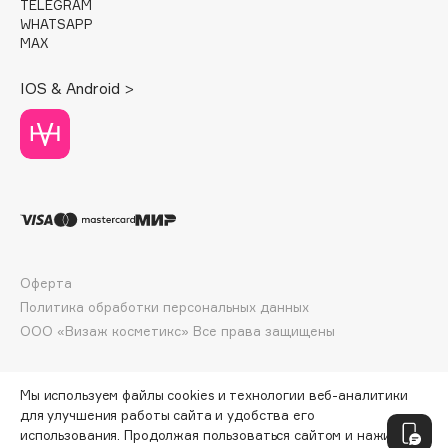
TELEGRAM
Deonica
WHATSAPP
Dessange
MAX
Dior
IOS & Android >
Divage
Dolce & Gabbana
Dolomit
Dorco
DP Daily Perfection
Dr. Vranjes Firenze
Dr.Althea
Оферта
Dr.Ceuracle
Политика обработки персональных данных
Dr.Jart+
ООО «Визаж косметикс» Все права защищены
DSD de Luxe
Dyson
Мы используем файлы cookies и технологии веб-аналитики
для улучшения работы сайта и удобства его
использования. Продолжая пользоваться сайтом и нажимая