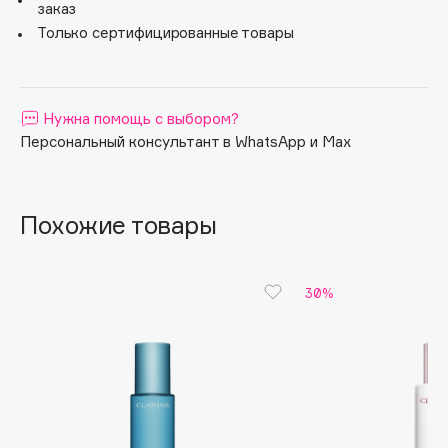
заказ
Apagard
Только сертифицированные товары
Aravia Professional
Arcadia
Archetype
Нужна помощь с выбором?
Architect Demidoff
Персональный консультант в WhatsApp и Max
ARIVE MAKEUP
Art&Fact
Похожие товары
Art-Visage
Artdeco
Astra
30%
Atelier Rebul
Augustinus Bader
Aveda
Avene