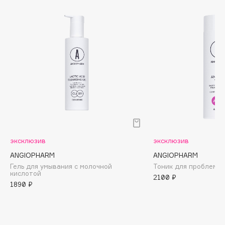
Biomed
Biorepair
Blanx
Blistex
BLOME
Boadicea The Victorious
Bobbi Brown
BOOMSHOP
BORK
Brunello Cucinelli
эксклюзив
эксклюзив
Bvlgari
ANGIOPHARM
ANGIOPHARM
by TERRY
Гель для умывания с молочной
Тоник для проблемн
BY WISHTREND
кислотой
2100 ₽
1890 ₽
Byredo
C