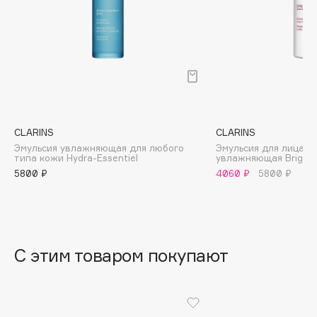
B
Babor
Baffy
Balmain Hair Couture
ЭКСКЛЮЗИВ
Banderas
Basicare
CLARINS
CLARINS
Batiste
Эмульсия увлажняющая для любого
Эмульсия для лица 
типа кожи Hydra-Essentiel
увлажняющая Bright 
Beauty Bomb
5800 ₽
4060 ₽
5800 ₽
Beauty Pati
Beautyblades
НОВИНКА
beautyblender
Bebble
С этим товаром покупают
Beverly Hills Polo Club
Biodance
Bioderma