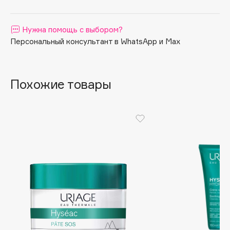
Apagard
Aravia Professional
Нужна помощь с выбором?
Arcadia
Персональный консультант в WhatsApp и Max
Archetype
Architect Demidoff
Похожие товары
ARIVE MAKEUP
Art&Fact
Art-Visage
Artdeco
Astra
Atelier Rebul
Augustinus Bader
Aveda
Avene