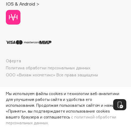
IOS & Android >
Deonica
Dessange
Dior
Divage
Dolce & Gabbana
Dolomit
Dorco
Оферта
DP Daily Perfection
Политика обработки персональных данных
Dr. Vranjes Firenze
ООО «Визаж косметикс» Все права защищены
Dr.Althea
Dr.Ceuracle
Мы используем файлы cookies и технологии веб-аналитики
Dr.Jart+
для улучшения работы сайта и удобства его
DSD de Luxe
использования. Продолжая пользоваться сайтом и нажимая
Dyson
«Принять», вы подтверждаете использование cookies
вашего браузера и соглашаетесь
с политикой обработки
персональных данных.
СООБЩИТЬ О ПОСТУПЛЕНИИ
1946 ₽