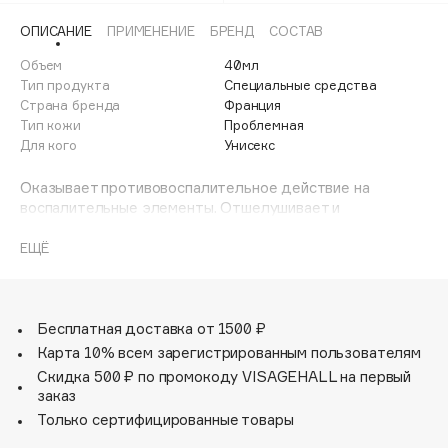
Adele for you
ОПИСАНИЕ
ПРИМЕНЕНИЕ
БРЕНД
СОСТАВ
Финал лета
Advante
ЭКСКЛЮЗИВ
Объем
40мл
1 АВГ - 31 АВГ
Aesop
Тип продукта
Специальные средства
Age Stop
Страна бренда
Франция
ЭКСКЛЮЗИВ
Тип кожи
Проблемная
AHFA Cosmetics
Для кого
Унисекс
Ajmal
Оказывает противовоспалительное действие на
Alix Avien
воспалительные элементы. Отшелушивает и
Allies of Skin
выравнивает рельеф кожи, уменьшает количество
AMAN
«чёрных точек». Регулирует выработку себума,
ЕЩЁ
матирует и сужает поры. Лёгкая текстура мгновенно
Amina Daudova Brushes
впитывается, не оставляя жирного блеска.
Amouage
Способствует уменьшению постакне. Предназначен для
подростков и взрослых. Не вызывает синдрома отмены.
Бесплатная доставка от 1500 ₽
Amuleto Di Casa
Без парабенов – Гипоаллергенный – Некомедогенный.
Карта 10% всем зарегистрированным пользователям
Angiopharm
ЭКСКЛЮЗИВ
Скидка 500 ₽ по промокоду VISAGEHALL на первый
Annbeauty
заказ
Anua
Только сертифицированные товары
Apadent