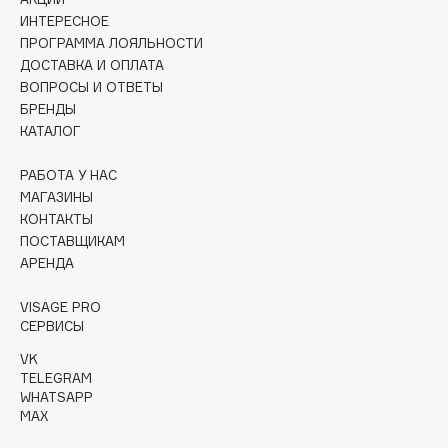
Collagenina
ИНТЕРЕСНОЕ
Consly
ПРОГРАММА ЛОЯЛЬНОСТИ
ДОСТАВКА И ОПЛАТА
Corimo
ВОПРОСЫ И ОТВЕТЫ
CosRX
БРЕНДЫ
Cottolina
КАТАЛОГ
Crescina
РАБОТА У НАС
Cunzite
МАГАЗИНЫ
Curaprox
КОНТАКТЫ
ПОСТАВЩИКАМ
АРЕНДА
D
VISAGE PRO
d'Alba
СЕРВИСЫ
DABO
VK
DARLING*
TELEGRAM
WHATSAPP
Darphin
MAX
Davines