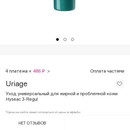
Подарки
Tom Ford
HFC
Для дома
Angiopharm
Техника
KIKO Milano
Estée Lauder
Clarins
0 - 9
4 платежа ×
486 ₽
>
Оплата частями
100BON
Uriage
22|11
Уход универсальный для жирной и проблемной кожи
Hyseac 3-Regul
A
*Цена на сайте может отличаться от цены в офлайн
Acqua di Parma
НЕТ ОТЗЫВОВ
Acque di Italia