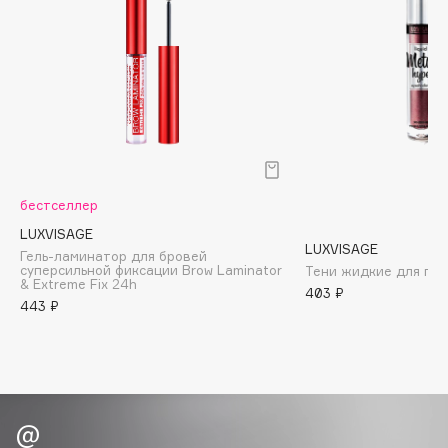
Biomed
Biorepair
Blanx
Blistex
BLOME
Boadicea The Victorious
Bobbi Brown
BOOMSHOP
бестселлер
BORK
LUXVISAGE
LUXVISAGE
Гель-ламинатор для бровей
Brunello Cucinelli
суперсильной фиксации Brow Laminator
Тени жидкие для гла
& Extreme Fix 24h
Bvlgari
403 ₽
443 ₽
by TERRY
BY WISHTREND
Byredo
C