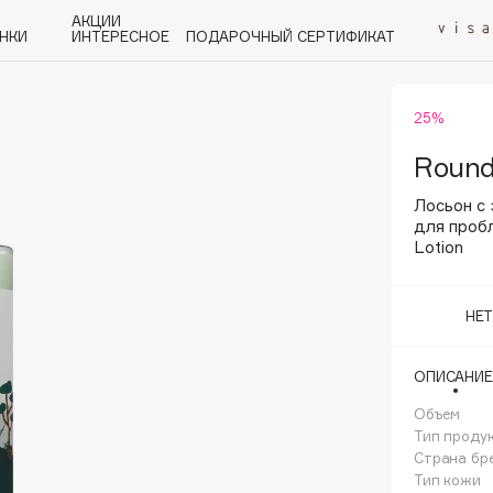
АКЦИИ
НКИ
ИНТЕРЕСНОЕ
ПОДАРОЧНЫЙ СЕРТИФИКАТ
25%
P
Q
R
S
T
U
V
W
Y
Z
А - Я
Round
Лосьон с
для пробл
Lotion
Angiopharm
НЕ
KIKO Milano
Estée Lauder
ОПИСАНИЕ
Clarins
Объем
Тип проду
Страна бр
Тип кожи