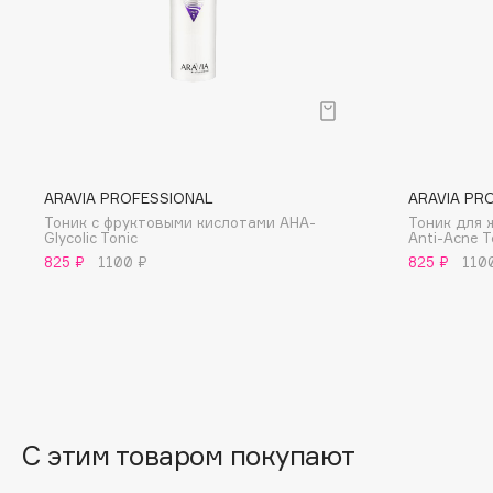
D
d'Alba
Dior
DABO
Divage
DARLING*
Dolce & Gabbana
Darphin
Dolomit
Davines
Dorco
ARAVIA PROFESSIONAL
ARAVIA PR
Deonica
DP Daily Perfection
Тоник с фруктовыми кислотами AHA-
Тоник для 
Glycolic Tonic
Anti-Acne T
Dessange
Dr. Vranjes Firenze
825 ₽
1100 ₽
825 ₽
110
E
Eat My
Ella Bartsueva Brushes
Ecolatier
EMBRACE Haircare
С этим товаром покупают
Ecotools
Emmanuelle Jane
EGG
Enough