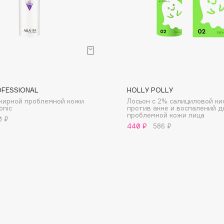
Dr.Althea
Dr.Ceuracle
Dr.Jart+
DSD de Luxe
Dyson
OFESSIONAL
HOLLY POLLY
жирной проблемной кожи
Лосьон с 2% салициловой ки
onic
против акне и воспалений д
проблемной кожи лица
0 ₽
440 ₽
586 ₽
Estée Lauder
Etat Pur
Etude House
Etude organix