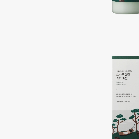
Подарки
0 - 9
Для дома
100BON
22|11
Техника
A
Acqua di Parma
Amina Daudova Brushes
Acque di Italia
Amouage
Adele for you
Amuleto Di Casa
Advante
Angiopharm
ЭКСКЛЮЗИВ
ЭКСКЛЮЗИВ
Aesop
Annbeauty
Age Stop
Anua
ЭКСКЛЮЗИВ
Apadent
AHFA Cosmetics
Apagard
Ajmal