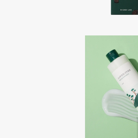
Aravia Professional
Alix Avien
Arcadia
Allies of Skin
Archetype
AMAN
B
Babor
beautyblender
Baffy
Bebble
Balmain Hair Couture
Beverly Hills Polo Club
ЭКСКЛЮЗИВ
Biodance
Banderas
Bioderma
Basicare
Biomed
Batiste
Biorepair
Beauty Bomb
Blanx
Beauty Pati
Blistex
Beautyblades
НОВИНКА