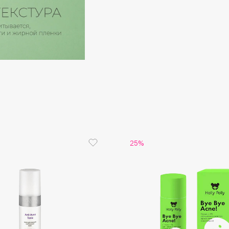
Consly
Corimo
CosRX
Cottolina
Crescina
25%
Cunzite
Curaprox