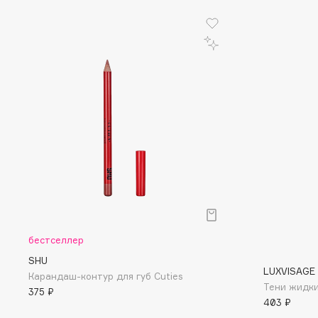
EGIA
EpilProfi
Eigshow
Erborian
Elemis
Essence
Elian Russia
Essential Parfums Paris
Elie Saab
Estrâde
F
FANE
Flipper
Farmstay
FLOEMA
Felce Azzurra
Floraïku
бестселлер
Fillerina
Forlle'd
SHU
ЭКСКЛЮЗИВ
LUXVISAGE
Карандаш-контур для губ Cuties
Fiona Franchimon
Тени жидки
375 ₽
403 ₽