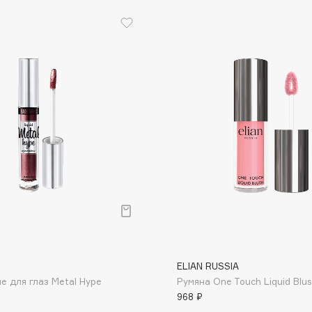
Eva Mosaic
Ex Nihilo
EXOARI L
Fragrance Du Bois
Frederic Malle
Frudia
Funny Organix
ELIAN RUSSIA
е для глаз Metal Hype
Румяна One Touch Liquid Blus
968 ₽