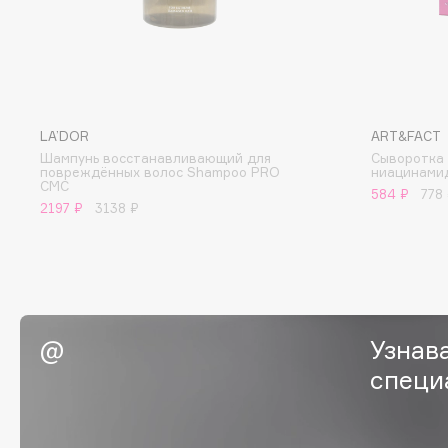
I
I Love My Hair
INGLOT
LA’DOR
ART&FACT
Iceberg
Initio
Шампунь восстанавливающий для
Сыворотка 
Icon Skin
Insight Professional
повреждённых волос Shampoo PRO
ниацинами
CMC
584 ₽
778
Influence Beauty
Institut Esthederm
2197 ₽
3138 ₽
J
Узнав
James Read
Janeke
специ
Jan Marini
Jimmy Choo
ЭКСКЛЮЗИВ
JMsolution
Jane Iredale