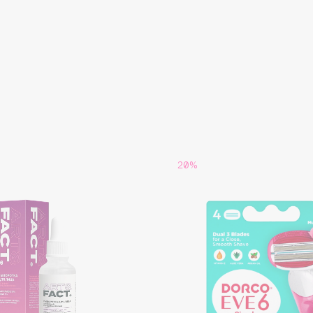
Gourmandise
Grace Day
Guerlain
Guess
20%
Holika Holika
Holly Polly
Holy Land