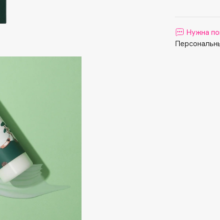
Aveda
Avene
Нужна по
Персональны
Boadicea The Victorious
Bobbi Brown
BOOMSHOP
BORK
Brunello Cucinelli
Bvlgari
by TERRY
BY WISHTREND
Byredo