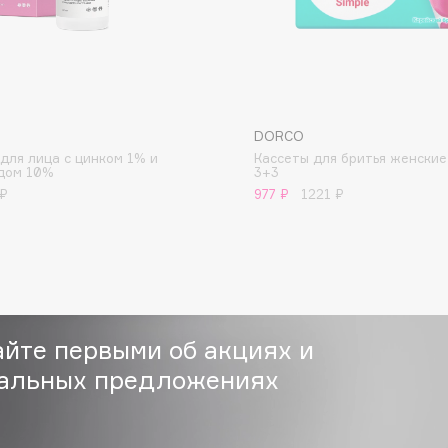
Institute Estelare
DORCO
Instytutum
для лица с цинком 1% и
Кассеты для бритья женские
invisibobble
дом 10%
3+3
 ₽
977 ₽
1221 ₽
IS Clinical
айте первыми об акциях и
Jo Malone London
альных предложениях
Juliette Has A Gun
Juvena