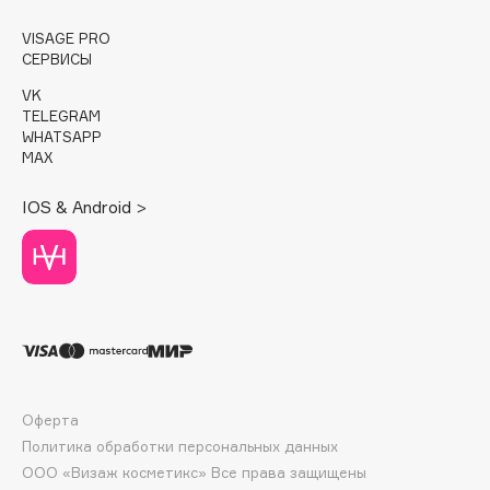
E
VISAGE PRO
Eat My
СЕРВИСЫ
Ecolatier
VK
Ecotools
TELEGRAM
WHATSAPP
EGIA
MAX
Eigshow
IOS & Android >
Elemis
Elian Russia
Elie Saab
Ella Bartsueva Brushes
EMBRACE Haircare
Emmanuelle Jane
Enough
Оферта
EpilProfi
Политика обработки персональных данных
Erborian
ООО «Визаж косметикс» Все права защищены
Essence