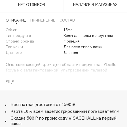
Adele for you
НЕТ ОТЗЫВОВ
НАЛИЧИЕ В МАГАЗИНАХ
Финал лета
Advante
ЭКСКЛЮЗИВ
1 АВГ - 31 АВГ
ОПИСАНИЕ
ПРИМЕНЕНИЕ
СОСТАВ
Aesop
Age Stop
Объем
15мл
ЭКСКЛЮЗИВ
Тип продукта
Крем для кожи вокруг глаз
AHFA Cosmetics
Страна бренда
Франция
Ajmal
Тип кожи
Для всех типов кожи
Для кого
Для нее
Alix Avien
Allies of Skin
Омолаживающий крем для области вокруг глаз Abeille
AMAN
Royale с запатентованной¹ ультрасвежей гелевой
текстурой глубоко восстанавливает признаки старения
Amina Daudova Brushes
кожи вокруг глаз.
ЕЩЁ
Amouage
В основе омолаживающего крема – в 5 раз более
концентрированный мёд чёрных пчёл². Его гелевая
Amuleto Di Casa
текстура – результат более 160 испытаний формул и 6
Angiopharm
ЭКСКЛЮЗИВ
научных патентов¹ - сочетает в себе подтягивающий
Бесплатная доставка от 1500 ₽
комплекс, активные ингредиенты для укрепления и
Annbeauty
Карта 10% всем зарегистрированным пользователям
моделирования кожи, что создает разглаживающий
Anua
Скидка 500 ₽ по промокоду VISAGEHALL на первый
эффект, который мгновенно наполняет кожу и заметно
заказ
Apadent
корректирует все типы морщин³.