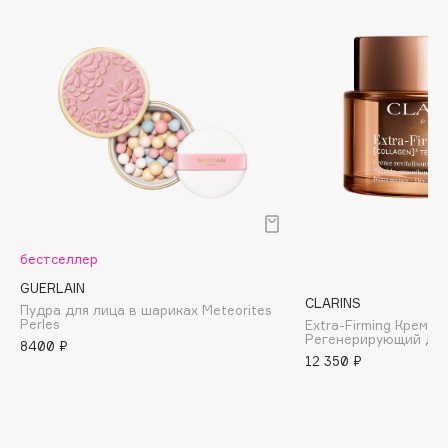
Biomed
Biorepair
Blanx
Blistex
BLOME
Boadicea The Victorious
Bobbi Brown
BOOMSHOP
BORK
Brunello Cucinelli
бестселлер
Bvlgari
GUERLAIN
CLARINS
Пудра для лица в шариках Meteorites
by TERRY
Perles
Extra-Firming Крем н
Регенерирующий для
BY WISHTREND
8400 ₽
12 350 ₽
Byredo
C