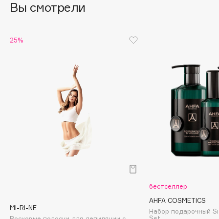
Вы смотрели
Cadence
Capelli Dorati
25%
Carbon Theory
Carmex
Carolina Herrera
Catrice
Celimax
Cettua
Chupa Chups
Clarette
Clarins
Clarins Precious
НОВИНКА
Clinique
бестселлер
Clive Christian
AHFA COSMETICS
MI-RI-NE
Набор подарочный Sig
Club De Nuit
Set
Восковые полоски для депиляции с