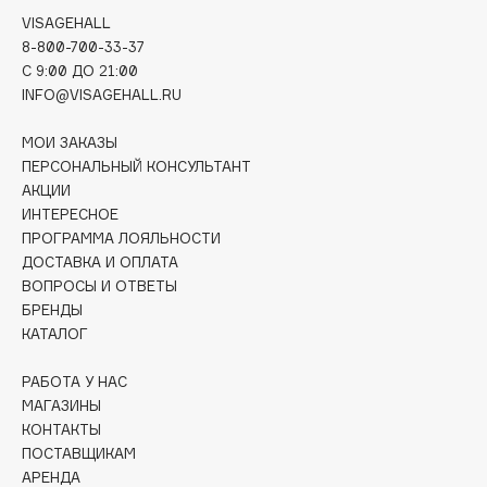
Deonica
VISAGEHALL
8-800-700-33-37
Dessange
C 9:00 ДО 21:00
Dior
INFO@VISAGEHALL.RU
Divage
Dolce & Gabbana
МОИ ЗАКАЗЫ
ПЕРСОНАЛЬНЫЙ КОНСУЛЬТАНТ
Dolomit
АКЦИИ
Dorco
ИНТЕРЕСНОЕ
DP Daily Perfection
ПРОГРАММА ЛОЯЛЬНОСТИ
Dr. Vranjes Firenze
ДОСТАВКА И ОПЛАТА
ВОПРОСЫ И ОТВЕТЫ
Dr.Althea
БРЕНДЫ
Dr.Ceuracle
КАТАЛОГ
Dr.Jart+
РАБОТА У НАС
DSD de Luxe
МАГАЗИНЫ
Dyson
КОНТАКТЫ
ПОСТАВЩИКАМ
АРЕНДА