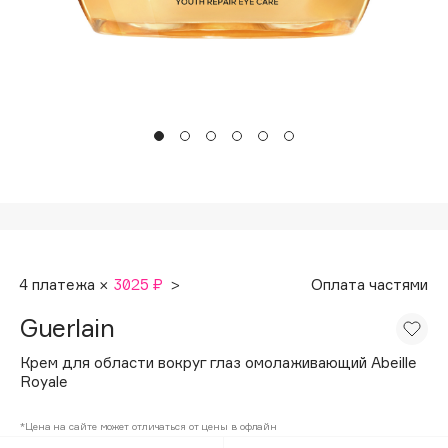
Подарки
Tom Ford
HFC
Для дома
Angiopharm
Техника
KIKO Milano
Estée Lauder
Clarins
0 - 9
100BON
4 платежа ×
3025 ₽
>
Оплата частями
22|11
Guerlain
A
Крем для области вокруг глаз омолаживающий Abeille
Royale
Acqua di Parma
*Цена на сайте может отличаться от цены в офлайн
Acque di Italia