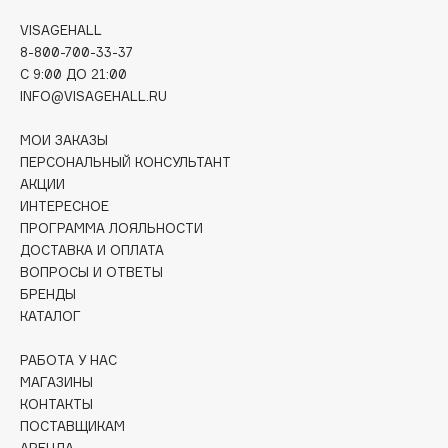
Deonica
VISAGEHALL
Dessange
8-800-700-33-37
Dior
C 9:00 ДО 21:00
INFO@VISAGEHALL.RU
Divage
Dolce & Gabbana
МОИ ЗАКАЗЫ
Dolomit
ПЕРСОНАЛЬНЫЙ КОНСУЛЬТАНТ
АКЦИИ
Dorco
ИНТЕРЕСНОЕ
DP Daily Perfection
ПРОГРАММА ЛОЯЛЬНОСТИ
Dr. Vranjes Firenze
ДОСТАВКА И ОПЛАТА
Dr.Althea
ВОПРОСЫ И ОТВЕТЫ
БРЕНДЫ
Dr.Ceuracle
КАТАЛОГ
Dr.Jart+
DSD de Luxe
РАБОТА У НАС
Dyson
МАГАЗИНЫ
КОНТАКТЫ
ПОСТАВЩИКАМ
АРЕНДА