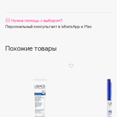
Apagard
Aravia Professional
Нужна помощь с выбором?
Arcadia
Персональный консультант в WhatsApp и Max
Archetype
Architect Demidoff
ARIVE MAKEUP
Похожие товары
Art&Fact
Art-Visage
Artdeco
Astra
Atelier Rebul
Augustinus Bader
Aveda
Avene