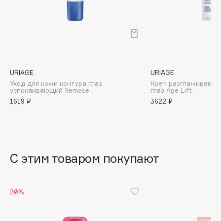
B
Babor
Baffy
Balmain Hair Couture
ЭКСКЛЮЗИВ
Banderas
URIAGE
URIAGE
Уход для кожи контура глаз
Крем разглаживающи
Basicare
успокаивающий Xemose
глаз Age Lift
Batiste
1619 ₽
3622 ₽
Beauty Bomb
Beauty Pati
Beautyblades
НОВИНКА
beautyblender
С этим товаром покупают
Bebble
Beverly Hills Polo Club
20%
Biodance
Bioderma