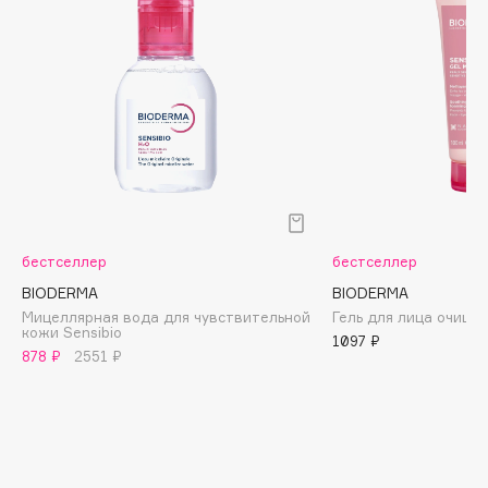
Biomed
Biorepair
Blanx
Blistex
BLOME
Boadicea The Victorious
Bobbi Brown
BOOMSHOP
BORK
бестселлер
бестселлер
Brunello Cucinelli
BIODERMA
BIODERMA
Bvlgari
Мицеллярная вода для чувствительной
Гель для лица очища
кожи Sensibio
1097 ₽
by TERRY
878 ₽
2551 ₽
BY WISHTREND
Byredo
C