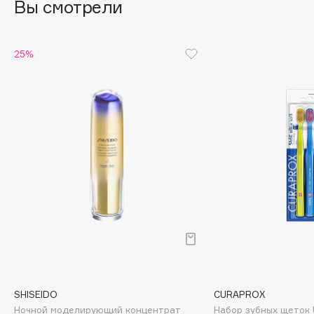
Вы смотрели
Cadence
Capelli Dorati
25%
Carbon Theory
Carmex
Carolina Herrera
Catrice
Celimax
Cettua
Chupa Chups
Clarette
Clarins
Clarins Precious
НОВИНКА
Clinique
Clive Christian
SHISEIDO
CURAPROX
Club De Nuit
Ночной моделирующий концентрат
Набор зубных щеток U