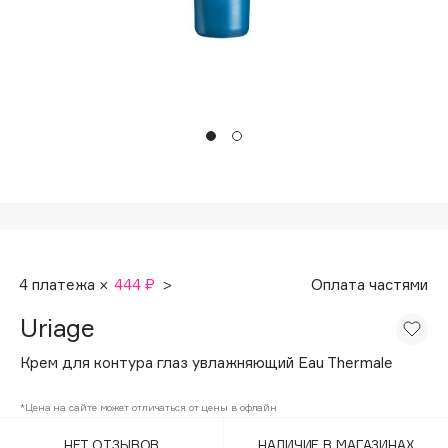
Подарки
Tom Ford
HFC
Для дома
Angiopharm
Техника
KIKO Milano
Estée Lauder
Clarins
0 - 9
100BON
4 платежа ×
444 ₽
>
Оплата частями
22|11
Uriage
A
Крем для контура глаз увлажняющий Eau Thermale
Acqua di Parma
*Цена на сайте может отличаться от цены в офлайн
Acque di Italia
НЕТ ОТЗЫВОВ
НАЛИЧИЕ В МАГАЗИНАХ