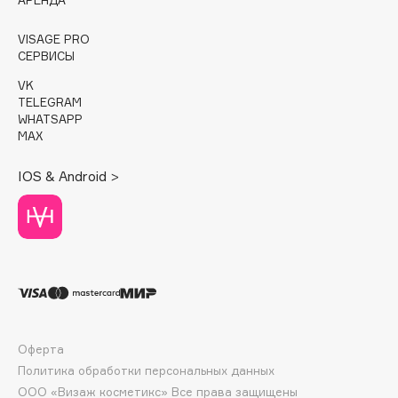
E
VISAGE PRO
Eat My
СЕРВИСЫ
Ecolatier
VK
Ecotools
TELEGRAM
EGIA
WHATSAPP
MAX
Eigshow
Elemis
IOS & Android >
Elian Russia
Elie Saab
Ella Bartsueva Brushes
EMBRACE Haircare
Emmanuelle Jane
Enough
EpilProfi
Оферта
Erborian
Политика обработки персональных данных
Essence
ООО «Визаж косметикс» Все права защищены