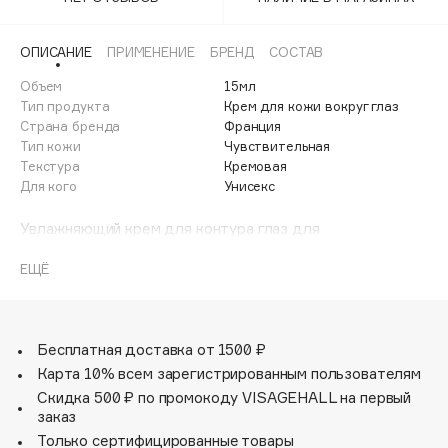
Adele for you
Финал лета
Advante
ЭКСКЛЮЗИВ
ОПИСАНИЕ
ПРИМЕНЕНИЕ
БРЕНД
СОСТАВ
1 АВГ - 31 АВГ
Aesop
Объем
15мл
Age Stop
Тип продукта
Крем для кожи вокруг глаз
ЭКСКЛЮЗИВ
Страна бренда
Франция
AHFA Cosmetics
Тип кожи
Чувствительная
Ajmal
Текстура
Кремовая
Для кого
Унисекс
Alix Avien
Allies of Skin
Увлажняющий крем для контура глаз для
AMAN
чувствительной кожи.
Легкий крем уменьшает морщинки вокруг глаз,
ЕЩЁ
Amina Daudova Brushes
вызванные обезвоживанием кожи. Крем мгновенно
Amouage
впитывается, увлажняет и расслабляет чувствительную
кожу вокруг глаз.
Amuleto Di Casa
После использования крема морщинки разглаживаются
Бесплатная доставка от 1500 ₽
Angiopharm
ЭКСКЛЮЗИВ
и становятся менее заметными.
Карта 10% всем зарегистрированным пользователям
Annbeauty
Скидка 500 ₽ по промокоду VISAGEHALL на первый
Anua
заказ
Только сертифицированные товары
Apadent