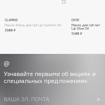
B
Babor
Baffy
CLARINS
DIOR
Масло-блеск для губ Lip Comfort Oil
Масло для губ питате
Balmain Hair Couture
ЭКСКЛЮЗИВ
Lip Glow Oil
3500 ₽
Banderas
5100 ₽
Basicare
Batiste
Beauty Bomb
Beauty Pati
Beautyblades
НОВИНКА
Узнавайте первыми об акциях и
beautyblender
специальных предложениях
Bebble
Beverly Hills Polo Club
Biodance
ВАША ЭЛ. ПОЧТА
Bioderma