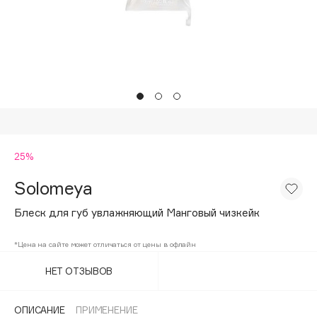
Подарки
Tom Ford
HFC
Для дома
Angiopharm
Техника
KIKO Milano
Estée Lauder
Clarins
0 - 9
25%
Solomeya
100BON
22|11
Блеск для губ увлажняющий Манговый чизкейк
*Цена на сайте может отличаться от цены в офлайн
A
НЕТ ОТЗЫВОВ
Acqua di Parma
Acque di Italia
ОПИСАНИЕ
ПРИМЕНЕНИЕ