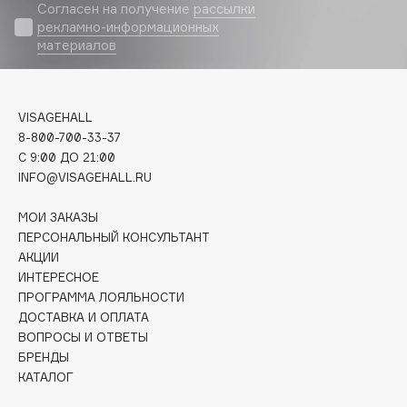
Biomed
Согласен на получение
рассылки
рекламно-информационных
Biorepair
материалов
Blanx
Blistex
BLOME
VISAGEHALL
Boadicea The Victorious
8-800-700-33-37
Bobbi Brown
C 9:00 ДО 21:00
INFO@VISAGEHALL.RU
BOOMSHOP
BORK
МОИ ЗАКАЗЫ
Brunello Cucinelli
ПЕРСОНАЛЬНЫЙ КОНСУЛЬТАНТ
АКЦИИ
Bvlgari
ИНТЕРЕСНОЕ
by TERRY
ПРОГРАММА ЛОЯЛЬНОСТИ
BY WISHTREND
ДОСТАВКА И ОПЛАТА
Byredo
ВОПРОСЫ И ОТВЕТЫ
БРЕНДЫ
КАТАЛОГ
C