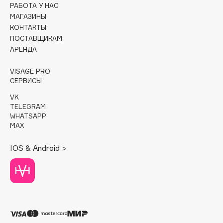
РАБОТА У НАС
МАГАЗИНЫ
Cadence
КОНТАКТЫ
Capelli Dorati
ПОСТАВЩИКАМ
Carbon Theory
АРЕНДА
Carmex
VISAGE PRO
Carolina Herrera
СЕРВИСЫ
Catrice
VK
Celimax
TELEGRAM
Cettua
WHATSAPP
MAX
Chupa Chups
Clarette
IOS & Android >
Clarins
Clarins Precious
НОВИНКА
Clinique
Clive Christian
Club De Nuit