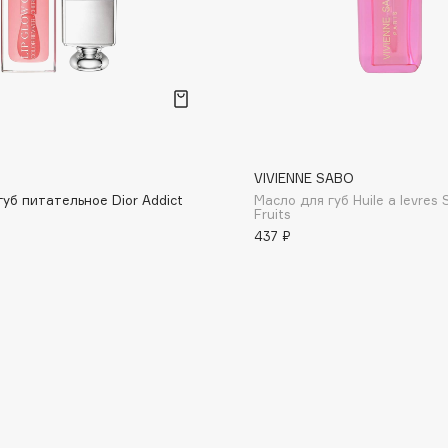
Consly
VIVIENNE SABO
Corimo
губ питательное Dior Addict
Масло для губ Huile a levres 
CosRX
Fruits
437 ₽
Cottolina
Crescina
Cunzite
Curaprox