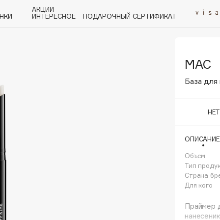
АКЦИИ
НКИ
ИНТЕРЕСНОЕ
ПОДАРОЧНЫЙ СЕРТИФИКАТ
MAC
P
Q
R
S
T
U
V
W
Y
Z
А - Я
База для 
НЕ
ОПИСАНИЕ
Angiopharm
KIKO Milano
Объем
Тип проду
Estée Lauder
Страна бр
Clarins
Для кого
Праймер д
нанесению