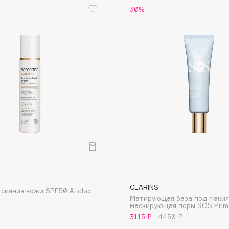
30%
Dr.Althea
Dr.Ceuracle
Dr.Jart+
DSD de Luxe
Dyson
р
Estée Lauder
CLARINS
сияния кожи SPF50 Azelac
Матирующая база под макия
Etat Pur
маскирующая поры SOS Prim
Etude House
3115 ₽
4450 ₽
Etude organix