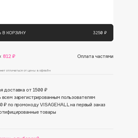
Финал лета
Парфюм для тебя
1 АВГ - 31 АВГ
5 АВГ - 9 АВГ
 В КОРЗИНУ
3250 ₽
×
812 ₽
Оплата частями
жет отличаться от цены в офлайн
я доставка от 1500 ₽
 всем зарегистрированным пользователям
0 ₽ по промокоду VISAGEHALL на первый заказ
ртифицированные товары