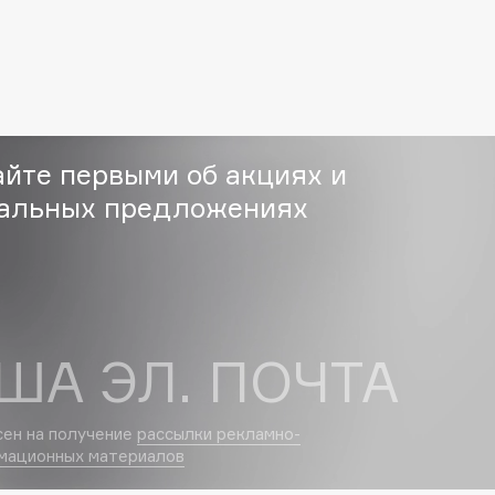
Eva Mosaic
Ex Nihilo
EXOARI L
айте первыми об акциях и
альных предложениях
Fragrance Du Bois
Frederic Malle
ША ЭЛ. ПОЧТА
Frudia
Funny Organix
сен на получение
рассылки рекламно-
мационных материалов