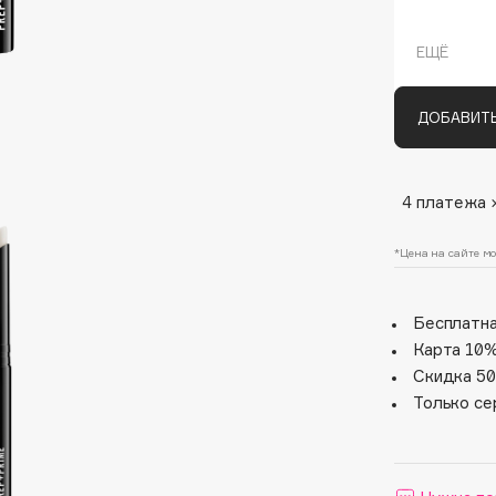
ЕЩЁ
ДОБАВИТЬ
4 платежа 
Architect Demidoff
*Цена на сайте мо
ARIVE MAKEUP
Art&Fact
Бесплатна
Art-Visage
Карта 10%
Artdeco
Скидка 50
Только се
Astra
Atelier Rebul
Augustinus Bader