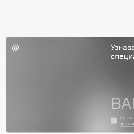
EGIA
EpilProfi
Eigshow
Erborian
Elemis
Essence
Elian Russia
Essential Parfums Paris
Elie Saab
Estrâde
Узнав
специ
F
FANE
Flipper
Farmstay
FLOEMA
ВА
Felce Azzurra
Floraïku
Fillerina
Forlle'd
ЭКСКЛЮЗИВ
Согла
Fiona Franchimon
инфор