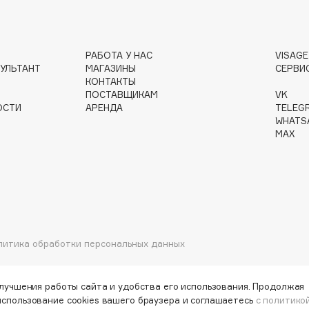
РАБОТА У НАС
VISAG
Gourmandise
УЛЬТАНТ
МАГАЗИНЫ
СЕРВИ
КОНТАКТЫ
Grace Day
ПОСТАВЩИКАМ
VK
Guerlain
ОСТИ
АРЕНДА
TELEG
Guess
WHATS
MAX
Holika Holika
литика обработки персональных данных
Holly Polly
Holy Land
улучшения работы сайта и удобства его использования. Продолжая
использование cookies вашего браузера и соглашаетесь
с политико