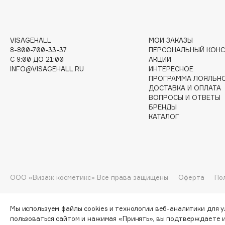
G
VISAGEHALL
МОИ ЗАКАЗЫ
Garnier
Giardino Magico
8-800-700-33-37
ПЕРСОНАЛЬНЫЙ КОНС
C 9:00 ДО 21:00
АКЦИИ
Gecko
Gillette
INFO@VISAGEHALL.RU
ИНТЕРЕСНОЕ
Geltek
Givenchy
ПРОГРАММА ЛОЯЛЬН
Genosys
Global Keratin
ДОСТАВКА И ОПЛАТА
ЭКСКЛЮЗИВ
ВОПРОСЫ И ОТВЕТЫ
Global White
Geomar
БРЕНДЫ
КАТАЛОГ
H
Hadat Cosmetics
HELIBEAUTY
ООО «Визаж косметикс» Все права защищены
Оферта
По
Hamis
Hempz
Hapica
HFC
Мы используем файлы cookies и технологии веб-аналитики для 
пользоваться сайтом и нажимая «Принять», вы подтверждаете 