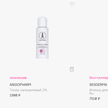
D
d'Alba
Dior
DABO
Divage
DARLING*
Dolce & Gabbana
Darphin
Dolomit
Davines
Dorco
Deonica
DP Daily Perfection
Dessange
Dr. Vranjes Firenze
E
эксклюзив
бестселле
ANGIOPHARM
SESDERMA
Eat My
Ella Bartsueva Brushes
Тонер салициловый 2%
Флюид для 
Ru
Ecolatier
EMBRACE Haircare
1980 ₽
7510 ₽
Ecotools
Emmanuelle Jane
EGG
Enough