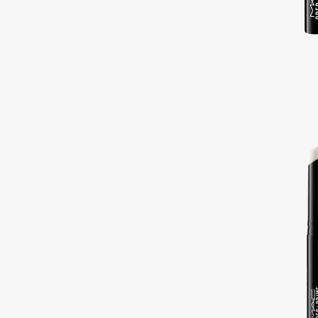
Подарки
0 - 9
Для дома
100BON
22|11
Техника
A
Acqua di Parma
Amina Daudova Brushes
Acque di Italia
Amouage
Adele for you
Amuleto Di Casa
Advante
Angiopharm
ЭКСКЛЮЗИВ
ЭКСКЛЮЗИВ
Aesop
Annbeauty
Age Stop
Anua
ЭКСКЛЮЗИВ
Apadent
AHFA Cosmetics
Apagard
Ajmal