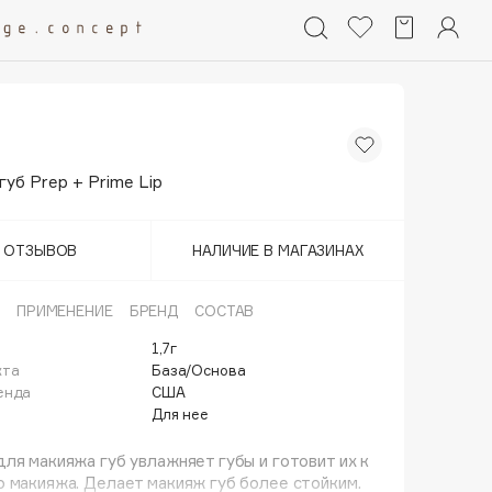
губ Prep + Prime Lip
Т ОТЗЫВОВ
НАЛИЧИЕ В МАГАЗИНАХ
ПРИМЕНЕНИЕ
БРЕНД
СОСТАВ
1,7г
кта
База/Основа
енда
США
Для нее
ля макияжа губ увлажняет губы и готовит их к
 макияжа. Делает макияж губ более стойким.