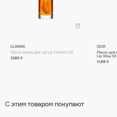
BLOME
C
Cadence
Chupa Chups
CLARINS
DIOR
Capelli Dorati
Clarette
Масло-блеск для губ Lip Comfort Oil
Масло для 
Carbon Theory
Clarins
Lip Glow Oil
3500 ₽
5100 ₽
Carmex
Clarins Precious
НОВИНКА
Carolina Herrera
Clinique
Catrice
Clive Christian
Celimax
Club De Nuit
Cettua
Collagenina
С этим товаром покупают