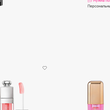
Нужна по
Aveda
Персональны
Avene
Boadicea The Victorious
Bobbi Brown
BOOMSHOP
BORK
Brunello Cucinelli
Bvlgari
by TERRY
BY WISHTREND
Byredo