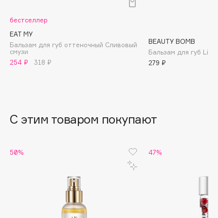
B
бестселлер
Babor
EAT MY
Baffy
BEAUTY BOMB
Бальзам для губ оттеночный Сливовый
смузи
Бальзам для губ Lip B
Balmain Hair Couture
ЭКСКЛЮЗИВ
254 ₽
318 ₽
279 ₽
Banderas
Basicare
Batiste
Beauty Bomb
С этим товаром покупают
Beauty Pati
Beautyblades
НОВИНКА
50%
47%
beautyblender
Bebble
Beverly Hills Polo Club
Biodance
Bioderma