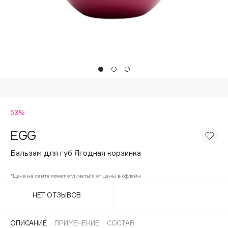
Подарки
Tom Ford
HFC
Для дома
Angiopharm
Техника
KIKO Milano
Estée Lauder
Clarins
0 - 9
50%
EGG
100BON
22|11
Бальзам для губ Ягодная корзинка
*Цена на сайте может отличаться от цены в офлайн
A
НЕТ ОТЗЫВОВ
Acqua di Parma
Acque di Italia
ОПИСАНИЕ
ПРИМЕНЕНИЕ
СОСТАВ