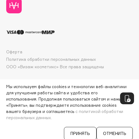
Deonica
Dessange
Dior
Divage
Dolce & Gabbana
Dolomit
Оферта
Dorco
Политика обработки персональных данных
DP Daily Perfection
ООО «Визаж косметикс» Все права защищены
Dr. Vranjes Firenze
Dr.Althea
Мы используем файлы cookies и технологии веб-аналитики
Dr.Ceuracle
для улучшения работы сайта и удобства его
использования. Продолжая пользоваться сайтом и нажимая
Dr.Jart+
«Принять», вы подтверждаете использование cookies
DSD de Luxe
вашего браузера и соглашаетесь
с политикой обработки
персональных данных.
Dyson
СООБЩИТЬ О ПОСТУПЛЕНИИ
437 ₽
ПРИНЯТЬ
ОТМЕНИТЬ