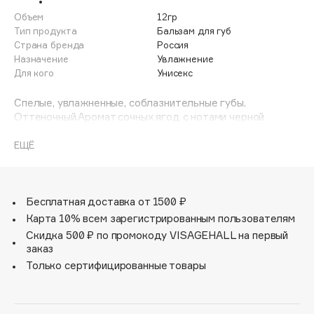
Adele for you
Объем
12гр
Финал лета
Advante
Тип продукта
Бальзам для губ
ЭКСКЛЮЗИВ
Страна бренда
Россия
1 АВГ - 31 АВГ
Aesop
Назначение
Увлажнение
Age Stop
Для кого
Унисекс
ЭКСКЛЮЗИВ
AHFA Cosmetics
Спелые, увлажненные, соблазнительные губы.
Ajmal
Оттеночный.Аромат сочных ягод с нотами черной
смородины. Спелые, соблазнительные губы. Увлажняет,
Alix Avien
питает, защищает от обветривания, устраняет сухость и
ЕЩЁ
Allies of Skin
стянутость, легкий блеск, SPF7, разглаживает, придает
AMAN
ухоженный вид.
Amina Daudova Brushes
Бесплатная доставка от 1500 ₽
Amouage
Карта 10% всем зарегистрированным пользователям
Amuleto Di Casa
Скидка 500 ₽ по промокоду VISAGEHALL на первый
заказ
Angiopharm
ЭКСКЛЮЗИВ
Только сертифицированные товары
Annbeauty
Anua
Apadent