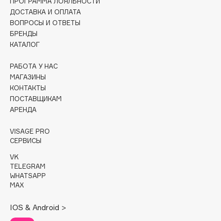
ПРОГРАММА ЛОЯЛЬНОСТИ
Collagenina
ДОСТАВКА И ОПЛАТА
Consly
ВОПРОСЫ И ОТВЕТЫ
БРЕНДЫ
Corimo
КАТАЛОГ
CosRX
Cottolina
РАБОТА У НАС
Crescina
МАГАЗИНЫ
КОНТАКТЫ
Cunzite
ПОСТАВЩИКАМ
Curaprox
АРЕНДА
VISAGE PRO
D
СЕРВИСЫ
VK
d'Alba
TELEGRAM
DABO
WHATSAPP
MAX
DARLING*
Darphin
IOS & Android >
Davines