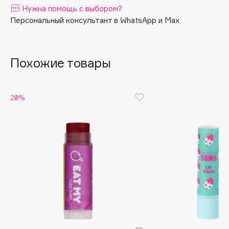
Нужна помощь с выбором?
Apagard
Персональный консультант в WhatsApp и Max
Aravia Professional
Arcadia
Archetype
Похожие товары
Architect Demidoff
ARIVE MAKEUP
20%
Art&Fact
Art-Visage
Artdeco
Astra
Atelier Rebul
Augustinus Bader
Aveda
Avene