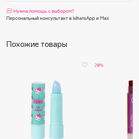
Apagard
Нужна помощь с выбором?
Aravia Professional
Персональный консультант в WhatsApp и Max
Arcadia
Archetype
Похожие товары
Architect Demidoff
ARIVE MAKEUP
Art&Fact
20%
Art-Visage
Artdeco
Astra
Atelier Rebul
Augustinus Bader
Aveda
Avene