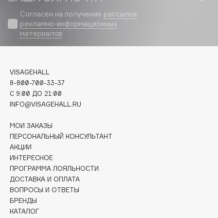
Biomed
Согласен на получение
рассылки
Biorepair
рекламно-информационных
Blanx
материалов
Blistex
BLOME
Boadicea The Victorious
VISAGEHALL
8-800-700-33-37
Bobbi Brown
C 9:00 ДО 21:00
BOOMSHOP
INFO@VISAGEHALL.RU
BORK
Brunello Cucinelli
МОИ ЗАКАЗЫ
ПЕРСОНАЛЬНЫЙ КОНСУЛЬТАНТ
Bvlgari
АКЦИИ
by TERRY
ИНТЕРЕСНОЕ
BY WISHTREND
ПРОГРАММА ЛОЯЛЬНОСТИ
ДОСТАВКА И ОПЛАТА
Byredo
ВОПРОСЫ И ОТВЕТЫ
БРЕНДЫ
КАТАЛОГ
C