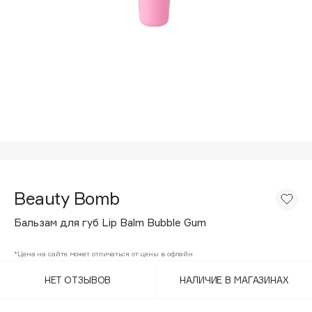
Подарки
Tom Ford
HFC
Для дома
Angiopharm
Техника
KIKO Milano
Estée Lauder
Clarins
0 - 9
100BON
Beauty Bomb
22|11
Бальзам для губ Lip Balm Bubble Gum
A
*Цена на сайте может отличаться от цены в офлайн
НЕТ ОТЗЫВОВ
НАЛИЧИЕ В МАГАЗИНАХ
Acqua di Parma
Acque di Italia