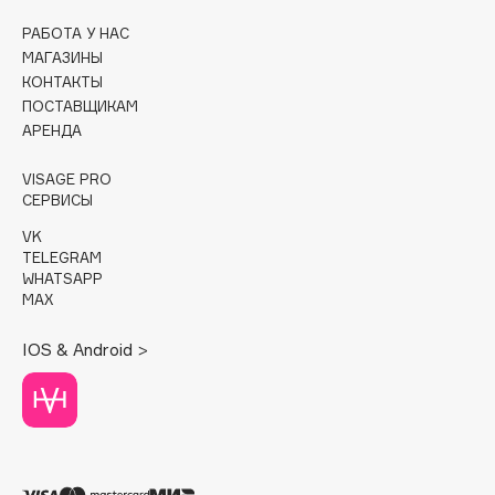
РАБОТА У НАС
Cadence
МАГАЗИНЫ
Capelli Dorati
КОНТАКТЫ
Carbon Theory
ПОСТАВЩИКАМ
АРЕНДА
Carmex
Carolina Herrera
VISAGE PRO
Catrice
СЕРВИСЫ
Celimax
VK
Cettua
TELEGRAM
WHATSAPP
Chupa Chups
MAX
Clarette
IOS & Android >
Clarins
Clarins Precious
Clinique
Clive Christian
Club De Nuit