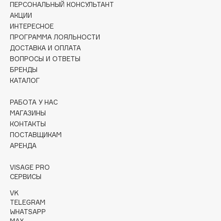
ПЕРСОНАЛЬНЫЙ КОНСУЛЬТАНТ
Collagenina
АКЦИИ
Consly
ИНТЕРЕСНОЕ
Corimo
ПРОГРАММА ЛОЯЛЬНОСТИ
CosRX
ДОСТАВКА И ОПЛАТА
ВОПРОСЫ И ОТВЕТЫ
Cottolina
БРЕНДЫ
Crescina
КАТАЛОГ
Cunzite
Curaprox
РАБОТА У НАС
МАГАЗИНЫ
КОНТАКТЫ
D
ПОСТАВЩИКАМ
АРЕНДА
d'Alba
VISAGE PRO
DABO
СЕРВИСЫ
DARLING*
VK
Darphin
TELEGRAM
WHATSAPP
Davines
MAX