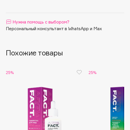
Apagard
Aravia Professional
Нужна помощь с выбором?
Arcadia
Персональный консультант в WhatsApp и Max
Archetype
Architect Demidoff
ARIVE MAKEUP
Похожие товары
Art&Fact
Art-Visage
Artdeco
25%
25%
Astra
Atelier Rebul
Augustinus Bader
Aveda
Avene