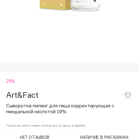
Подарки
Tom Ford
HFC
Для дома
Angiopharm
Техника
KIKO Milano
Estée Lauder
Clarins
0 - 9
25%
100BON
22|11
Art&Fact
Сыворотка-пилинг для лица корректирующая с
A
миндальной кислотой 10%
Acqua di Parma
*Цена на сайте может отличаться от цены в офлайн
Acque di Italia
НЕТ ОТЗЫВОВ
НАЛИЧИЕ В МАГАЗИНАХ