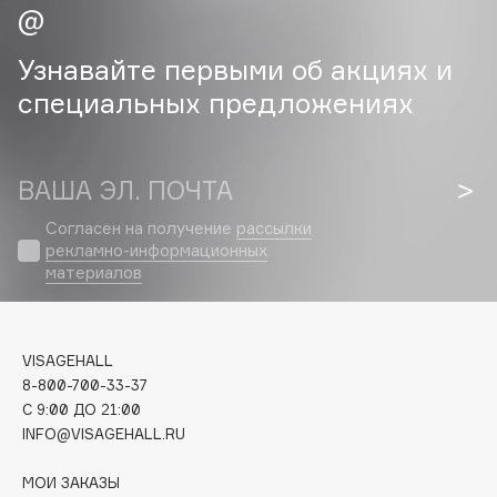
Cadence
Узнавайте первыми об акциях и
Capelli Dorati
специальных предложениях
Carbon Theory
Carmex
Carolina Herrera
ВАША ЭЛ. ПОЧТА
Catrice
Согласен на получение
рассылки
Celimax
рекламно-информационных
Cettua
материалов
Chupa Chups
Clarette
Clarins
VISAGEHALL
Clarins Precious
8-800-700-33-37
C 9:00 ДО 21:00
Clinique
INFO@VISAGEHALL.RU
Clive Christian
Club De Nuit
МОИ ЗАКАЗЫ