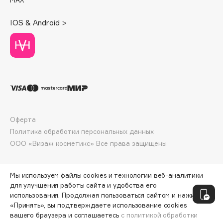
Deonica
Dessange
IOS & Android >
Dior
Divage
Dolce & Gabbana
Dolomit
Dorco
DP Daily Perfection
Dr. Vranjes Firenze
Оферта
Политика обработки персональных данных
Dr.Althea
ООО «Визаж косметикс» Все права защищены
Dr.Ceuracle
Dr.Jart+
DSD de Luxe
Мы используем файлы cookies и технологии веб-аналитики
для улучшения работы сайта и удобства его
Dyson
использования. Продолжая пользоваться сайтом и нажимая
«Принять», вы подтверждаете использование cookies
вашего браузера и соглашаетесь
с политикой обработки