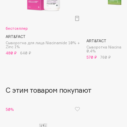
B
Babor
Baffy
бестселлер
Balmain Hair Couture
ЭКСКЛЮЗИВ
ART&FACT
Banderas
ART&FACT
Сыворотка для лица Niacinamide 10% +
Zinc 1%
Сыворотка Niacinamid
Basicare
0,4%
480 ₽
640 ₽
Batiste
570 ₽
760 ₽
Beauty Bomb
Beauty Pati
Beautyblades
НОВИНКА
С этим товаром покупают
beautyblender
Bebble
Beverly Hills Polo Club
50%
Biodance
Bioderma