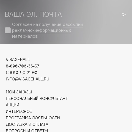
Biomed
Biorepair
ВАША ЭЛ. ПОЧТА
Blanx
Согласен на получение
рассылки
Blistex
рекламно-информационных
BLOME
материалов
Boadicea The Victorious
Bobbi Brown
BOOMSHOP
VISAGEHALL
8-800-700-33-37
BORK
C 9:00 ДО 21:00
Brunello Cucinelli
INFO@VISAGEHALL.RU
Bvlgari
МОИ ЗАКАЗЫ
by TERRY
ПЕРСОНАЛЬНЫЙ КОНСУЛЬТАНТ
BY WISHTREND
АКЦИИ
Byredo
ИНТЕРЕСНОЕ
ПРОГРАММА ЛОЯЛЬНОСТИ
ДОСТАВКА И ОПЛАТА
C
ВОПРОСЫ И ОТВЕТЫ