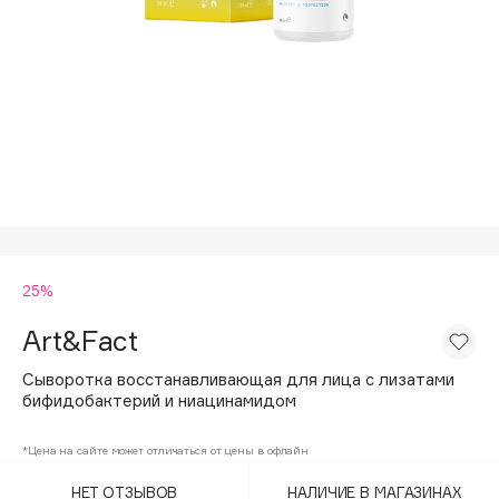
Подарки
Tom Ford
HFC
Для дома
Angiopharm
Техника
KIKO Milano
Estée Lauder
Clarins
0 - 9
25%
100BON
22|11
Art&Fact
Сыворотка восстанавливающая для лица с лизатами
A
бифидобактерий и ниацинамидом
Acqua di Parma
*Цена на сайте может отличаться от цены в офлайн
Acque di Italia
НЕТ ОТЗЫВОВ
НАЛИЧИЕ В МАГАЗИНАХ