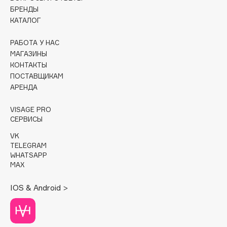
БРЕНДЫ
Cadence
КАТАЛОГ
Capelli Dorati
РАБОТА У НАС
Carbon Theory
МАГАЗИНЫ
Carmex
КОНТАКТЫ
Carolina Herrera
ПОСТАВЩИКАМ
АРЕНДА
Catrice
Celimax
VISAGE PRO
Cettua
СЕРВИСЫ
Chupa Chups
VK
TELEGRAM
Clarette
WHATSAPP
Clarins
MAX
Clarins Precious
IOS & Android >
Clinique
Clive Christian
Club De Nuit