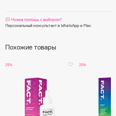
Apagard
Aravia Professional
Нужна помощь с выбором?
Arcadia
Персональный консультант в WhatsApp и Max
Archetype
Architect Demidoff
ARIVE MAKEUP
Похожие товары
Art&Fact
Art-Visage
Artdeco
25%
25%
Astra
Atelier Rebul
Augustinus Bader
Aveda
Avene