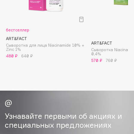
B
Babor
Baffy
бестселлер
Balmain Hair Couture
ЭКСКЛЮЗИВ
ART&FACT
Banderas
ART&FACT
Сыворотка для лица Niacinamide 10% +
Zinc 1%
Сыворотка Niacinamid
Basicare
0,4%
480 ₽
640 ₽
Batiste
570 ₽
760 ₽
Beauty Bomb
Beauty Pati
Beautyblades
НОВИНКА
beautyblender
Bebble
Beverly Hills Polo Club
Узнавайте первыми об акциях и
Biodance
специальных предложениях
Bioderma