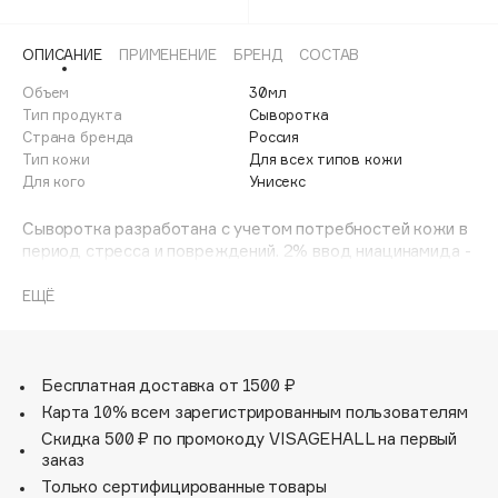
Adele for you
Финал лета
Advante
ЭКСКЛЮЗИВ
ОПИСАНИЕ
ПРИМЕНЕНИЕ
БРЕНД
СОСТАВ
1 АВГ - 31 АВГ
Aesop
Объем
30мл
Age Stop
Тип продукта
Сыворотка
ЭКСКЛЮЗИВ
Страна бренда
Россия
AHFA Cosmetics
Тип кожи
Для всех типов кожи
Ajmal
Для кого
Унисекс
Alix Avien
Сыворотка разработана с учетом потребностей кожи в
Allies of Skin
период стресса и повреждений. 2% ввод ниацинамида -
AMAN
идеальная концентрация, которая одновременно
оказывает противовоспалительное действие и
ЕЩЁ
Amina Daudova Brushes
повышает лояльность кожи к негативным факторам.
Amouage
Лизаты снижают проявления чувствительности кожи и
повышают её защитные функции. Церамиды и сквалан,
Amuleto Di Casa
являясь важными эмолентами, помогают в процессах
Бесплатная доставка от 1500 ₽
Angiopharm
ЭКСКЛЮЗИВ
восстановления кожи, регулируя целостность рогового
Карта 10% всем зарегистрированным пользователям
слоя. Минеральное масло является инертным
Annbeauty
Скидка 500 ₽ по промокоду VISAGEHALL на первый
окклюзивом, который не забивает поры, помогает в
заказ
Anua
процессе восстановления, а так же препятствует
Только сертифицированные товары
Apadent
процессу трансэпидермальной потере влаги.