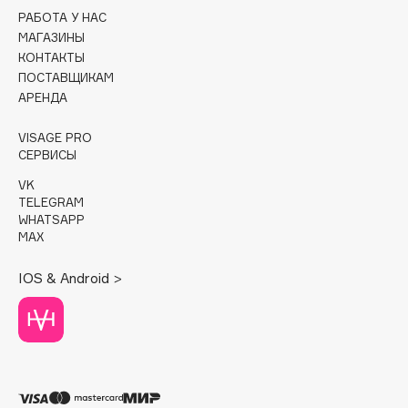
РАБОТА У НАС
Cadence
МАГАЗИНЫ
КОНТАКТЫ
Capelli Dorati
ПОСТАВЩИКАМ
Carbon Theory
АРЕНДА
Carmex
Carolina Herrera
VISAGE PRO
СЕРВИСЫ
Catrice
VK
Celimax
TELEGRAM
Cettua
WHATSAPP
MAX
Chupa Chups
Clarette
IOS & Android >
Clarins
Clarins Precious
Clinique
Clive Christian
Club De Nuit