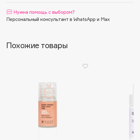
Apagard
Нужна помощь с выбором?
Aravia Professional
Персональный консультант в WhatsApp и Max
Arcadia
Archetype
Architect Demidoff
Похожие товары
ARIVE MAKEUP
Art&Fact
Art-Visage
Artdeco
Astra
Atelier Rebul
Augustinus Bader
Aveda
Avene