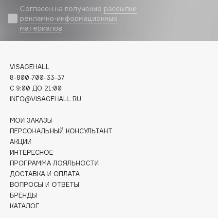
Biomed
Согласен на получение
рассылки
Biorepair
рекламно-информационных
материалов
Blanx
Blistex
BLOME
VISAGEHALL
Boadicea The Victorious
8-800-700-33-37
Bobbi Brown
C 9:00 ДО 21:00
BOOMSHOP
INFO@VISAGEHALL.RU
BORK
МОИ ЗАКАЗЫ
Brunello Cucinelli
ПЕРСОНАЛЬНЫЙ КОНСУЛЬТАНТ
Bvlgari
АКЦИИ
by TERRY
ИНТЕРЕСНОЕ
ПРОГРАММА ЛОЯЛЬНОСТИ
BY WISHTREND
ДОСТАВКА И ОПЛАТА
Byredo
ВОПРОСЫ И ОТВЕТЫ
БРЕНДЫ
КАТАЛОГ
C