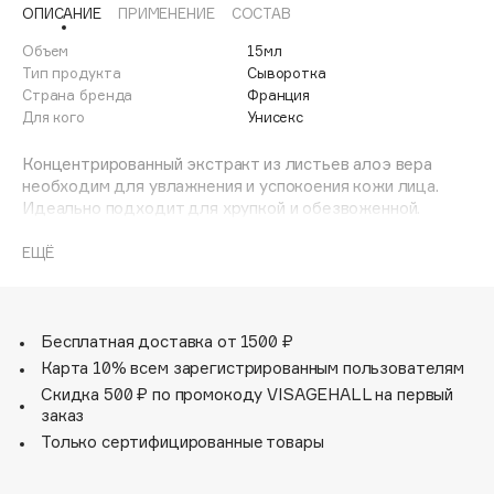
ОПИСАНИЕ
ПРИМЕНЕНИЕ
СОСТАВ
Adele for you
Финал лета
Advante
Объем
15мл
ЭКСКЛЮЗИВ
1 АВГ - 31 АВГ
Тип продукта
Сыворотка
Aesop
Страна бренда
Франция
Age Stop
Для кого
Унисекс
ЭКСКЛЮЗИВ
AHFA Cosmetics
Концентрированный экстракт из листьев алоэ вера
Ajmal
необходим для увлажнения и успокоения кожи лица.
Идеально подходит для хрупкой и обезвоженной.
Alix Avien
Сыворотка хорошо усваивается кожей благодаря
Allies of Skin
запатентованной технологии IN-SKIN.
ЕЩЁ
AMAN
Она ускоряет поступление активных ингредиентов,
чтобы они работали именно там, где кожа больше всего
Amina Daudova Brushes
в них нуждается и где они наиболее эффективны.
Amouage
Протестировано под контролем дерматологов.
Бесплатная доставка от 1500 ₽
Без искусственных красителей и отдушек.
Amuleto Di Casa
Карта 10% всем зарегистрированным пользователям
Подходит для веганов.
Angiopharm
Скидка 500 ₽ по промокоду VISAGEHALL на первый
ЭКСКЛЮЗИВ
заказ
Annbeauty
Только сертифицированные товары
Anua
Apadent