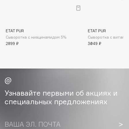
B
Babor
Baffy
ETAT PUR
ETAT PUR
Balmain Hair Couture
ЭКСКЛЮЗИВ
Сыворотка с ниацинамидом 5%
Сыворотка с витами
Banderas
2899 ₽
3049 ₽
Basicare
Batiste
Beauty Bomb
Beauty Pati
Beautyblades
НОВИНКА
beautyblender
Узнавайте первыми об акциях и
Bebble
специальных предложениях
Beverly Hills Polo Club
Biodance
Bioderma
ВАША ЭЛ. ПОЧТА