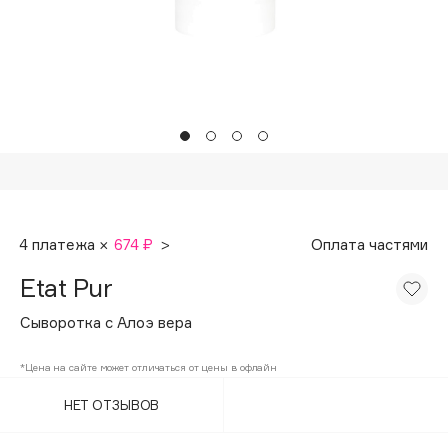
Подарки
Tom Ford
HFC
Для дома
Angiopharm
Техника
KIKO Milano
Estée Lauder
Clarins
0 - 9
4 платежа ×
674 ₽
>
Оплата частями
100BON
Etat Pur
22|11
Сыворотка с Алоэ вера
A
*Цена на сайте может отличаться от цены в офлайн
НЕТ ОТЗЫВОВ
Acqua di Parma
Acque di Italia