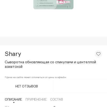
Подарки
Tom Ford
HFC
Для дома
Angiopharm
Техника
KIKO Milano
Estée Lauder
Clarins
0 - 9
Shary
Сыворотка обновляющая со спикулами и центеллой
100BON
азиатской
22|11
*Цена на сайте может отличаться от цены в офлайн
A
НЕТ ОТЗЫВОВ
Acqua di Parma
ОПИСАНИЕ
ПРИМЕНЕНИЕ
СОСТАВ
Acque di Italia