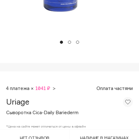
Подарки
Tom Ford
HFC
Для дома
Angiopharm
Техника
KIKO Milano
Estée Lauder
Clarins
0 - 9
100BON
4 платежа ×
1041 ₽
>
Оплата частями
22|11
Uriage
A
Сыворотка Cica-Daily Bariederm
Acqua di Parma
*Цена на сайте может отличаться от цены в офлайн
Acque di Italia
НЕТ ОТЗЫВОВ
НАЛИЧИЕ В МАГАЗИНАХ