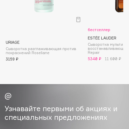
B
Babor
Baffy
бестселлер
Balmain Hair Couture
ЭКСКЛЮЗИВ
ESTÉE LAUDER
Banderas
URIAGE
Сыворотка мультифу
восстанавливающая 
Сыворотка разглаживающая против
Basicare
Repair
покраснений Roseliane
Batiste
5340 ₽
11 600 ₽
3159 ₽
Beauty Bomb
Beauty Pati
Beautyblades
НОВИНКА
beautyblender
Bebble
Beverly Hills Polo Club
Узнавайте первыми об акциях и
Biodance
специальных предложениях
Bioderma