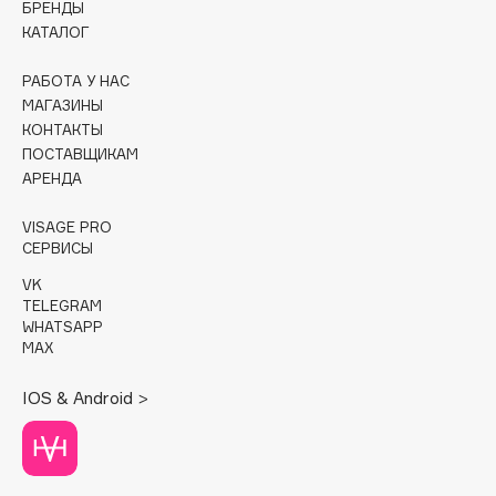
БРЕНДЫ
КАТАЛОГ
Cadence
Capelli Dorati
РАБОТА У НАС
Carbon Theory
МАГАЗИНЫ
КОНТАКТЫ
Carmex
ПОСТАВЩИКАМ
Carolina Herrera
АРЕНДА
Catrice
Celimax
VISAGE PRO
СЕРВИСЫ
Cettua
VK
Chupa Chups
TELEGRAM
Clarette
WHATSAPP
MAX
Clarins
Clarins Precious
НОВИНКА
IOS & Android >
Clinique
Clive Christian
Club De Nuit