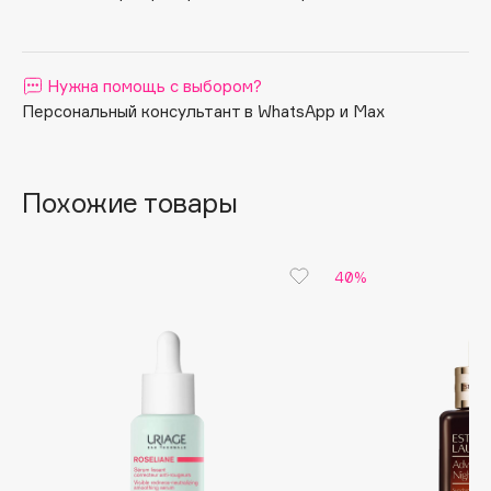
Apagard
Aravia Professional
Нужна помощь с выбором?
Arcadia
Персональный консультант в WhatsApp и Max
Archetype
Architect Demidoff
ARIVE MAKEUP
Похожие товары
Art&Fact
Art-Visage
Artdeco
40%
Astra
Atelier Rebul
Augustinus Bader
Aveda
Avene