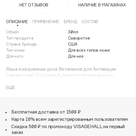
Adele for you
НЕТ ОТЗЫВОВ
НАЛИЧИЕ В МАГАЗИНАХ
Финал лета
Advante
ЭКСКЛЮЗИВ
1 АВГ - 31 АВГ
ОПИСАНИЕ
ПРИМЕНЕНИЕ
БРЕНД
СОСТАВ
Aesop
Age Stop
Объем
30мл
ЭКСКЛЮЗИВ
Тип продукта
Сыворотка
AHFA Cosmetics
Страна бренда
США
Ajmal
Тип кожи
Для всех типов кожи
Для кого
Для нее
Alix Avien
Allies of Skin
Ваша ежедневная доза Витаминов для Активации
AMAN
Сияния кожи! Созданный дерматологами высоко-
концентрированный коктейль Витаминов и Активных
Amina Daudova Brushes
компонентов станет незаменимым помощников в борьбе
ЕЩЁ
Amouage
с неровным тоном лица, пигментными пятнами и
тусклостью. Технология инкапсулированного гидрогеля
Amuleto Di Casa
позволяет быстро и эффективно наполнить кожу
Angiopharm
ЭКСКЛЮЗИВ
необходимыми Витаминами, осветляя и наполняя ее
Бесплатная доставка от 1500 ₽
здоровым сиянием. Витамин С и Солодка оказывают
Annbeauty
Карта 10% всем зарегистрированным пользователям
видимое Осветляющее действие, Витамин В3
Anua
Скидка 500 ₽ по промокоду VISAGEHALL на первый
стимулирует обновление кожи, улучшая ее
заказ
Apadent
эластичность и барьерную функцию, эффективно