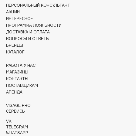
Collagenina
ПЕРСОНАЛЬНЫЙ КОНСУЛЬТАНТ
АКЦИИ
Consly
ИНТЕРЕСНОЕ
Corimo
ПРОГРАММА ЛОЯЛЬНОСТИ
CosRX
ДОСТАВКА И ОПЛАТА
Cottolina
ВОПРОСЫ И ОТВЕТЫ
БРЕНДЫ
Crescina
КАТАЛОГ
Cunzite
Curaprox
РАБОТА У НАС
МАГАЗИНЫ
КОНТАКТЫ
D
ПОСТАВЩИКАМ
АРЕНДА
d'Alba
VISAGE PRO
DABO
СЕРВИСЫ
DARLING*
VK
Darphin
TELEGRAM
Davines
WHATSAPP