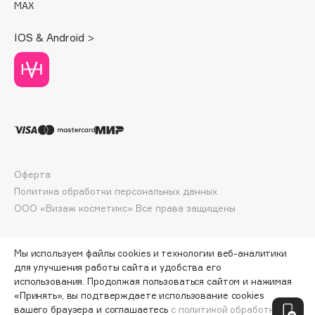
MAX
Deonica
Dessange
IOS & Android >
Dior
Divage
Dolce & Gabbana
Dolomit
Dorco
DP Daily Perfection
Dr. Vranjes Firenze
Оферта
Dr.Althea
Политика обработки персональных данных
ООО «Визаж косметикс» Все права защищены
Dr.Ceuracle
Dr.Jart+
DSD de Luxe
Мы используем файлы cookies и технологии веб-аналитики
для улучшения работы сайта и удобства его
Dyson
использования. Продолжая пользоваться сайтом и нажимая
«Принять», вы подтверждаете использование cookies
ПО ЗОЛОТОЙ КАРТЕ:
1989 ₽
вашего браузера и соглашаетесь
с политикой обработки