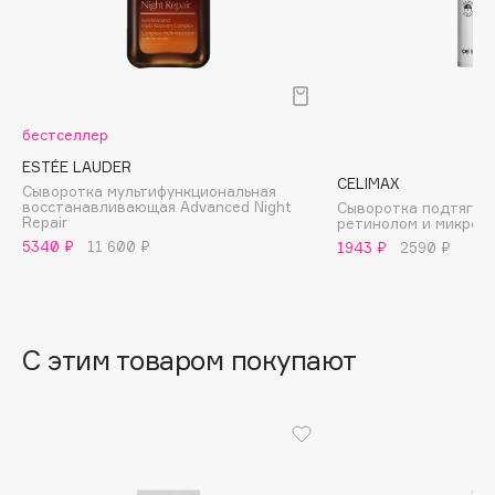
B
Babor
Baffy
Balmain Hair Couture
ЭКСКЛЮЗИВ
бестселлер
Banderas
ESTÉE LAUDER
CELIMAX
Basicare
Сыворотка мультифункциональная
восстанавливающая Advanced Night
Сыворотка подтягив
Batiste
Repair
ретинолом и микрои
5340 ₽
11 600 ₽
1943 ₽
2590 ₽
Beauty Bomb
Beauty Pati
Beautyblades
НОВИНКА
beautyblender
С этим товаром покупают
Bebble
Beverly Hills Polo Club
Biodance
Bioderma