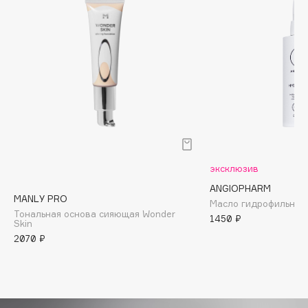
Biomed
Biorepair
Blanx
Blistex
BLOME
Boadicea The Victorious
Bobbi Brown
BOOMSHOP
BORK
эксклюзив
Brunello Cucinelli
ANGIOPHARM
Bvlgari
MANLY PRO
Масло гидрофильное
Тональная основа сияющая Wonder
by TERRY
1450 ₽
Skin
BY WISHTREND
2070 ₽
Byredo
C