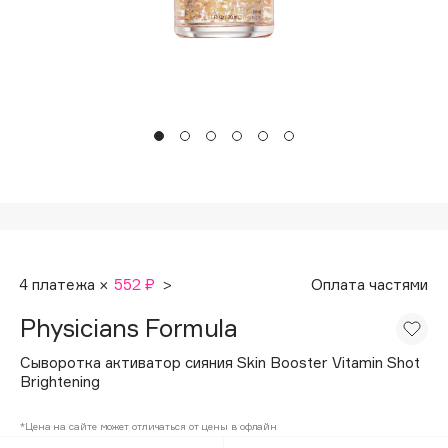
Подарки
Tom Ford
HFC
Для дома
Angiopharm
Техника
KIKO Milano
Estée Lauder
Clarins
0 - 9
100BON
4 платежа ×
552 ₽
>
Оплата частями
22|11
Physicians Formula
A
Сыворотка активатор сияния Skin Booster Vitamin Shot
Brightening
Acqua di Parma
*Цена на сайте может отличаться от цены в офлайн
Acque di Italia