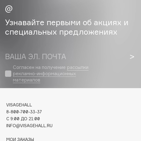
Cadence
Узнавайте первыми об акциях и
Capelli Dorati
специальных предложениях
Carbon Theory
Carmex
Carolina Herrera
ВАША ЭЛ. ПОЧТА
Catrice
Celimax
Согласен на получение
рассылки
рекламно-информационных
Cettua
материалов
Chupa Chups
Clarette
Clarins
VISAGEHALL
Clarins Precious
НОВИНКА
8-800-700-33-37
Clinique
C 9:00 ДО 21:00
INFO@VISAGEHALL.RU
Clive Christian
Club De Nuit
МОИ ЗАКАЗЫ