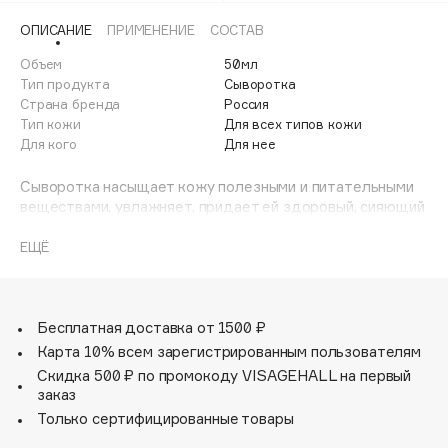
Adele for you
ОПИСАНИЕ
ПРИМЕНЕНИЕ
СОСТАВ
Финал лета
Advante
ЭКСКЛЮЗИВ
Объем
50мл
1 АВГ - 31 АВГ
Aesop
Тип продукта
Сыворотка
Age Stop
Страна бренда
Россия
ЭКСКЛЮЗИВ
Тип кожи
Для всех типов кожи
AHFA Cosmetics
Для кого
Для нее
Ajmal
Сыворотка насыщает кожу полезными и питательными
Alix Avien
веществами, увлажняет, придает ей здоровый, сияющий
Allies of Skin
вид и поддерживает тонуc.
AMAN
ЕЩЁ
Amina Daudova Brushes
Amouage
Бесплатная доставка от 1500 ₽
Amuleto Di Casa
Карта 10% всем зарегистрированным пользователям
Angiopharm
ЭКСКЛЮЗИВ
Скидка 500 ₽ по промокоду VISAGEHALL на первый
Annbeauty
заказ
Anua
Только сертифицированные товары
Apadent