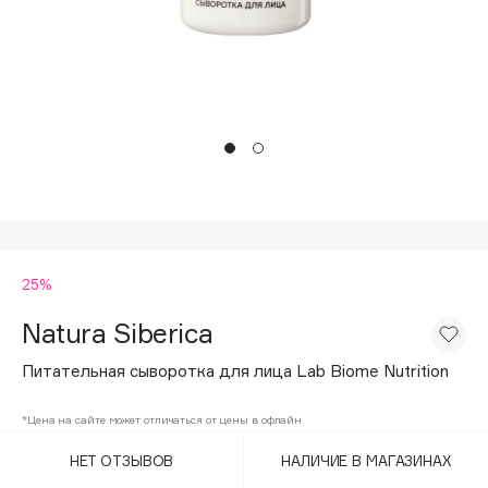
Подарки
Tom Ford
HFC
Для дома
Angiopharm
Техника
KIKO Milano
Estée Lauder
Clarins
0 - 9
25%
100BON
22|11
Natura Siberica
Питательная сыворотка для лица Lab Biome Nutrition
A
*Цена на сайте может отличаться от цены в офлайн
Acqua di Parma
НЕТ ОТЗЫВОВ
НАЛИЧИЕ В МАГАЗИНАХ
Acque di Italia