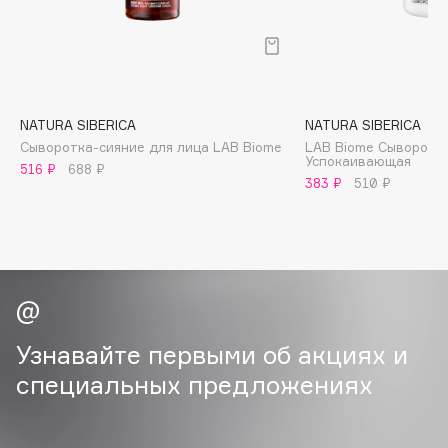
B
Babor
Baffy
Balmain Hair Couture
ЭКСКЛЮЗИВ
NATURA SIBERICA
NATURA SIBERICA
Banderas
Cыворотка-сияние для лица LAB Biome
LAB Biome Сыворотка
Успокаивающая
516 ₽
688 ₽
Basicare
383 ₽
510 ₽
Batiste
Beauty Bomb
Beauty Pati
Beautyblades
НОВИНКА
beautyblender
Bebble
Узнавайте первыми об акциях и
Beverly Hills Polo Club
специальных предложениях
Biodance
Bioderma