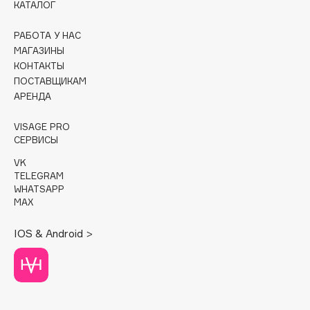
КАТАЛОГ
Cadence
РАБОТА У НАС
Capelli Dorati
МАГАЗИНЫ
Carbon Theory
КОНТАКТЫ
ПОСТАВЩИКАМ
Carmex
АРЕНДА
Carolina Herrera
Catrice
VISAGE PRO
СЕРВИСЫ
Celimax
Cettua
VK
TELEGRAM
Chupa Chups
WHATSAPP
Clarette
MAX
Clarins
IOS & Android >
Clarins Precious
НОВИНКА
Clinique
Clive Christian
Club De Nuit