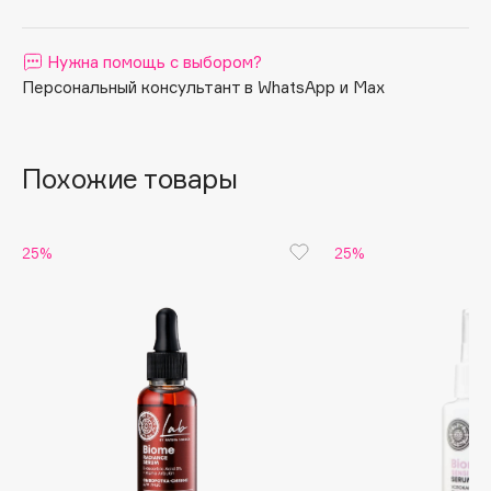
Apagard
Aravia Professional
Нужна помощь с выбором?
Персональный консультант в WhatsApp и Max
Arcadia
Archetype
Architect Demidoff
Похожие товары
ARIVE MAKEUP
Art&Fact
Art-Visage
25%
25%
Artdeco
Astra
Atelier Rebul
Augustinus Bader
Aveda
Avene