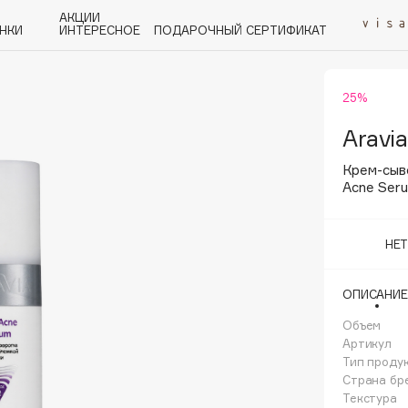
АКЦИИ
НКИ
ИНТЕРЕСНОЕ
ПОДАРОЧНЫЙ СЕРТИФИКАТ
25%
P
Q
R
S
T
U
V
W
Y
Z
А - Я
Aravia
Крем-сыв
Acne Ser
НЕ
Angiopharm
KIKO Milano
ОПИСАНИЕ
Estée Lauder
Объем
Clarins
Артикул
Тип проду
Страна бр
Текстура