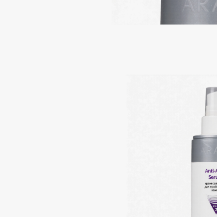
Aravia Professional
Alix Avien
Arcadia
Allies of Skin
Archetype
AMAN
B
Babor
beautyblender
Baffy
Bebble
Balmain Hair Couture
Beverly Hills Polo Club
ЭКСКЛЮЗИВ
Biodance
Banderas
Bioderma
Basicare
Biomed
Batiste
Biorepair
Beauty Bomb
Blanx
Beauty Pati
Blistex
Beautyblades
НОВИНКА