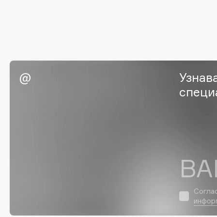
G
Garnier
Giardino Magico
Gecko
Gillette
Geltek
Givenchy
Узнав
Genosys
Global Keratin
ЭКСКЛЮЗИВ
специ
Global White
Geomar
H
ВА
Hadat Cosmetics
HELIBEAUTY
Hamis
Hempz
Hapica
HFC
Согла
инфор