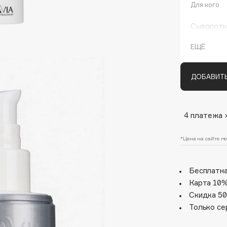
Для кого
Сыворотка
свойстве
хлорофилл
ЕЩЁ
пантенол
элементов
воспалени
ДОБАВИТЬ
деятельно
увлажняет
защиты.
Architect Demidoff
4 платежа 
ARIVE MAKEUP
*Цена на сайте мо
Art&Fact
Art-Visage
Бесплатна
Artdeco
Карта 10%
Astra
Скидка 50
Atelier Rebul
Только се
Augustinus Bader