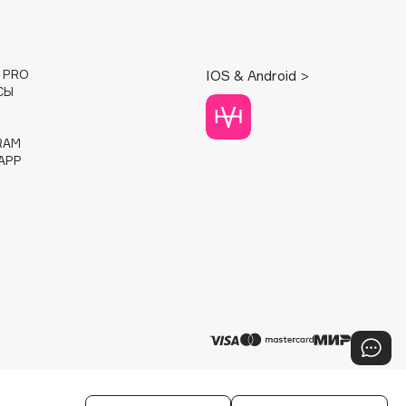
E PRO
IOS & Android >
СЫ
RAM
APP