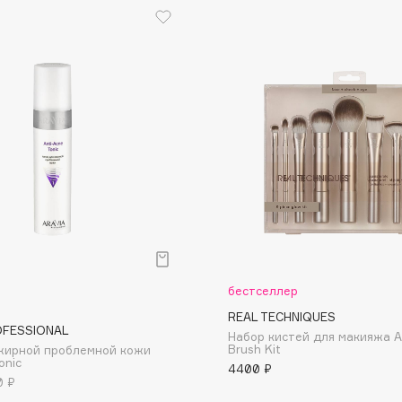
Etude organix
Eva Mosaic
Ex Nihilo
EXOARI L
Fragrance Du Bois
Frederic Malle
Frudia
бестселлер
Funny Organix
REAL TECHNIQUES
OFESSIONAL
Набор кистей для макияжа A
Brush Kit
жирной проблемной кожи
onic
4400 ₽
0 ₽