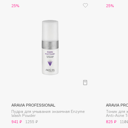
25%
25%
Eigshow
EpilProfi
Elemis
Erborian
Elian Russia
Essence
Elie Saab
Essential Parfums Paris
F
FANE
Flipper
Farmstay
FLOEMA
Felce Azzurra
Floraïku
Fillerina
Forlle'd
ЭКСКЛЮЗИВ
ARAVIA PROFESSIONAL
ARAVIA PR
Fiona Franchimon
Пудра для умывания энзимная Enzyme
Тоник для 
Wash Powder
Anti-Acne T
941 ₽
1255 ₽
825 ₽
110