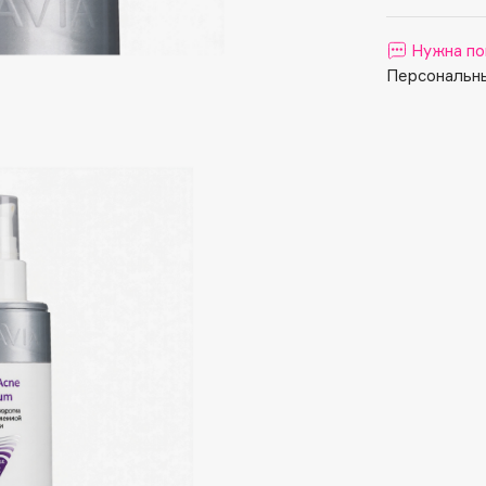
Aveda
Avene
Нужна по
Персональны
Boadicea The Victorious
Bobbi Brown
BOOMSHOP
BORK
Brunello Cucinelli
Bvlgari
by TERRY
BY WISHTREND
Byredo