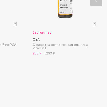
бестселлер
Q+A
м Zinc PCA
Сыворотка осветляющая для лица
Vitamin C
968 ₽
1290 ₽