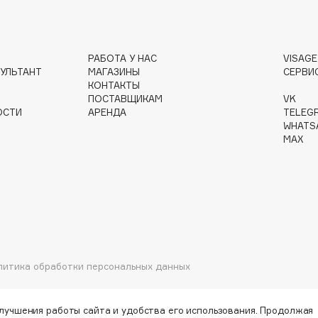
РАБОТА У НАС
VISAG
Institute Estelare
УЛЬТАНТ
МАГАЗИНЫ
СЕРВИ
КОНТАКТЫ
Instytutum
ПОСТАВЩИКАМ
VK
invisibobble
ОСТИ
АРЕНДА
TELEG
WHATS
IS Clinical
MAX
Jo Malone London
Juliette Has A Gun
литика обработки персональных данных
Juvena
улучшения работы сайта и удобства его использования. Продолжая