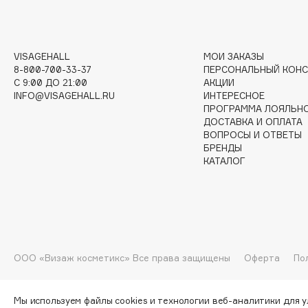
I
VISAGEHALL
МОИ ЗАКАЗЫ
I Love My Hair
INGLOT
8-800-700-33-37
ПЕРСОНАЛЬНЫЙ КОНС
C 9:00 ДО 21:00
АКЦИИ
Iceberg
Initio
INFO@VISAGEHALL.RU
ИНТЕРЕСНОЕ
Icon Skin
Insight Professional
ПРОГРАММА ЛОЯЛЬН
ДОСТАВКА И ОПЛАТА
Influence Beauty
Institut Esthederm
ВОПРОСЫ И ОТВЕТЫ
БРЕНДЫ
КАТАЛОГ
J
James Read
Janeke
Jan Marini
Jimmy Choo
ЭКСКЛЮЗИВ
ООО «Визаж косметикс» Все права защищены
Оферта
По
JMsolution
Jane Iredale
Мы используем файлы cookies и технологии веб-аналитики для 