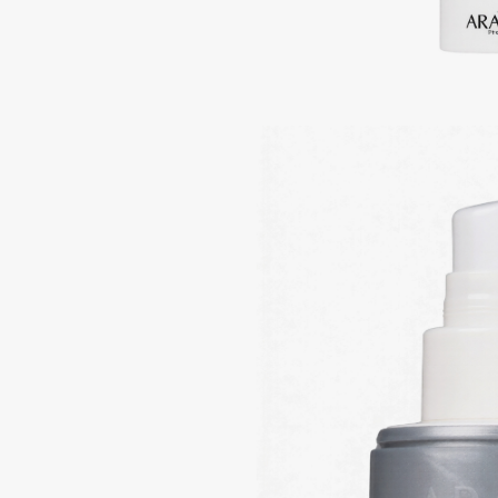
Подарки
0 - 9
Для дома
100BON
22|11
Техника
A
Acqua di Parma
Amina Daudova Brushes
Acque di Italia
Amouage
Adele for you
Amuleto Di Casa
Advante
Angiopharm
ЭКСКЛЮЗИВ
ЭКСКЛЮЗИВ
Aesop
Annbeauty
Age Stop
Anua
ЭКСКЛЮЗИВ
Apadent
AHFA Cosmetics
Apagard
Ajmal