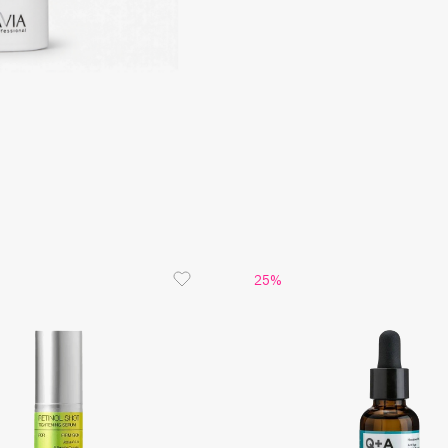
Consly
Corimo
CosRX
Cottolina
Crescina
25%
Cunzite
Curaprox