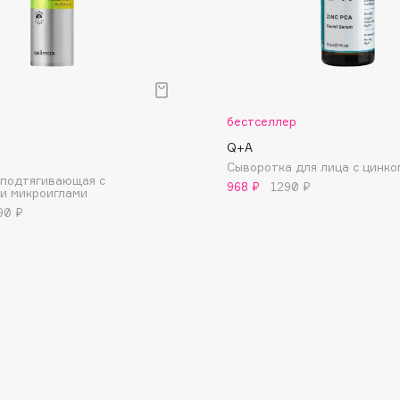
Dr.Althea
Dr.Ceuracle
Dr.Jart+
DSD de Luxe
бестселлер
Dyson
Q+A
Сыворотка для лица с цинко
 подтягивающая с
968 ₽
1290 ₽
и микроиглами
90 ₽
Estrâde
Estée Lauder
Etat Pur
Etude House