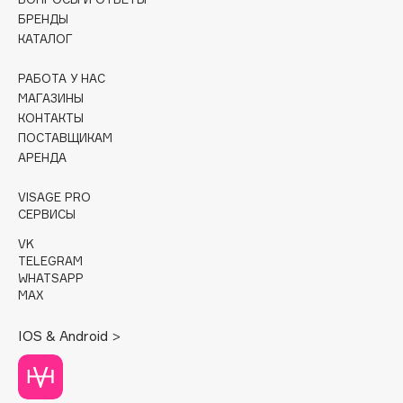
БРЕНДЫ
Cadence
КАТАЛОГ
Capelli Dorati
РАБОТА У НАС
Carbon Theory
МАГАЗИНЫ
Carmex
КОНТАКТЫ
Carolina Herrera
ПОСТАВЩИКАМ
АРЕНДА
Catrice
Celimax
VISAGE PRO
Cettua
СЕРВИСЫ
Chupa Chups
VK
Clarette
TELEGRAM
WHATSAPP
Clarins
MAX
Clarins Precious
НОВИНКА
IOS & Android >
Clinique
Clive Christian
Club De Nuit