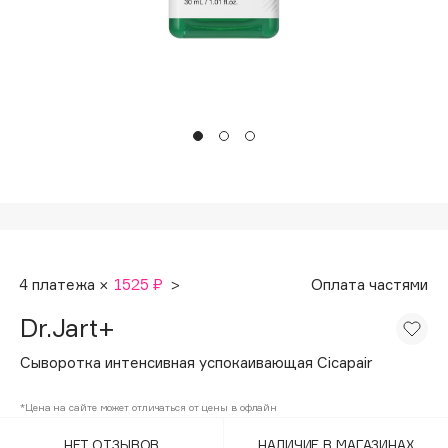
Подарки
Tom Ford
HFC
Для дома
Angiopharm
Техника
KIKO Milano
Estée Lauder
Clarins
0 - 9
100BON
4 платежа ×
1525 ₽
>
Оплата частями
22|11
Dr.Jart+
A
Сыворотка интенсивная успокаивающая Cicapair
Acqua di Parma
*Цена на сайте может отличаться от цены в офлайн
Acque di Italia
НЕТ ОТЗЫВОВ
НАЛИЧИЕ В МАГАЗИНАХ