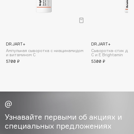
B
Babor
Baffy
Balmain Hair Couture
ЭКСКЛЮЗИВ
Banderas
DR.JART+
DR.JART+
Ампульная сыворотка с ниацинамидом
Сыворотка-стик для 
Basicare
и витамином С
С и Е Brightamin
Batiste
5700 ₽
5300 ₽
Beauty Bomb
Beauty Pati
Beautyblades
НОВИНКА
beautyblender
Bebble
Beverly Hills Polo Club
Узнавайте первыми об акциях и
Biodance
специальных предложениях
Bioderma