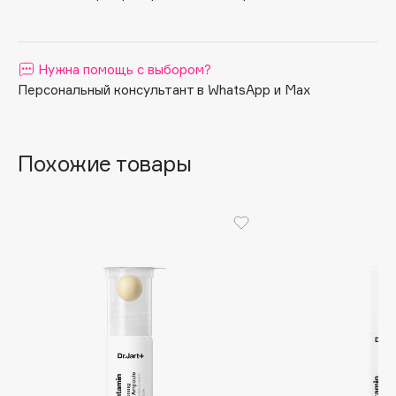
Apagard
Aravia Professional
Нужна помощь с выбором?
Arcadia
Персональный консультант в WhatsApp и Max
Archetype
Architect Demidoff
ARIVE MAKEUP
Похожие товары
Art&Fact
Art-Visage
Artdeco
Astra
Atelier Rebul
Augustinus Bader
Aveda
Avene