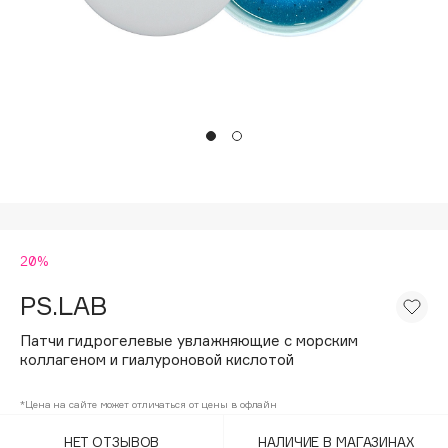
Подарки
Tom Ford
HFC
Для дома
Angiopharm
Техника
KIKO Milano
Estée Lauder
Clarins
0 - 9
20%
100BON
22|11
PS.LAB
Патчи гидрогелевые увлажняющие с морским
A
коллагеном и гиалуроновой кислотой
Acqua di Parma
*Цена на сайте может отличаться от цены в офлайн
Acque di Italia
НЕТ ОТЗЫВОВ
НАЛИЧИЕ В МАГАЗИНАХ