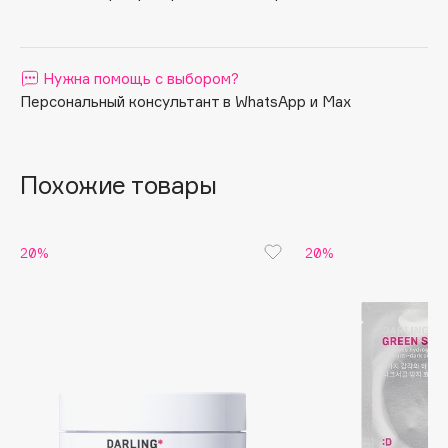
Apagard
Aravia Professional
Нужна помощь с выбором?
Arcadia
Персональный консультант в WhatsApp и Max
Archetype
Architect Demidoff
ARIVE MAKEUP
Похожие товары
Art&Fact
Art-Visage
Artdeco
20%
20%
Astra
Atelier Rebul
Augustinus Bader
Aveda
Avene