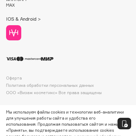
Deonica
MAX
Dessange
IOS & Android >
Dior
Divage
Dolce & Gabbana
Dolomit
Dorco
DP Daily Perfection
Dr. Vranjes Firenze
Оферта
Dr.Althea
Политика обработки персональных данных
Dr.Ceuracle
ООО «Визаж косметикс» Все права защищены
Dr.Jart+
DSD de Luxe
Мы используем файлы cookies и технологии веб-аналитики
Dyson
для улучшения работы сайта и удобства его
использования. Продолжая пользоваться сайтом и нажимая
«Принять», вы подтверждаете использование cookies