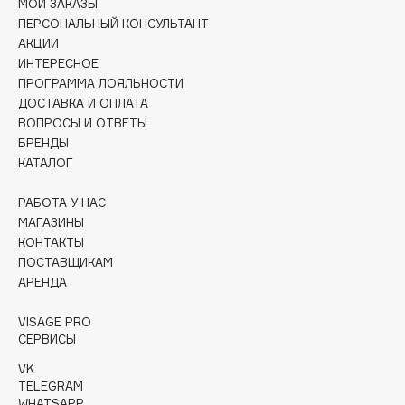
МОИ ЗАКАЗЫ
Collagenina
ПЕРСОНАЛЬНЫЙ КОНСУЛЬТАНТ
Consly
АКЦИИ
Corimo
ИНТЕРЕСНОЕ
ПРОГРАММА ЛОЯЛЬНОСТИ
CosRX
ДОСТАВКА И ОПЛАТА
Cottolina
ВОПРОСЫ И ОТВЕТЫ
Crescina
БРЕНДЫ
КАТАЛОГ
Cunzite
Curaprox
РАБОТА У НАС
МАГАЗИНЫ
КОНТАКТЫ
D
ПОСТАВЩИКАМ
АРЕНДА
d'Alba
DABO
VISAGE PRO
СЕРВИСЫ
DARLING*
VK
Darphin
TELEGRAM
Davines
WHATSAPP