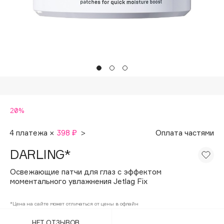
Подарки
Tom Ford
HFC
Для дома
Angiopharm
Техника
KIKO Milano
Estée Lauder
Clarins
0 - 9
20%
100BON
4 платежа ×
398 ₽
>
Оплата частями
22|11
DARLING*
Освежающие патчи для глаз с эффектом
A
моментального увлажнения Jetlag Fix
Acqua di Parma
*Цена на сайте может отличаться от цены в офлайн
Acque di Italia
НЕТ ОТЗЫВОВ