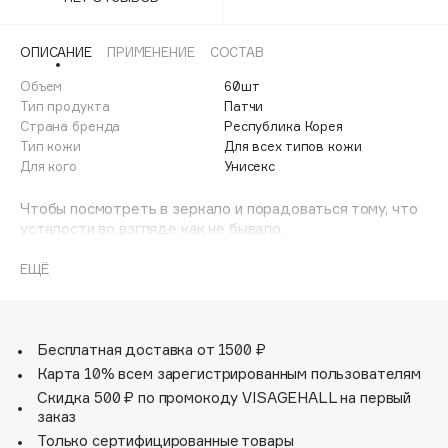
Adele for you
Финал лета
Advante
ЭКСКЛЮЗИВ
ОПИСАНИЕ
ПРИМЕНЕНИЕ
СОСТАВ
1 АВГ - 31 АВГ
Aesop
Объем
60шт
Age Stop
Тип продукта
Патчи
ЭКСКЛЮЗИВ
Страна бренда
Республика Корея
AHFA Cosmetics
Тип кожи
Для всех типов кожи
Ajmal
Для кого
Унисекс
Alix Avien
Чтобы посмотреть в зеркало и порадоваться тому, что
Allies of Skin
усталости во взгляде как не бывало.
AMAN
Самый простой и приятный способ стереть недосып со
своего лица - наклеить под глаза пару патчей, в
ЕЩЁ
Amina Daudova Brushes
которых уже наготове целая фабрика увлажнения.
Amouage
Кстати, если вам нужно быстрое увлажнение на ходу, не
постесняйтесь использовать патчи для носогубных
Amuleto Di Casa
складок или межбровки.
Бесплатная доставка от 1500 ₽
Angiopharm
ЭКСКЛЮЗИВ
Хотите увидеть свою кожу здоровой и отдохнувшей?
Карта 10% всем зарегистрированным пользователям
Annbeauty
Скидка 500 ₽ по промокоду VISAGEHALL на первый
Anua
заказ
Только сертифицированные товары
Apadent