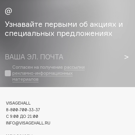
Cadence
Capelli Dorati
Узнавайте первыми об акциях и
Carbon Theory
специальных предложениях
Carmex
Carolina Herrera
Catrice
ВАША ЭЛ. ПОЧТА
Celimax
Согласен на получение
рассылки
Cettua
рекламно-информационных
материалов
Chupa Chups
Clarette
Clarins
VISAGEHALL
Clarins Precious
НОВИНКА
8-800-700-33-37
Clinique
C 9:00 ДО 21:00
Clive Christian
INFO@VISAGEHALL.RU
Club De Nuit