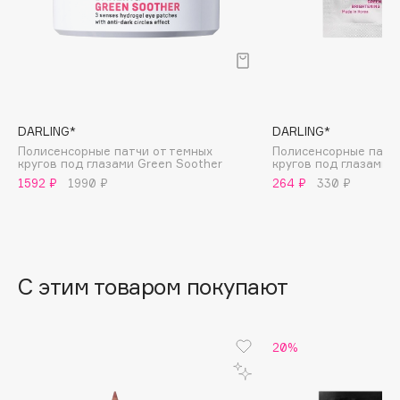
B
Babor
Baffy
Balmain Hair Couture
ЭКСКЛЮЗИВ
Banderas
DARLING*
DARLING*
Полисенсорные патчи от темных
Полисенсорные патч
Basicare
кругов под глазами Green Soother
кругов под глазами 
Batiste
1592 ₽
1990 ₽
264 ₽
330 ₽
Beauty Bomb
Beauty Pati
Beautyblades
НОВИНКА
beautyblender
С этим товаром покупают
Bebble
Beverly Hills Polo Club
20%
Biodance
Bioderma