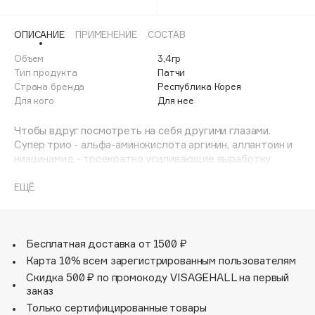
Adele for you
Финал лета
Advante
ЭКСКЛЮЗИВ
ОПИСАНИЕ
ПРИМЕНЕНИЕ
СОСТАВ
1 АВГ - 31 АВГ
Aesop
Объем
3,4гр
Age Stop
Тип продукта
Патчи
ЭКСКЛЮЗИВ
Страна бренда
Республика Корея
AHFA Cosmetics
Для кого
Для нее
Ajmal
Чтобы вдруг посмотреть на себя другими глазами.
Alix Avien
Супер трио - альфа-аминокислота аргинин, аллантоин и
Allies of Skin
ниацинамид - троекратно усиливающие выработку
AMAN
коллагена и эластина, способствуют устранению
маленьких "неприятностей" вокруг глаз и запускают
ЕЩЁ
Amina Daudova Brushes
процессы регенерации.
Amouage
Хотите увидеть, как это работает?
Amuleto Di Casa
Бесплатная доставка от 1500 ₽
Angiopharm
ЭКСКЛЮЗИВ
Карта 10% всем зарегистрированным пользователям
Annbeauty
Скидка 500 ₽ по промокоду VISAGEHALL на первый
заказ
Anua
Только сертифицированные товары
Apadent