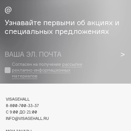
Cadence
Capelli Dorati
Узнавайте первыми об акциях и
Carbon Theory
специальных предложениях
Carmex
Carolina Herrera
Catrice
ВАША ЭЛ. ПОЧТА
Celimax
Согласен на получение
рассылки
Cettua
рекламно-информационных
материалов
Chupa Chups
Clarette
Clarins
VISAGEHALL
Clarins Precious
8-800-700-33-37
Clinique
C 9:00 ДО 21:00
Clive Christian
INFO@VISAGEHALL.RU
Club De Nuit