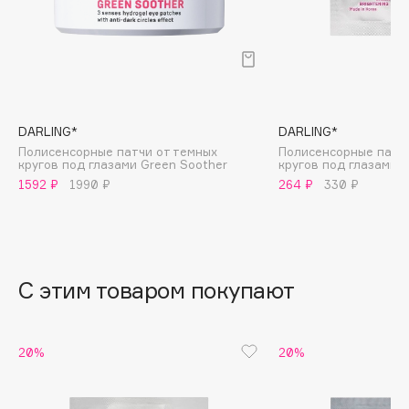
B
Babor
Baffy
Balmain Hair Couture
ЭКСКЛЮЗИВ
Banderas
DARLING*
DARLING*
Полисенсорные патчи от темных
Полисенсорные патч
Basicare
кругов под глазами Green Soother
кругов под глазами 
Batiste
1592 ₽
1990 ₽
264 ₽
330 ₽
Beauty Bomb
Beauty Pati
Beautyblades
НОВИНКА
С этим товаром покупают
beautyblender
Bebble
Beverly Hills Polo Club
20%
20%
Biodance
Bioderma