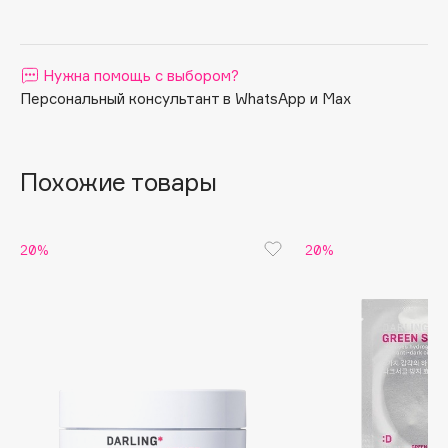
Apagard
Aravia Professional
Нужна помощь с выбором?
Arcadia
Персональный консультант в WhatsApp и Max
Archetype
Architect Demidoff
ARIVE MAKEUP
Похожие товары
Art&Fact
Art-Visage
Artdeco
20%
20%
Astra
Atelier Rebul
Augustinus Bader
Aveda
Avene