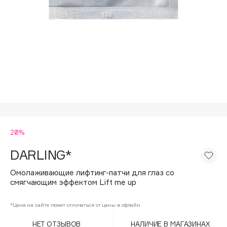
Подарки
Tom Ford
HFC
Для дома
Angiopharm
Техника
KIKO Milano
Estée Lauder
Clarins
0 - 9
20%
100BON
22|11
DARLING*
Омолаживающие лифтинг-патчи для глаз со
A
смягчающим эффектом Lift me up
Acqua di Parma
*Цена на сайте может отличаться от цены в офлайн
Acque di Italia
НЕТ ОТЗЫВОВ
НАЛИЧИЕ В МАГАЗИНАХ