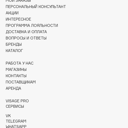
МОИ ЗАКАЗЫ
Collagenina
ПЕРСОНАЛЬНЫЙ КОНСУЛЬТАНТ
Consly
АКЦИИ
Corimo
ИНТЕРЕСНОЕ
ПРОГРАММА ЛОЯЛЬНОСТИ
CosRX
ДОСТАВКА И ОПЛАТА
Cottolina
ВОПРОСЫ И ОТВЕТЫ
Crescina
БРЕНДЫ
КАТАЛОГ
Cunzite
Curaprox
РАБОТА У НАС
МАГАЗИНЫ
КОНТАКТЫ
D
ПОСТАВЩИКАМ
АРЕНДА
d'Alba
DABO
VISAGE PRO
СЕРВИСЫ
DARLING*
VK
Darphin
TELEGRAM
Davines
WHATSAPP