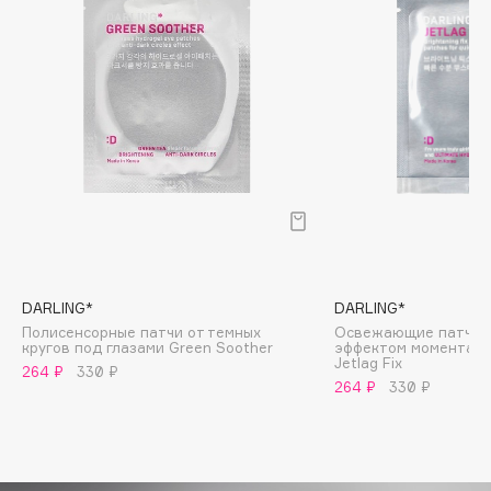
Biomed
Biorepair
Blanx
Blistex
BLOME
Boadicea The Victorious
Bobbi Brown
BOOMSHOP
BORK
Brunello Cucinelli
DARLING*
DARLING*
Bvlgari
Полисенсорные патчи от темных
Освежающие патчи д
by TERRY
кругов под глазами Green Soother
эффектом моменталь
Jetlag Fix
264 ₽
330 ₽
BY WISHTREND
264 ₽
330 ₽
Byredo
C