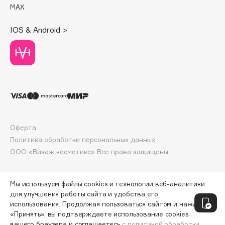
Deonica
MAX
Dessange
IOS & Android >
Dior
Divage
Dolce & Gabbana
Dolomit
Dorco
DP Daily Perfection
Dr. Vranjes Firenze
Оферта
Dr.Althea
Политика обработки персональных данных
Dr.Ceuracle
ООО «Визаж косметикс» Все права защищены
Dr.Jart+
DSD de Luxe
Мы используем файлы cookies и технологии веб-аналитики
Dyson
для улучшения работы сайта и удобства его
использования. Продолжая пользоваться сайтом и нажимая
«Принять», вы подтверждаете использование cookies
вашего браузера и соглашаетесь
с политикой обработки