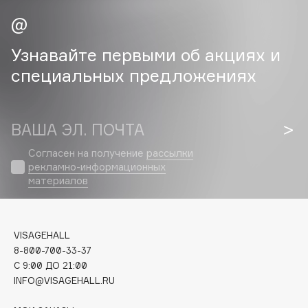
Cadence
Capelli Dorati
Узнавайте первыми об акциях и
Carbon Theory
специальных предложениях
Carmex
Carolina Herrera
Catrice
ВАША ЭЛ. ПОЧТА
Celimax
Согласен на получение
рассылки
Cettua
рекламно-информационных
материалов
Chupa Chups
Clarette
Clarins
VISAGEHALL
Clarins Precious
НОВИНКА
8-800-700-33-37
Clinique
C 9:00 ДО 21:00
Clive Christian
INFO@VISAGEHALL.RU
Club De Nuit