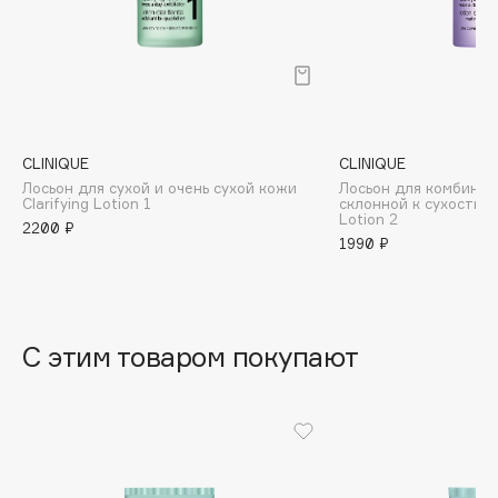
B
Для очень жирной кожи: отшелушивающий лосьон 4
Clarifying Lotion.
Babor
Baffy
Balmain Hair Couture
ЭКСКЛЮЗИВ
Banderas
CLINIQUE
CLINIQUE
Лосьон для сухой и очень сухой кожи
Лосьон для комбинир
Basicare
Clarifying Lotion 1
склонной к сухости к
Lotion 2
Batiste
2200 ₽
1990 ₽
Beauty Bomb
Beauty Pati
Beautyblades
НОВИНКА
beautyblender
С этим товаром покупают
Bebble
Beverly Hills Polo Club
Biodance
Bioderma