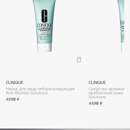
Biomed
Biorepair
Blanx
Blistex
BLOME
Boadicea The Victorious
Bobbi Brown
BOOMSHOP
BORK
Brunello Cucinelli
CLINIQUE
CLINIQUE
Bvlgari
Маска для лица себорегулирующая
Средство увлажняю
by TERRY
Anti-Blemish Solutions
проблемной кожи Ant
Solutions
BY WISHTREND
4990 ₽
4490 ₽
Byredo
C