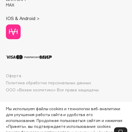
Deonica
MAX
Dessange
IOS & Android >
Dior
Divage
Dolce & Gabbana
Dolomit
Dorco
DP Daily Perfection
Dr. Vranjes Firenze
Оферта
Dr.Althea
Политика обработки персональных данных
Dr.Ceuracle
ООО «Визаж косметикс» Все права защищены
Dr.Jart+
DSD de Luxe
Мы используем файлы cookies и технологии веб-аналитики
Dyson
для улучшения работы сайта и удобства его
использования. Продолжая пользоваться сайтом и нажимая
«Принять», вы подтверждаете использование cookies
ПО ЗОЛОТОЙ КАРТЕ:
2392 ₽