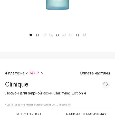
Подарки
Tom Ford
HFC
Для дома
Angiopharm
Техника
KIKO Milano
Estée Lauder
Clarins
0 - 9
100BON
4 платежа ×
747 ₽
>
Оплата частями
22|11
Clinique
A
Лосьон для жирной кожи Clarifying Lotion 4
Acqua di Parma
*Цена на сайте может отличаться от цены в офлайн
Acque di Italia
НЕТ ОТЗЫВОВ
НАЛИЧИЕ В МАГАЗИНАХ