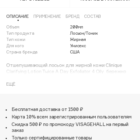
Adele for you
Финал лета
Advante
ЭКСКЛЮЗИВ
ОПИСАНИЕ
ПРИМЕНЕНИЕ
БРЕНД
СОСТАВ
1 АВГ - 31 АВГ
Aesop
Объем
200мл
Age Stop
Тип продукта
Лосьон/Тоник
ЭКСКЛЮЗИВ
Тип кожи
Жирная
AHFA Cosmetics
Для кого
Унисекс
Ajmal
Страна бренда
США
Alix Avien
Отшелушивающий лосьон для жирной кожи Clinique
Allies of Skin
Clarifying Lotion Twice A Day Exfoliator 4 Oily бережно
AMAN
преображает вашу кожу. Его эффективная формула
способствует обновлению эпидермиса и удаляет даже
ЕЩЁ
Amina Daudova Brushes
стойкие загрязнения, делая кожу чистой и гладкой.
Amouage
Отшелушивание помогает подготовить кожу к
нанесению увлажняющих средств и повышает ее
Amuleto Di Casa
восприимчивость к активным ингредиентам.
Бесплатная доставка от 1500 ₽
Angiopharm
ЭКСКЛЮЗИВ
Обладателям жирной кожи использование
Карта 10% всем зарегистрированным пользователям
Annbeauty
отшелушивающего средства дважды в день позволяет
Скидка 500 ₽ по промокоду VISAGEHALL на первый
систематически удалять избыток кожного себума и
Anua
заказ
очищать закупоренные поры.
Только сертифицированные товары
Apadent