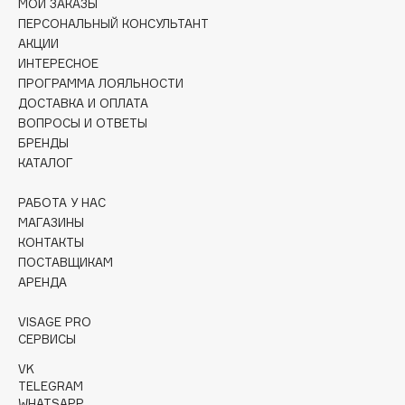
МОИ ЗАКАЗЫ
Collagenina
ПЕРСОНАЛЬНЫЙ КОНСУЛЬТАНТ
Consly
АКЦИИ
Corimo
ИНТЕРЕСНОЕ
ПРОГРАММА ЛОЯЛЬНОСТИ
CosRX
ДОСТАВКА И ОПЛАТА
Cottolina
ВОПРОСЫ И ОТВЕТЫ
Crescina
БРЕНДЫ
КАТАЛОГ
Cunzite
Curaprox
РАБОТА У НАС
МАГАЗИНЫ
КОНТАКТЫ
D
ПОСТАВЩИКАМ
АРЕНДА
d'Alba
DABO
VISAGE PRO
СЕРВИСЫ
DARLING*
VK
Darphin
TELEGRAM
Davines
WHATSAPP