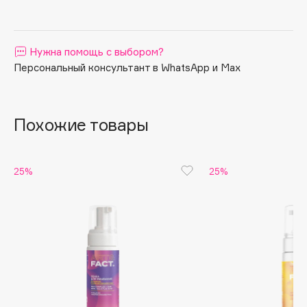
Apagard
Aravia Professional
Нужна помощь с выбором?
Arcadia
Персональный консультант в WhatsApp и Max
Archetype
Architect Demidoff
ARIVE MAKEUP
Похожие товары
Art&Fact
Art-Visage
Artdeco
25%
25%
Astra
Atelier Rebul
Augustinus Bader
Aveda
Avene