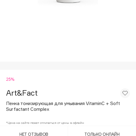
Подарки
Tom Ford
HFC
Для дома
Angiopharm
Техника
KIKO Milano
Estée Lauder
Clarins
0 - 9
25%
100BON
22|11
Art&Fact
Пенка тонизирующая для умывания VitaminC + Soft
A
Surfactant Complex
Acqua di Parma
*Цена на сайте может отличаться от цены в офлайн
Acque di Italia
НЕТ ОТЗЫВОВ
ТОЛЬКО ОНЛАЙН