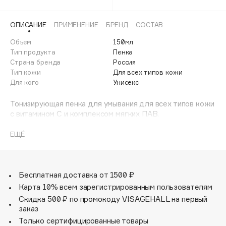
Adele for you
Финал лета
Advante
ЭКСКЛЮЗИВ
ОПИСАНИЕ
ПРИМЕНЕНИЕ
БРЕНД
СОСТАВ
1 АВГ - 31 АВГ
Aesop
Объем
150мл
Age Stop
Тип продукта
Пенка
ЭКСКЛЮЗИВ
Страна бренда
Россия
AHFA Cosmetics
Тип кожи
Для всех типов кожи
Ajmal
Для кого
Унисекс
Alix Avien
Тонизирующая пенка для умывания для всех типов кожи
Allies of Skin
с витамином С и комплексом мягких ПАВ.
AMAN
Комплекс мягких ПАВ очищает кожу от пыли, пота,
ЕЩЁ
Amina Daudova Brushes
себума и других загрязнений из окружающей среды, не
Amouage
пересушивая ее. Витамин С придает пенке
тонизирующий и осветляющий эффект, укрепляет
Amuleto Di Casa
сосуды, выравнивает тон кожи.
Бесплатная доставка от 1500 ₽
Angiopharm
ЭКСКЛЮЗИВ
Карта 10% всем зарегистрированным пользователям
Annbeauty
Скидка 500 ₽ по промокоду VISAGEHALL на первый
заказ
Anua
Только сертифицированные товары
Apadent