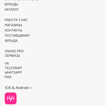
БРЕНДЫ
Cadence
КАТАЛОГ
Capelli Dorati
РАБОТА У НАС
Carbon Theory
МАГАЗИНЫ
Carmex
КОНТАКТЫ
Carolina Herrera
ПОСТАВЩИКАМ
АРЕНДА
Catrice
Celimax
VISAGE PRO
Cettua
СЕРВИСЫ
Chupa Chups
VK
TELEGRAM
Clarette
WHATSAPP
Clarins
MAX
Clarins Precious
НОВИНКА
IOS & Android >
Clinique
Clive Christian
Club De Nuit