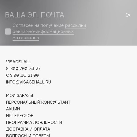
Biomed
Biorepair
ВАША ЭЛ. ПОЧТА
Blanx
Согласен на получение
рассылки
Blistex
рекламно-информационных
BLOME
материалов
Boadicea The Victorious
Bobbi Brown
BOOMSHOP
VISAGEHALL
8-800-700-33-37
BORK
C 9:00 ДО 21:00
Brunello Cucinelli
INFO@VISAGEHALL.RU
Bvlgari
МОИ ЗАКАЗЫ
by TERRY
ПЕРСОНАЛЬНЫЙ КОНСУЛЬТАНТ
BY WISHTREND
АКЦИИ
Byredo
ИНТЕРЕСНОЕ
ПРОГРАММА ЛОЯЛЬНОСТИ
ДОСТАВКА И ОПЛАТА
C
ВОПРОСЫ И ОТВЕТЫ