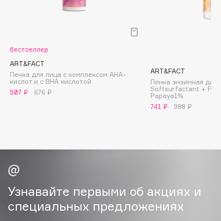
B
Babor
Baffy
бестселлер
Balmain Hair Couture
ЭКСКЛЮЗИВ
ART&FACT
Banderas
ART&FACT
Пенка для лица с комплексом AHA-
кислот и с BHA кислотой
Пенка энзимная для
Basicare
Softsurfactant + Pin
507 ₽
676 ₽
Papaya1%
Batiste
741 ₽
988 ₽
Beauty Bomb
Beauty Pati
Beautyblades
НОВИНКА
beautyblender
Bebble
Beverly Hills Polo Club
Узнавайте первыми об акциях и
Biodance
специальных предложениях
Bioderma