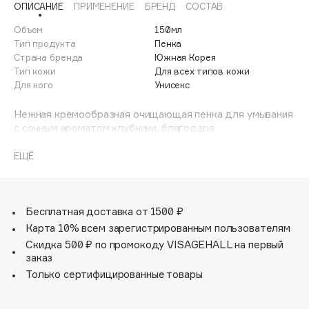
ОПИСАНИЕ
ПРИМЕНЕНИЕ
БРЕНД
СОСТАВ
Adele for you
Финал лета
Advante
Объем
150мл
ЭКСКЛЮЗИВ
Тип продукта
Пенка
1 АВГ - 31 АВГ
Aesop
Страна бренда
Южная Корея
Age Stop
Тип кожи
Для всех типов кожи
ЭКСКЛЮЗИВ
Для кого
Унисекс
AHFA Cosmetics
Ajmal
Нежная кремообразная очищающая пенка для умывания
с сочным ароматом клубники, благодаря
Alix Avien
инновационному сочетанию очищающих и ухаживающих
Allies of Skin
компонентов тщательно и эффективно удаляет все
ЕЩЁ
AMAN
загрязнения, остатки макияжа, освежает и выравнивает
цвет лица, тонизирует и увлажняет.
Amina Daudova Brushes
Формула пенки содержит экстракт клубники, богатый
Amouage
антиоксидантами и витаминами, который устраняет
Бесплатная доставка от 1500 ₽
тусклость, снимает усталость и заряжает клетки
Amuleto Di Casa
Карта 10% всем зарегистрированным пользователям
энергией.
Скидка 500 ₽ по промокоду VISAGEHALL на первый
Angiopharm
ЭКСКЛЮЗИВ
Идеально подходит для тусклой и уставшей кожи.
заказ
Annbeauty
Только сертифицированные товары
Anua
Apadent