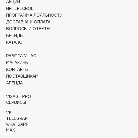
АКЦИИ
Collagenina
ИНТЕРЕСНОЕ
Consly
ПРОГРАММА ЛОЯЛЬНОСТИ
Corimo
ДОСТАВКА И ОПЛАТА
ВОПРОСЫ И ОТВЕТЫ
CosRX
БРЕНДЫ
Cottolina
КАТАЛОГ
Crescina
Cunzite
РАБОТА У НАС
МАГАЗИНЫ
Curaprox
КОНТАКТЫ
ПОСТАВЩИКАМ
АРЕНДА
D
VISAGE PRO
d'Alba
СЕРВИСЫ
DABO
VK
DARLING*
TELEGRAM
WHATSAPP
Darphin
MAX
Davines