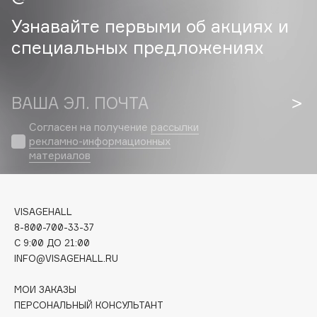
Узнавайте первыми об акциях и
Cadence
специальных предложениях
Capelli Dorati
Carbon Theory
Carmex
ВАША ЭЛ. ПОЧТА
Carolina Herrera
Catrice
Согласен на получение
рассылки
рекламно-информационных
Celimax
материалов
Cettua
Chupa Chups
Clarette
VISAGEHALL
Clarins
8-800-700-33-37
C 9:00 ДО 21:00
Clarins Precious
INFO@VISAGEHALL.RU
Clinique
Clive Christian
МОИ ЗАКАЗЫ
Club De Nuit
ПЕРСОНАЛЬНЫЙ КОНСУЛЬТАНТ