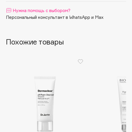
Apagard
Нужна помощь с выбором?
Aravia Professional
Персональный консультант в WhatsApp и Max
Arcadia
Archetype
Похожие товары
Architect Demidoff
ARIVE MAKEUP
Art&Fact
Art-Visage
Artdeco
Astra
Atelier Rebul
Augustinus Bader
Aveda
Avene