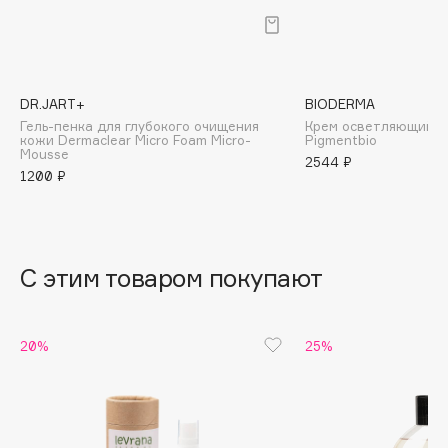
B
Babor
Baffy
DR.JART+
BIODERMA
Balmain Hair Couture
ЭКСКЛЮЗИВ
Гель-пенка для глубокого очищения
Крем осветляющий 
кожи Dermaclear Micro Foam Micro-
Pigmentbio
Banderas
Mousse
2544 ₽
Basicare
1200 ₽
Batiste
Beauty Bomb
Beauty Pati
С этим товаром покупают
Beautyblades
НОВИНКА
beautyblender
Bebble
20%
25%
Beverly Hills Polo Club
Biodance
Bioderma