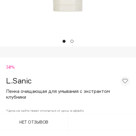
Подарки
Tom Ford
HFC
Для дома
Angiopharm
Техника
KIKO Milano
Estée Lauder
Clarins
0 - 9
30%
L.Sanic
100BON
22|11
Пенка очищающая для умывания с экстрактом
клубники
A
*Цена на сайте может отличаться от цены в офлайн
НЕТ ОТЗЫВОВ
Acqua di Parma
Acque di Italia