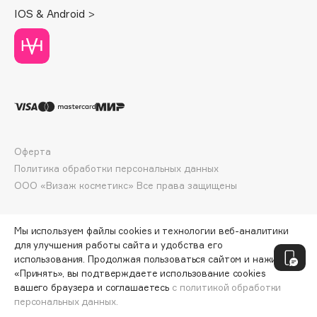
Deonica
IOS & Android >
Dessange
Dior
Divage
Dolce & Gabbana
Dolomit
Dorco
DP Daily Perfection
Оферта
Dr. Vranjes Firenze
Политика обработки персональных данных
ООО «Визаж косметикс» Все права защищены
Dr.Althea
Dr.Ceuracle
Dr.Jart+
Мы используем файлы cookies и технологии веб-аналитики
для улучшения работы сайта и удобства его
DSD de Luxe
использования. Продолжая пользоваться сайтом и нажимая
Dyson
«Принять», вы подтверждаете использование cookies
вашего браузера и соглашаетесь
с политикой обработки
персональных данных.
СООБЩИТЬ О ПОСТУПЛЕНИИ
620 ₽