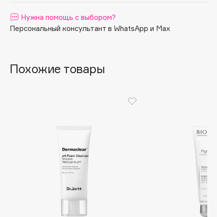
Apagard
Нужна помощь с выбором?
Aravia Professional
Персональный консультант в WhatsApp и Max
Arcadia
Archetype
Похожие товары
Architect Demidoff
ARIVE MAKEUP
Art&Fact
Art-Visage
Artdeco
Astra
Atelier Rebul
Augustinus Bader
Aveda
Avene