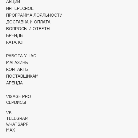
АКЦИИ
Collagenina
ИНТЕРЕСНОЕ
Consly
ПРОГРАММА ЛОЯЛЬНОСТИ
Corimo
ДОСТАВКА И ОПЛАТА
ВОПРОСЫ И ОТВЕТЫ
CosRX
БРЕНДЫ
Cottolina
КАТАЛОГ
Crescina
Cunzite
РАБОТА У НАС
МАГАЗИНЫ
Curaprox
КОНТАКТЫ
ПОСТАВЩИКАМ
АРЕНДА
D
VISAGE PRO
d'Alba
СЕРВИСЫ
DABO
VK
DARLING*
TELEGRAM
WHATSAPP
Darphin
MAX
Davines