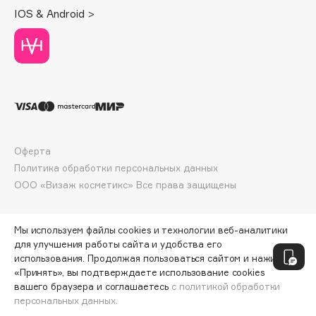
Deonica
IOS & Android >
Dessange
Dior
Divage
Dolce & Gabbana
Dolomit
Dorco
DP Daily Perfection
Оферта
Dr. Vranjes Firenze
Политика обработки персональных данных
ООО «Визаж косметикс» Все права защищены
Dr.Althea
Dr.Ceuracle
Dr.Jart+
Мы используем файлы cookies и технологии веб-аналитики
для улучшения работы сайта и удобства его
DSD de Luxe
использования. Продолжая пользоваться сайтом и нажимая
Dyson
«Принять», вы подтверждаете использование cookies
вашего браузера и соглашаетесь
с политикой обработки
персональных данных.
СООБЩИТЬ О ПОСТУПЛЕНИИ
620 ₽