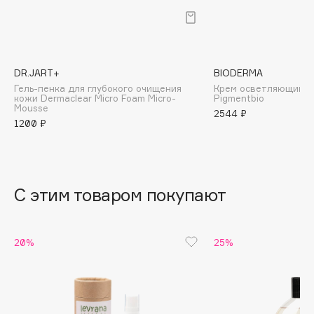
B
Babor
Baffy
DR.JART+
BIODERMA
Balmain Hair Couture
ЭКСКЛЮЗИВ
Гель-пенка для глубокого очищения
Крем осветляющий 
кожи Dermaclear Micro Foam Micro-
Pigmentbio
Banderas
Mousse
2544 ₽
Basicare
1200 ₽
Batiste
Beauty Bomb
Beauty Pati
С этим товаром покупают
Beautyblades
НОВИНКА
beautyblender
Bebble
20%
25%
Beverly Hills Polo Club
Biodance
Bioderma