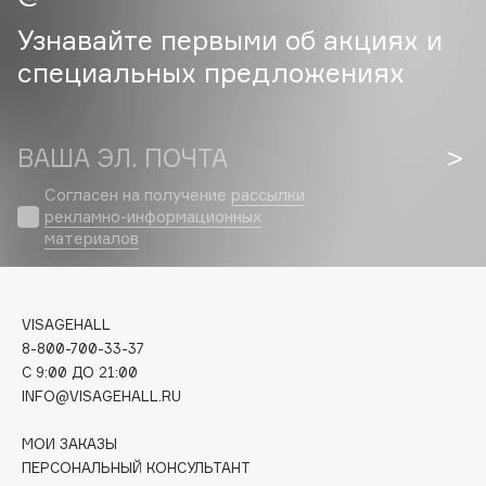
Узнавайте первыми об акциях и
Cadence
специальных предложениях
Capelli Dorati
Carbon Theory
Carmex
ВАША ЭЛ. ПОЧТА
Carolina Herrera
Catrice
Согласен на получение
рассылки
рекламно-информационных
Celimax
материалов
Cettua
Chupa Chups
Clarette
VISAGEHALL
Clarins
8-800-700-33-37
C 9:00 ДО 21:00
Clarins Precious
INFO@VISAGEHALL.RU
Clinique
Clive Christian
МОИ ЗАКАЗЫ
Club De Nuit
ПЕРСОНАЛЬНЫЙ КОНСУЛЬТАНТ