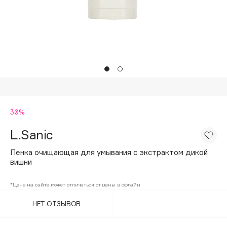
Подарки
Tom Ford
HFC
Для дома
Angiopharm
Техника
KIKO Milano
Estée Lauder
Clarins
0 - 9
30%
L.Sanic
100BON
22|11
Пенка очищающая для умывания с экстрактом дикой
вишни
A
*Цена на сайте может отличаться от цены в офлайн
НЕТ ОТЗЫВОВ
Acqua di Parma
Acque di Italia