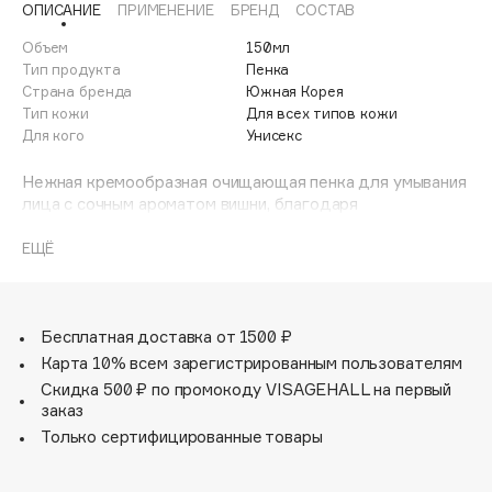
ОПИСАНИЕ
ПРИМЕНЕНИЕ
БРЕНД
СОСТАВ
Adele for you
Финал лета
Advante
Объем
150мл
ЭКСКЛЮЗИВ
Тип продукта
Пенка
1 АВГ - 31 АВГ
Aesop
Страна бренда
Южная Корея
Age Stop
Тип кожи
Для всех типов кожи
ЭКСКЛЮЗИВ
Для кого
Унисекс
AHFA Cosmetics
Ajmal
Нежная кремообразная очищающая пенка для умывания
лица с сочным ароматом вишни, благодаря
Alix Avien
инновационному сочетанию очищающих и ухаживающих
Allies of Skin
компонентов тщательно и эффективно удаляет все
ЕЩЁ
AMAN
загрязнения, остатки макияжа, глубоко увлажняет и
успокаивает, а также обеспечивает ощущение
Amina Daudova Brushes
комфорта и возвращает коже здоровое сияние.
Amouage
Формула пенки содержит экстракт дикой вишни,
Бесплатная доставка от 1500 ₽
который нейтрализует вредное воздействие
Amuleto Di Casa
Карта 10% всем зарегистрированным пользователям
свободных радикалов, тонизирует, избавляет лицо от
Скидка 500 ₽ по промокоду VISAGEHALL на первый
Angiopharm
ЭКСКЛЮЗИВ
следов усталости.
заказ
Идеально подходит для всех типов кожи, включая
Annbeauty
Только сертифицированные товары
чувствительную.
Anua
Apadent