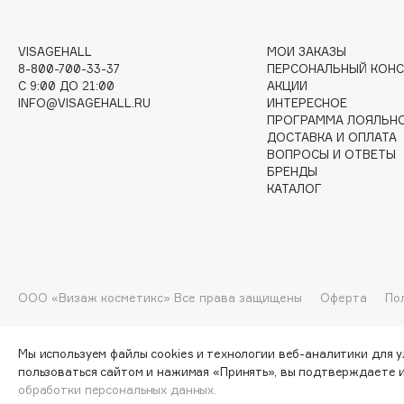
G
VISAGEHALL
МОИ ЗАКАЗЫ
Garnier
Giardino Magico
8-800-700-33-37
ПЕРСОНАЛЬНЫЙ КОНС
C 9:00 ДО 21:00
АКЦИИ
Gecko
Gillette
INFO@VISAGEHALL.RU
ИНТЕРЕСНОЕ
Geltek
Givenchy
ПРОГРАММА ЛОЯЛЬН
ДОСТАВКА И ОПЛАТА
Genosys
Global Keratin
ЭКСКЛЮЗИВ
ВОПРОСЫ И ОТВЕТЫ
Global White
Geomar
БРЕНДЫ
КАТАЛОГ
H
ООО «Визаж косметикс» Все права защищены
Оферта
По
Hadat Cosmetics
HELIBEAUTY
Hamis
Hempz
Hapica
HFC
Мы используем файлы cookies и технологии веб-аналитики для 
пользоваться сайтом и нажимая «Принять», вы подтверждаете 
обработки персональных данных.