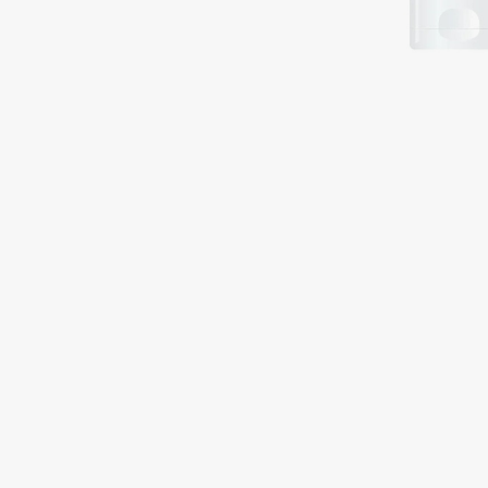
Подарки
0 - 9
Для дома
100BON
22|11
Техника
A
Acqua di Parma
Amina Daudova Brushes
Acque di Italia
Amouage
Adele for you
Amuleto Di Casa
Advante
Angiopharm
ЭКСКЛЮЗИВ
ЭКСКЛЮЗИВ
Aesop
Annbeauty
Age Stop
Anua
ЭКСКЛЮЗИВ
Apadent
AHFA Cosmetics
Apagard
Ajmal