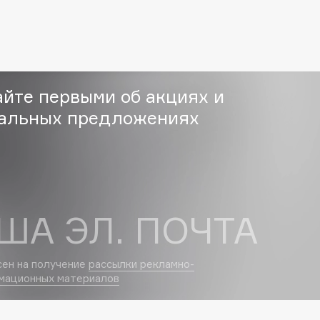
Etude organix
Eva Mosaic
Ex Nihilo
EXOARI L
айте первыми об акциях и
альных предложениях
Fragrance Du Bois
Frederic Malle
ША ЭЛ. ПОЧТА
Frudia
Funny Organix
сен на получение
рассылки рекламно-
мационных материалов