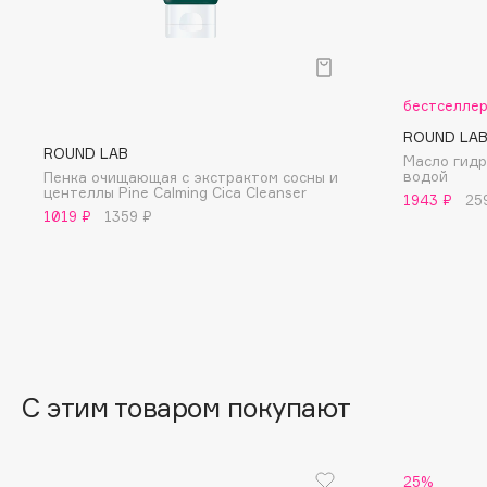
BLOME
бестселле
C
ROUND LA
ROUND LAB
Масло гидр
Cadence
Chupa Chups
водой
Пенка очищающая с экстрактом сосны и
центеллы Pine Calming Cica Cleanser
Capelli Dorati
Clarette
1943 ₽
25
1019 ₽
1359 ₽
Carbon Theory
Clarins
Carmex
Clarins Precious
НОВИНКА
Carolina Herrera
Clinique
Catrice
Clive Christian
Celimax
Club De Nuit
Cettua
Collagenina
С этим товаром покупают
25%