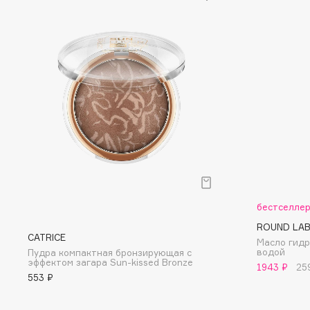
D
d'Alba
Dior
DABO
Divage
DARLING*
Dolce & Gabbana
Darphin
Dolomit
Davines
Dorco
Deonica
DP Daily Perfection
Dessange
Dr. Vranjes Firenze
бестселле
E
ROUND LA
CATRICE
Масло гидр
Eat My
Ella Bartsueva Brushes
водой
Пудра компактная бронзирующая с
эффектом загара Sun-kissed Bronze
1943 ₽
25
Ecolatier
EMBRACE Haircare
553 ₽
Ecotools
Emmanuelle Jane
EGIA
Enough