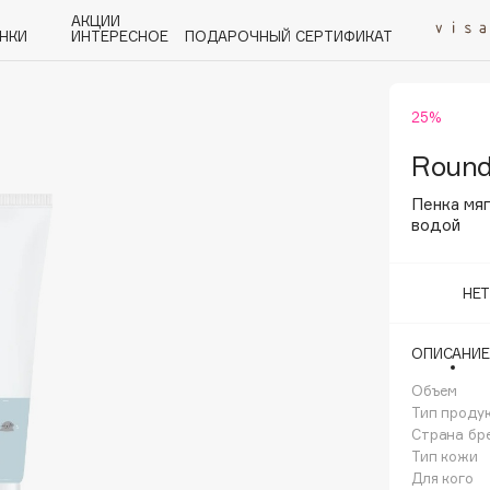
АКЦИИ
НКИ
ИНТЕРЕСНОЕ
ПОДАРОЧНЫЙ СЕРТИФИКАТ
25%
P
Q
R
S
T
U
V
W
Y
Z
А - Я
Round
Пенка мяг
водой
НЕ
Angiopharm
KIKO Milano
ОПИСАНИЕ
Estée Lauder
Объем
Clarins
Тип проду
Страна бр
Тип кожи
Для кого