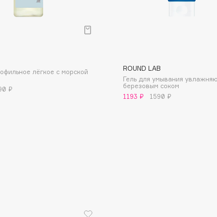
поддержи
гиперчувс
раздражен
р
B
ROUND LAB
офильное лёгкое с морской
Consly
Гель для умывания увлажня
березовым соком
Corimo
90 ₽
1193 ₽
1590 ₽
CosRX
Cottolina
Crescina
Cunzite
Curaprox