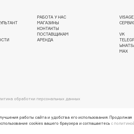
РАБОТА У НАС
VISAG
Gourmandise
УЛЬТАНТ
МАГАЗИНЫ
СЕРВИ
КОНТАКТЫ
Grace Day
ПОСТАВЩИКАМ
VK
Guerlain
ОСТИ
АРЕНДА
TELEG
WHATS
Guess
MAX
литика обработки персональных данных
Holika Holika
Holly Polly
Holy Land
улучшения работы сайта и удобства его использования. Продолжая
использование cookies вашего браузера и соглашаетесь
с политико