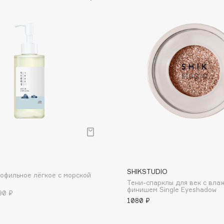
Dr.Althea
Dr.Ceuracle
Dr.Jart+
DSD de Luxe
Dyson
р
B
SHIKSTUDIO
офильное лёгкое с морской
Estrâde
Тени-спарклы для век с вл
финишем Single Eyeshadow
90 ₽
Estée Lauder
1080 ₽
Etat Pur
Etude House