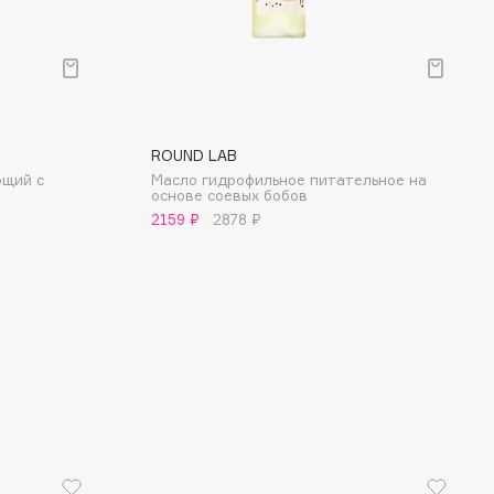
вают здоровый микробиом, избавляют от
твительности, чувства стянутости, покраснений,
ий и зуда, облегчают течение акне.
ROUND LAB
ющий с
Масло гидрофильное питательное на
основе соевых бобов
2159 ₽
2878 ₽