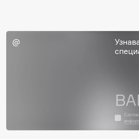
Eigshow
EpilProfi
Elemis
Erborian
Elian Russia
Essence
Elie Saab
Essential Parfums Paris
Узнав
специ
F
FANE
Flipper
Farmstay
FLOEMA
ВА
Felce Azzurra
Floraïku
Fillerina
Forlle'd
ЭКСКЛЮЗИВ
Согла
Fiona Franchimon
инфор