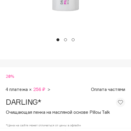
Подарки
Tom Ford
HFC
Для дома
Angiopharm
Техника
KIKO Milano
Estée Lauder
Clarins
0 - 9
20%
100BON
22|11
4 платежа ×
256 ₽
>
Оплата частями
DARLING*
A
Очищающая пенка на масляной основе Pillow Talk
Acqua di Parma
*Цена на сайте может отличаться от цены в офлайн
Acque di Italia