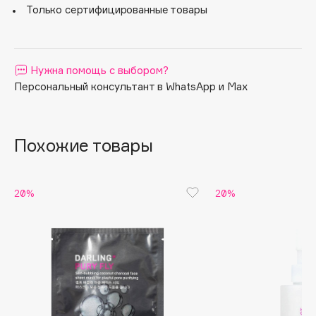
подтягивая кожу.
Только сертифицированные товары
Apagard
Aravia Professional
Arcadia
Нужна помощь с выбором?
Archetype
Персональный консультант в WhatsApp и Max
Architect Demidoff
ARIVE MAKEUP
Art&Fact
Похожие товары
Art-Visage
Artdeco
20%
20%
Astra
Atelier Rebul
Augustinus Bader
Aveda
Avene