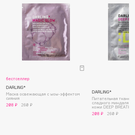
Biomed
Biorepair
Blanx
Blistex
BLOME
Boadicea The Victorious
Bobbi Brown
BOOMSHOP
BORK
Brunello Cucinelli
бестселлер
Bvlgari
DARLING*
DARLING*
Маска освежающая с wow-эффектом
by TERRY
cияния
Питательная тканева
сладкого миндаля дл
BY WISHTREND
208 ₽
260 ₽
кожи DEEP BREATH
Byredo
208 ₽
260 ₽
C