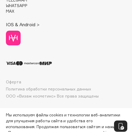
Deonica
WHATSAPP
MAX
Dessange
Dior
IOS & Android >
Divage
Dolce & Gabbana
Dolomit
Dorco
DP Daily Perfection
Dr. Vranjes Firenze
Dr.Althea
Оферта
Dr.Ceuracle
Политика обработки персональных данных
Dr.Jart+
ООО «Визаж косметикс» Все права защищены
DSD de Luxe
Dyson
Мы используем файлы cookies и технологии веб-аналитики
для улучшения работы сайта и удобства его
использования. Продолжая пользоваться сайтом и нажимая