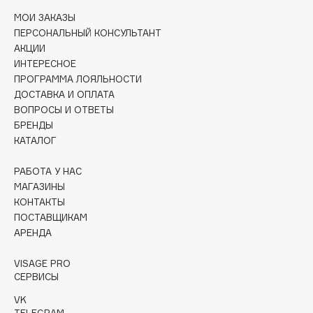
Collagenina
МОИ ЗАКАЗЫ
Consly
ПЕРСОНАЛЬНЫЙ КОНСУЛЬТАНТ
Corimo
АКЦИИ
ИНТЕРЕСНОЕ
CosRX
ПРОГРАММА ЛОЯЛЬНОСТИ
Cottolina
ДОСТАВКА И ОПЛАТА
Crescina
ВОПРОСЫ И ОТВЕТЫ
БРЕНДЫ
Cunzite
КАТАЛОГ
Curaprox
РАБОТА У НАС
МАГАЗИНЫ
D
КОНТАКТЫ
ПОСТАВЩИКАМ
d'Alba
АРЕНДА
DABO
VISAGE PRO
DARLING*
СЕРВИСЫ
Darphin
VK
Davines
TELEGRAM