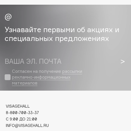
Cadence
Capelli Dorati
Узнавайте первыми об акциях и
Carbon Theory
Carmex
специальных предложениях
Carolina Herrera
Catrice
ВАША ЭЛ. ПОЧТА
Celimax
Cettua
Согласен на получение
рассылки
Chupa Chups
рекламно-информационных
материалов
Clarette
Clarins
Clarins Precious
НОВИНКА
VISAGEHALL
Clinique
8-800-700-33-37
Clive Christian
C 9:00 ДО 21:00
INFO@VISAGEHALL.RU
Club De Nuit