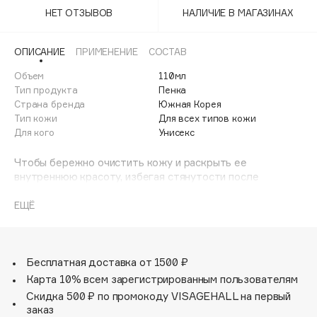
Adele for you
НЕТ ОТЗЫВОВ
НАЛИЧИЕ В МАГАЗИНАХ
Финал лета
Advante
ЭКСКЛЮЗИВ
1 АВГ - 31 АВГ
Aesop
ОПИСАНИЕ
ПРИМЕНЕНИЕ
СОСТАВ
Age Stop
Объем
ЭКСКЛЮЗИВ
110мл
Тип продукта
Пенка
AHFA Cosmetics
Страна бренда
Южная Корея
Ajmal
Тип кожи
Для всех типов кожи
Для кого
Унисекс
Alix Avien
Allies of Skin
Чтобы бережно очистить кожу и раскрыть ее
AMAN
внутреннюю красоту, избегая стянутости после
умывания. Всего несколько нажатий, и это очищающее
Amina Daudova Brushes
средство на масляной основе превращается в облачную
ЕЩЁ
Amouage
пену, содержащую аминокислоты из кокосового масла.
Amuleto Di Casa
В его состав входит Комплекс из 6 Цветочных Трав,
состоящий из Бурачника, Василька, Лаванды, Ромашки,
Angiopharm
ЭКСКЛЮЗИВ
Мускатного Шалфея и Гиацинта. Этот запатентованный
Бесплатная доставка от 1500 ₽
Annbeauty
цветочный коктейль увлажняет и успокаивает кожу,
Карта 10% всем зарегистрированным пользователям
замедляя признаки старения. Экстракт Цветков Розы
Anua
Скидка 500 ₽ по промокоду VISAGEHALL на первый
Центифолии действует как тоник, сужая поры и
заказ
Apadent