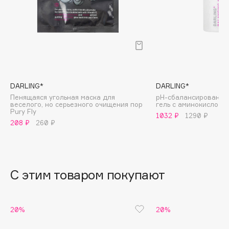
B
Babor
Baffy
Balmain Hair Couture
ЭКСКЛЮЗИВ
Banderas
DARLING*
DARLING*
Basicare
Пенящаяся угольная маска для
pH-сбалансированн
Batiste
веселого, но серьезного очищения пор
гель с аминокислотам
Pury Fly
Beauty Bomb
1032 ₽
1290 ₽
208 ₽
260 ₽
Beauty Pati
Beautyblades
НОВИНКА
beautyblender
С этим товаром покупают
Bebble
Beverly Hills Polo Club
Biodance
20%
20%
Bioderma