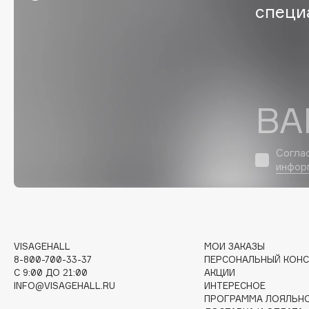
специ
G
Garnier
Giardino Magico
Gecko
Gillette
Geltek
Givenchy
ВА
Genosys
Global Keratin
ЭКСКЛЮЗИВ
Global White
Geomar
Согла
инфор
H
Hadat Cosmetics
HELIBEAUTY
VISAGEHALL
МОИ ЗАКАЗЫ
Hamis
Hempz
8-800-700-33-37
ПЕРСОНАЛЬНЫЙ КОНС
Hapica
HFC
C 9:00 ДО 21:00
АКЦИИ
INFO@VISAGEHALL.RU
ИНТЕРЕСНОЕ
ПРОГРАММА ЛОЯЛЬН