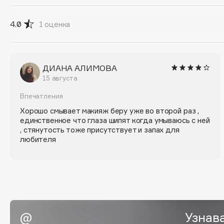
Eigshow
EpilProfi
4.0
1
оценка
Elemis
Erborian
Elian Russia
Essence
Elie Saab
Essential Parfums Paris
ДИАНА АЛИМОВА
15 августа
Впечатления
F
Хорошо смывает макияж беру уже во второй раз ,
единственное что глаза шипят когда умываюсь с ней
, стянутость тоже присутствует и запах для
FANE
Flipper
любителя
Farmstay
FLOEMA
Felce Azzurra
Floraïku
Fillerina
Forlle'd
ЭКСКЛЮЗИВ
Fiona Franchimon
Узнав