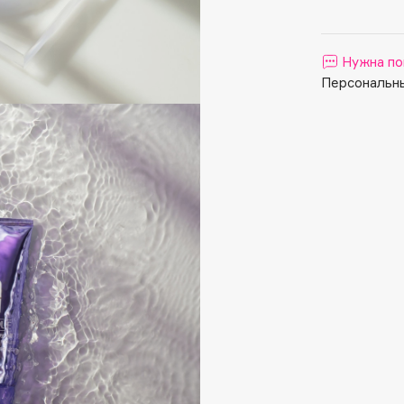
Aveda
Avene
Нужна по
Персональны
Boadicea The Victorious
Bobbi Brown
BOOMSHOP
BORK
Brunello Cucinelli
Bvlgari
by TERRY
BY WISHTREND
Byredo