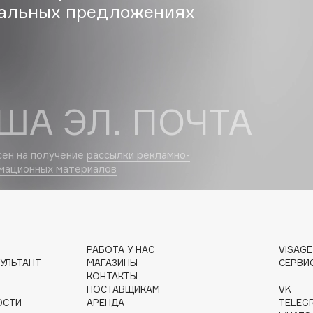
альных предложениях
Gourmandise
Grace Day
Guerlain
ША ЭЛ. ПОЧТА
Guess
сен на получение
рассылки рекламно-
мационных материалов
Holika Holika
РАБОТА У НАС
VISAG
Holly Polly
УЛЬТАНТ
МАГАЗИНЫ
СЕРВИ
Holy Land
КОНТАКТЫ
ПОСТАВЩИКАМ
VK
ОСТИ
АРЕНДА
TELEG