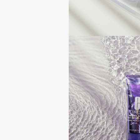
Aravia Professional
Alix Avien
Arcadia
Allies of Skin
Archetype
AMAN
B
Babor
beautyblender
Baffy
Bebble
Balmain Hair Couture
Beverly Hills Polo Club
ЭКСКЛЮЗИВ
Biodance
Banderas
Bioderma
Basicare
Biomed
Batiste
Biorepair
Beauty Bomb
Blanx
Beauty Pati
Blistex
Beautyblades
НОВИНКА