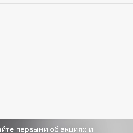
Etude organix
Eva Mosaic
Ex Nihilo
EXOARI L
Fragrance Du Bois
Frederic Malle
Frudia
Funny Organix
айте первыми об акциях и