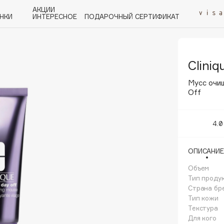
АКЦИИ
НКИ
ИНТЕРЕСНОЕ
ПОДАРОЧНЫЙ СЕРТИФИКАТ
Cliniq
P
Q
R
S
T
U
V
W
Y
Z
А - Я
Мусс очи
Off
4.0
Angiopharm
ОПИСАНИЕ
KIKO Milano
Объем
Estée Lauder
Тип проду
Clarins
Страна бр
Тип кожи
Текстура
Для кого