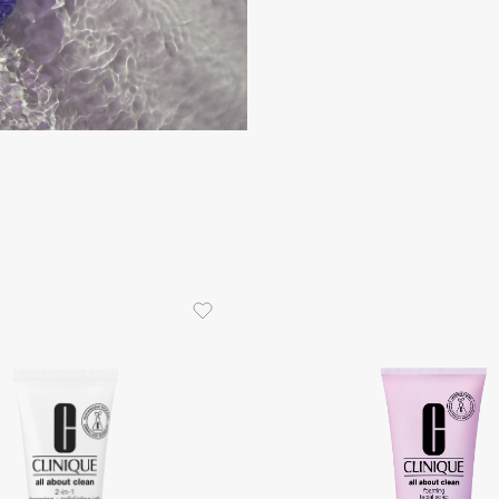
Consly
Corimo
CosRX
Cottolina
Crescina
Cunzite
Curaprox