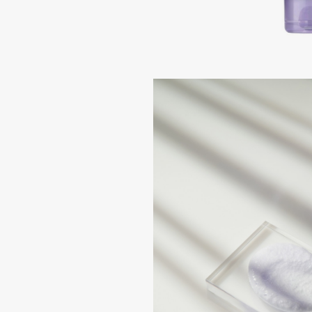
Подарки
0 - 9
Для дома
100BON
22|11
Техника
A
Acqua di Parma
Amina Daudova Brushes
Acque di Italia
Amouage
Adele for you
Amuleto Di Casa
Advante
Angiopharm
ЭКСКЛЮЗИВ
ЭКСКЛЮЗИВ
Aesop
Annbeauty
Age Stop
Anua
ЭКСКЛЮЗИВ
Apadent
AHFA Cosmetics
Apagard
Ajmal