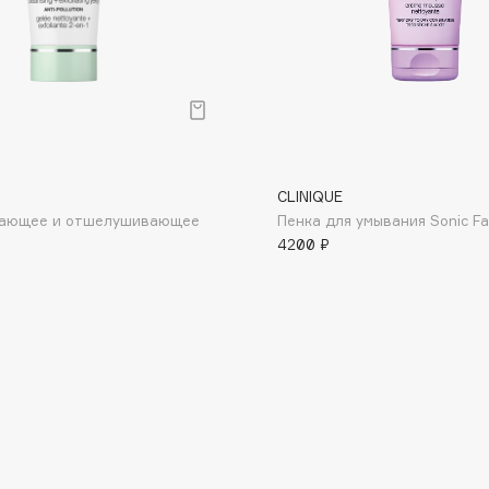
Dr.Althea
Dr.Ceuracle
Dr.Jart+
DSD de Luxe
Dyson
CLINIQUE
ающее и отшелушивающее
Пенка для умывания Sonic Fa
4200 ₽
Estrâde
Estée Lauder
Etat Pur
Etude House