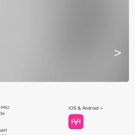
E PRO
IOS & Android >
СЫ
RAM