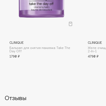
D
d'Alba
Dior
DABO
Divage
DARLING*
Dolce & Gabbana
Darphin
Dolomit
Davines
Dorco
CLINIQUE
CLINIQUE
Deonica
DP Daily Perfection
Бальзам для снятия макияжа Take The
Желе очищ
Day Off
2-In-1
Dessange
Dr. Vranjes Firenze
1790 ₽
4790 ₽
E
Eat My
Ella Bartsueva Brushes
Ecolatier
EMBRACE Haircare
Отзывы
Ecotools
Emmanuelle Jane
EGIA
Enough