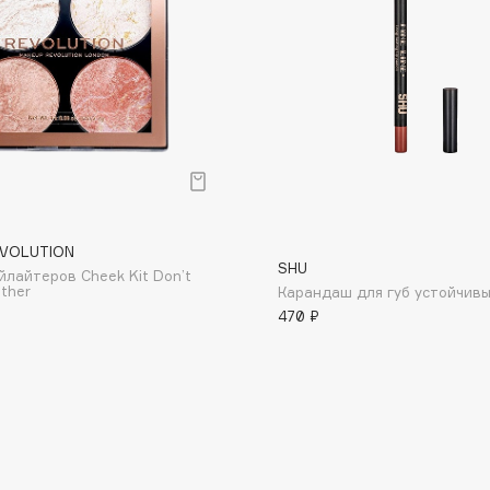
Dr.Althea
Dr.Ceuracle
Dr.Jart+
DSD de Luxe
Dyson
р
VOLUTION
SHU
йлайтеров Cheek Kit Don’t
ther
Карандаш для губ устойчивый
470 ₽
Estée Lauder
Etat Pur
Etude House
Etude organix