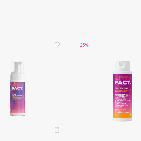
Aveda
Avene
25%
Boadicea The Victorious
Bobbi Brown
BOOMSHOP
BORK
Brunello Cucinelli
Bvlgari
by TERRY
BY WISHTREND
Byredo
р