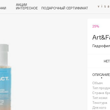
АКЦИИ
НКИ
ИНТЕРЕСНОЕ
ПОДАРОЧНЫЙ СЕРТИФИКАТ
25%
P
Q
R
S
T
U
V
W
Y
Z
А - Я
Art&F
Гидрофил
НЕ
Angiopharm
ОПИСАНИЕ
KIKO Milano
Объем
Estée Lauder
Тип проду
Clarins
Страна бр
Тип кожи
Текстура
Для кого