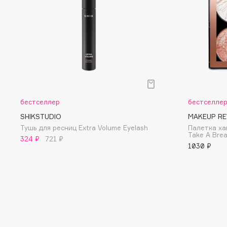
D
d'Alba
Dior
DABO
Divage
DARLING*
Dolce & Gabbana
Darphin
Dolomit
Davines
Dorco
Deonica
DP Daily Perfection
бестселлер
бестселле
Dessange
Dr. Vranjes Firenze
SHIKSTUDIO
MAKEUP RE
Тушь для ресниц Extra Volume Eyelash
Палетка ха
Take A Brea
324 ₽
721 ₽
1030 ₽
E
Eat My
Ella Bartsueva Brushes
Ecolatier
EMBRACE Haircare
Ecotools
Emmanuelle Jane
EGG
Enough