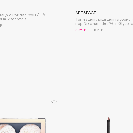
ART&FACT
лица с комплексом AHA-
 BHA кислотой
Тоник для лица для глубоко
пор Niacinamide 2% + Glycoli
 ₽
825 ₽
1100 ₽
Consly
Corimo
CosRX
Cottolina
Crescina
Cunzite
Curaprox