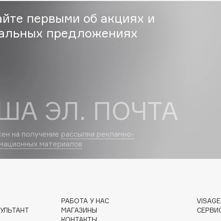
Eva Mosaic
айте первыми об акциях и
Ex Nihilo
альных предложениях
EXOARI L
ША ЭЛ. ПОЧТА
сен на получение
рассылки рекламно-
Fragrance Du Bois
мационных материалов
Frederic Malle
Frudia
Funny Organix
РАБОТА У НАС
VISAG
УЛЬТАНТ
МАГАЗИНЫ
СЕРВИ
КОНТАКТЫ