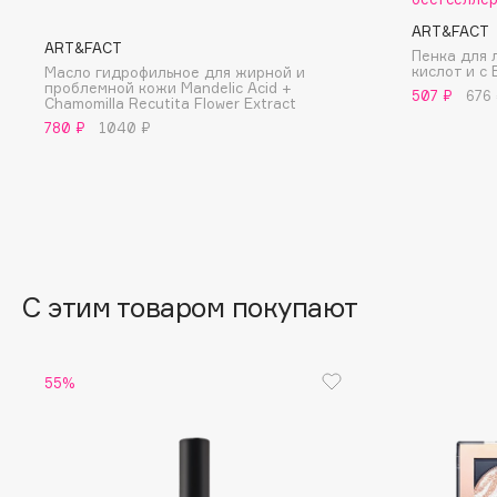
BLOME
ART&FACT
ART&FACT
Пенка для 
кислот и с
Масло гидрофильное для жирной и
проблемной кожи Mandelic Acid +
507 ₽
676
Chamomilla Recutita Flower Extract
C
780 ₽
1040 ₽
Cadence
Chupa Chups
Capelli Dorati
Clarette
Carbon Theory
Clarins
Carmex
Clarins Precious
НОВИНКА
Carolina Herrera
С этим товаром покупают
Clinique
Catrice
Clive Christian
Celimax
Club De Nuit
55%
Cettua
Collagenina