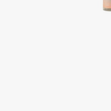
Подарки
0 - 9
Для дома
100BON
22|11
Техника
A
Acqua di Parma
Amina Daudova Brushes
Acque di Italia
Amouage
Adele for you
Amuleto Di Casa
Advante
Angiopharm
ЭКСКЛЮЗИВ
ЭКСКЛЮЗИВ
Aesop
Annbeauty
Age Stop
Anua
ЭКСКЛЮЗИВ
Apadent
AHFA Cosmetics
Apagard
Ajmal