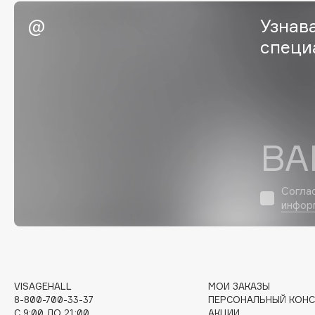
EGIA
EpilProfi
Узнав
Eigshow
Erborian
специ
Elemis
Essence
Elian Russia
Essential Parfums Paris
Elie Saab
Estrâde
ВА
F
Согла
FANE
Flipper
инфор
Farmstay
FLOEMA
Felce Azzurra
Floraïku
Fillerina
Forlle'd
ЭКСКЛЮЗИВ
Fiona Franchimon
VISAGEHALL
МОИ ЗАКАЗЫ
8-800-700-33-37
ПЕРСОНАЛЬНЫЙ КОНС
C 9:00 ДО 21:00
АКЦИИ