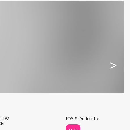
E PRO
IOS & Android >
СЫ