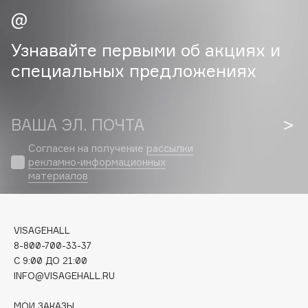
Cadence
Узнавайте первыми об акциях и
Capelli Dorati
Carbon Theory
специальных предложениях
Carmex
Carolina Herrera
ВАША ЭЛ. ПОЧТА
Catrice
Celimax
Согласен на получение
рассылки
Cettua
рекламно-информационных
материалов
Chupa Chups
Clarette
Clarins
VISAGEHALL
Clarins Precious
НОВИНКА
8-800-700-33-37
Clinique
C 9:00 ДО 21:00
INFO@VISAGEHALL.RU
Clive Christian
Club De Nuit
МОИ ЗАКАЗЫ