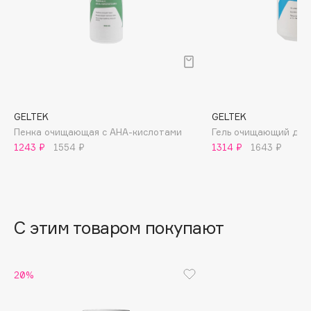
B
Babor
Baffy
Balmain Hair Couture
ЭКСКЛЮЗИВ
Banderas
GELTEK
GELTEK
Basicare
Пенка очищающая с AHA-кислотами
Гель очищающий для
Batiste
1243 ₽
1554 ₽
1314 ₽
1643 ₽
Beauty Bomb
Beauty Pati
Beautyblades
НОВИНКА
beautyblender
С этим товаром покупают
Bebble
Beverly Hills Polo Club
20%
Biodance
Bioderma