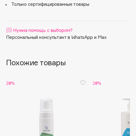
Только сертифицированные товары
Apagard
Aravia Professional
Arcadia
Нужна помощь с выбором?
Archetype
Персональный консультант в WhatsApp и Max
Architect Demidoff
ARIVE MAKEUP
Art&Fact
Похожие товары
Art-Visage
Artdeco
20%
20%
Astra
Atelier Rebul
Augustinus Bader
Aveda
Avene