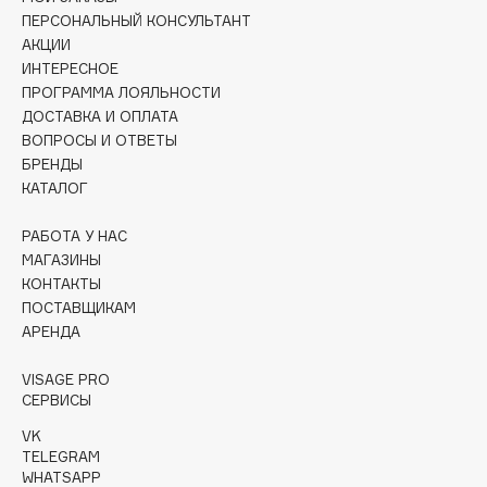
Collagenina
ПЕРСОНАЛЬНЫЙ КОНСУЛЬТАНТ
Consly
АКЦИИ
ИНТЕРЕСНОЕ
Corimo
ПРОГРАММА ЛОЯЛЬНОСТИ
CosRX
ДОСТАВКА И ОПЛАТА
Cottolina
ВОПРОСЫ И ОТВЕТЫ
БРЕНДЫ
Crescina
КАТАЛОГ
Cunzite
Curaprox
РАБОТА У НАС
МАГАЗИНЫ
КОНТАКТЫ
D
ПОСТАВЩИКАМ
АРЕНДА
d'Alba
VISAGE PRO
DABO
СЕРВИСЫ
DARLING*
VK
Darphin
TELEGRAM
Davines
WHATSAPP