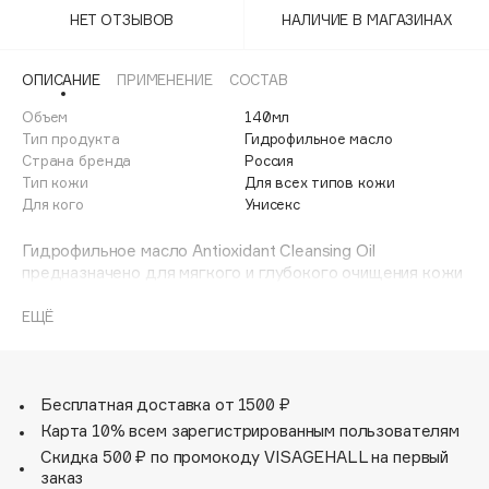
Adele for you
НЕТ ОТЗЫВОВ
НАЛИЧИЕ В МАГАЗИНАХ
Финал лета
Advante
ЭКСКЛЮЗИВ
1 АВГ - 31 АВГ
Aesop
ОПИСАНИЕ
ПРИМЕНЕНИЕ
СОСТАВ
Age Stop
Объем
ЭКСКЛЮЗИВ
140мл
Тип продукта
Гидрофильное масло
AHFA Cosmetics
Страна бренда
Россия
Ajmal
Тип кожи
Для всех типов кожи
Для кого
Унисекс
Alix Avien
Allies of Skin
Гидрофильное масло Antioxidant Cleansing Oil
AMAN
предназначено для мягкого и глубокого очищения кожи
любого типа, в том числе и чувствительной. Его можно
Amina Daudova Brushes
использовать как в домашнем, так и профессиональном
ЕЩЁ
Amouage
уходе.
Amuleto Di Casa
Средство необходимо хранить в сухом и прохладном
месте, куда не попадают солнечные лучи.
Angiopharm
ЭКСКЛЮЗИВ
Бесплатная доставка от 1500 ₽
Annbeauty
Карта 10% всем зарегистрированным пользователям
Anua
Скидка 500 ₽ по промокоду VISAGEHALL на первый
заказ
Apadent