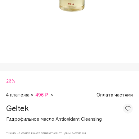
Подарки
Tom Ford
HFC
Для дома
Angiopharm
Техника
KIKO Milano
Estée Lauder
Clarins
0 - 9
20%
100BON
22|11
4 платежа ×
496 ₽
>
Оплата частями
Geltek
A
Гидрофильное масло Antioxidant Cleansing
Acqua di Parma
*Цена на сайте может отличаться от цены в офлайн
Acque di Italia