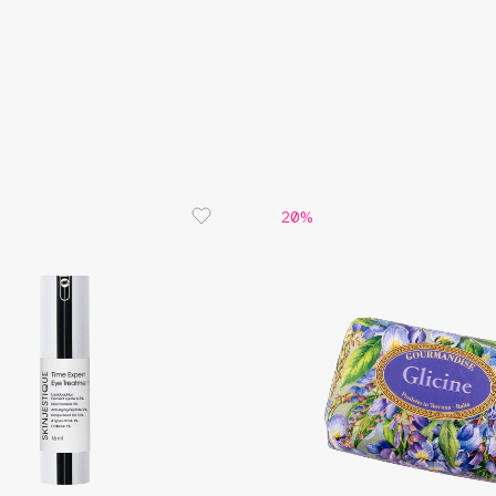
Eva Mosaic
Ex Nihilo
EXOARI L
20%
Fragrance Du Bois
Frederic Malle
Frudia
Funny Organix