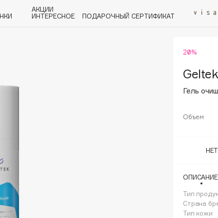
АКЦИИ
НКИ
ИНТЕРЕСНОЕ
ПОДАРОЧНЫЙ СЕРТИФИКАТ
20%
P
Q
R
S
T
U
V
W
Y
Z
А - Я
Geltek
Гель очи
Объем
Angiopharm
НЕ
KIKO Milano
Estée Lauder
ОПИСАНИЕ
Clarins
Тип проду
Страна бр
Тип кожи