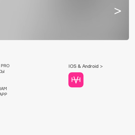
E PRO
IOS & Android >
СЫ
RAM
APP