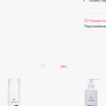
Только се
Aveda
Avene
Нужна по
Персональны
Boadicea The Victorious
Bobbi Brown
BOOMSHOP
20%
BORK
Brunello Cucinelli
Bvlgari
by TERRY
BY WISHTREND
Byredo