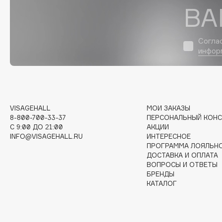
ВА
I
Согла
инфор
I Love My Hair
INGLOT
Iceberg
Initio
Icon Skin
Insight Professional
Influence Beauty
Institut Esthederm
VISAGEHALL
МОИ ЗАКАЗЫ
8-800-700-33-37
ПЕРСОНАЛЬНЫЙ КОНС
C 9:00 ДО 21:00
АКЦИИ
INFO@VISAGEHALL.RU
ИНТЕРЕСНОЕ
ПРОГРАММА ЛОЯЛЬН
J
ДОСТАВКА И ОПЛАТА
ВОПРОСЫ И ОТВЕТЫ
БРЕНДЫ
James Read
Janeke
КАТАЛОГ
Jan Marini
Jimmy Choo
ЭКСКЛЮЗИВ
JMsolution
Jane Iredale