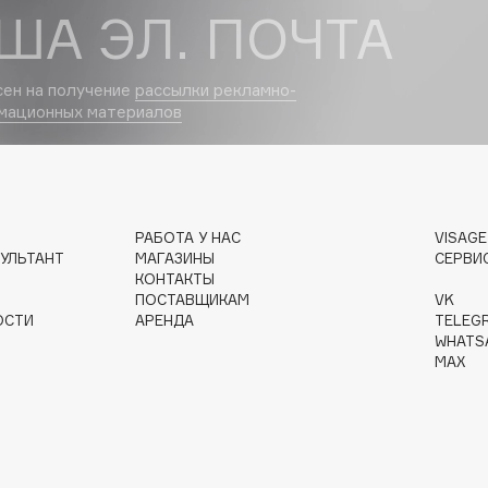
ША ЭЛ. ПОЧТА
сен на получение
рассылки рекламно-
мационных материалов
Institute Estelare
Instytutum
invisibobble
IS Clinical
РАБОТА У НАС
VISAG
УЛЬТАНТ
МАГАЗИНЫ
СЕРВИ
КОНТАКТЫ
ПОСТАВЩИКАМ
VK
ОСТИ
АРЕНДА
TELEG
WHATS
MAX
Jo Malone London
Juliette Has A Gun
Juvena