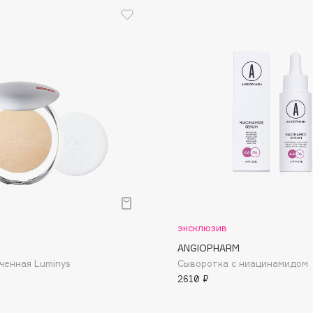
Dr.Althea
Dr.Ceuracle
Dr.Jart+
DSD de Luxe
Dyson
р
эксклюзив
ANGIOPHARM
Estée Lauder
ченная Luminys
Сыворотка с ниацинамидом
Etat Pur
2610 ₽
Etude House
Etude organix