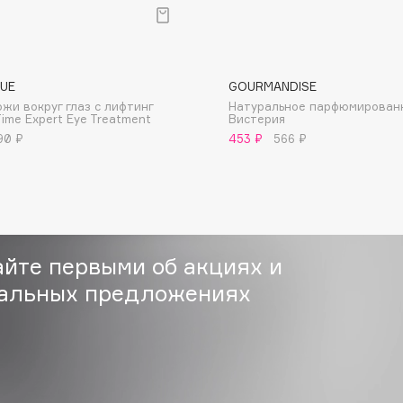
Gourmandise
QUE
GOURMANDISE
ожи вокруг глаз с лифтинг
Натуральное парфюмирован
Grace Day
ime Expert Eye Treatment
Вистерия
Guerlain
90 ₽
453 ₽
566 ₽
Guess
айте первыми об акциях и
альных предложениях
Holika Holika
Holly Polly
Holy Land