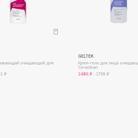
Consly
GELTEK
Corimo
каивающий очищающий для
Крем-гель для лица очищаю
CosRX
Ceraclean
Cottolina
61 ₽
1406 ₽
1758 ₽
Crescina
Cunzite
Curaprox