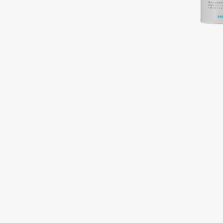
Подарки
0 - 9
Для дома
100BON
22|11
Техника
A
Acqua di Parma
Amina Daudova Brushes
Acque di Italia
Amouage
Adele for you
Amuleto Di Casa
Advante
Angiopharm
ЭКСКЛЮЗИВ
ЭКСКЛЮЗИВ
Aesop
Annbeauty
Age Stop
Anua
ЭКСКЛЮЗИВ
Apadent
AHFA Cosmetics
Apagard
Ajmal