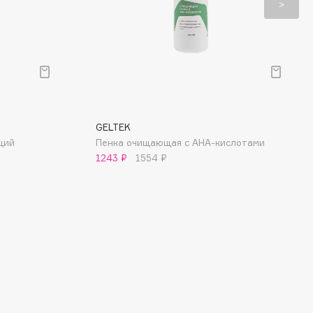
GELTEK
щий
Пенка очищающая с AHA-кислотами
1243 ₽
1554 ₽