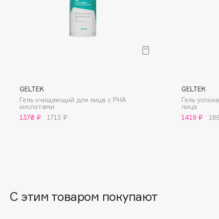
BLOME
C
Cadence
Chupa Chups
GELTEK
GELTEK
Capelli Dorati
Clarette
Гель очищающий для лица с РНА
Гель успо
Carbon Theory
Clarins
кислотами
лица
Carmex
Clarins Precious
1370 ₽
1713 ₽
1419 ₽
18
НОВИНКА
Carolina Herrera
Clinique
Catrice
Clive Christian
Celimax
Club De Nuit
Cettua
Collagenina
С этим товаром покупают