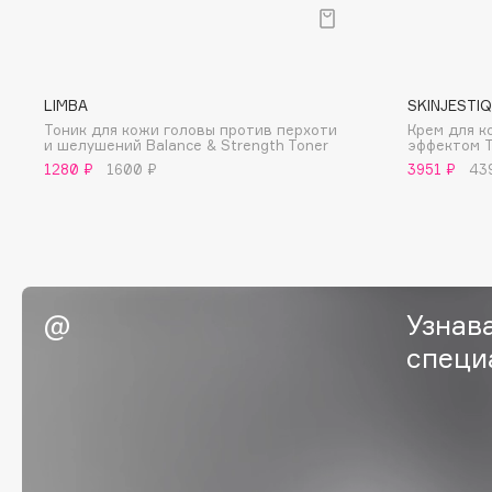
G
Garnier
Giardino Magico
LIMBA
SKINJESTI
Тоник для кожи головы против перхоти
Крем для к
Gecko
Gillette
и шелушений Balance & Strength Toner
эффектом T
Geltek
Givenchy
1280 ₽
1600 ₽
3951 ₽
43
Genosys
Global Keratin
ЭКСКЛЮЗИВ
Global White
Geomar
Узнав
H
специ
Hadat Cosmetics
HELIBEAUTY
Hamis
Hempz
Hapica
HFC