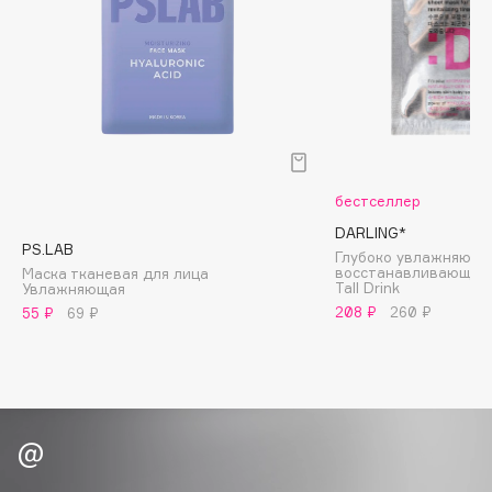
Biomed
Biorepair
Blanx
Blistex
BLOME
Boadicea The Victorious
Bobbi Brown
бестселлер
BOOMSHOP
DARLING*
PS.LAB
BORK
Глубоко увлажняюща
восстанавливающая 
Маска тканевая для лица
Brunello Cucinelli
Tall Drink
Увлажняющая
208 ₽
260 ₽
55 ₽
69 ₽
Bvlgari
by TERRY
BY WISHTREND
Byredo
C