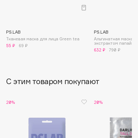
B
Babor
Baffy
PS.LAB
PS.LAB
Balmain Hair Couture
ЭКСКЛЮЗИВ
Тканевая маска для лица Green tea
Альгинатная маска д
экстрактом папайи
Banderas
55 ₽
69 ₽
632 ₽
790 ₽
Basicare
Batiste
Beauty Bomb
Beauty Pati
С этим товаром покупают
Beautyblades
НОВИНКА
beautyblender
20%
20%
Bebble
Beverly Hills Polo Club
Biodance
Bioderma