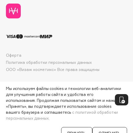
Deonica
Dessange
Dior
Divage
Dolce & Gabbana
Dolomit
Dorco
Оферта
Политика обработки персональных данных
DP Daily Perfection
ООО «Визаж косметикс» Все права защищены
Dr. Vranjes Firenze
Dr.Althea
Dr.Ceuracle
Мы используем файлы cookies и технологии веб-аналитики
для улучшения работы сайта и удобства его
Dr.Jart+
использования. Продолжая пользоваться сайтом и нажимая
DSD de Luxe
«Принять», вы подтверждаете использование cookies
вашего браузера и соглашаетесь
с политикой обработки
Dyson
персональных данных.
СООБЩИТЬ О ПОСТУПЛЕНИИ
94 ₽