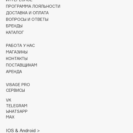
Collagenina
ПРОГРАММА ЛОЯЛЬНОСТИ
Consly
ДОСТАВКА И ОПЛАТА
ВОПРОСЫ И ОТВЕТЫ
Corimo
БРЕНДЫ
CosRX
КАТАЛОГ
Cottolina
Crescina
РАБОТА У НАС
МАГАЗИНЫ
Cunzite
КОНТАКТЫ
Curaprox
ПОСТАВЩИКАМ
АРЕНДА
D
VISAGE PRO
СЕРВИСЫ
d'Alba
VK
DABO
TELEGRAM
WHATSAPP
DARLING*
MAX
Darphin
Davines
IOS & Android >