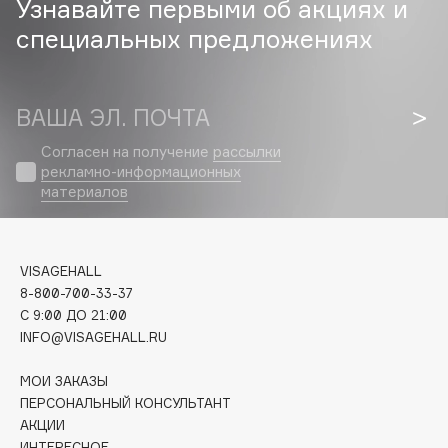
Узнавайте первыми об акциях и
специальных предложениях
Cadence
Capelli Dorati
Carbon Theory
ВАША ЭЛ. ПОЧТА
Carmex
Carolina Herrera
Согласен на получение
рассылки
рекламно-информационных
Catrice
материалов
Celimax
Cettua
Chupa Chups
VISAGEHALL
Clarette
8-800-700-33-37
C 9:00 ДО 21:00
Clarins
INFO@VISAGEHALL.RU
Clarins Precious
НОВИНКА
Clinique
МОИ ЗАКАЗЫ
ПЕРСОНАЛЬНЫЙ КОНСУЛЬТАНТ
Clive Christian
АКЦИИ
Club De Nuit
ИНТЕРЕСНОЕ