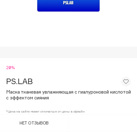
Подарки
Tom Ford
HFC
Для дома
Angiopharm
Техника
KIKO Milano
Estée Lauder
Clarins
0 - 9
20%
PS.LAB
100BON
22|11
Маска тканевая увлажняющая с гиалуроновой кислотой
с эффектом сияния
A
*Цена на сайте может отличаться от цены в офлайн
НЕТ ОТЗЫВОВ
Acqua di Parma
Acque di Italia