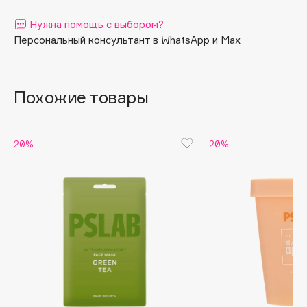
Apagard
Нужна помощь с выбором?
Aravia Professional
Персональный консультант в WhatsApp и Max
Arcadia
Archetype
Похожие товары
Architect Demidoff
ARIVE MAKEUP
Art&Fact
20%
20%
Art-Visage
Artdeco
Astra
Atelier Rebul
Augustinus Bader
Aveda
Avene