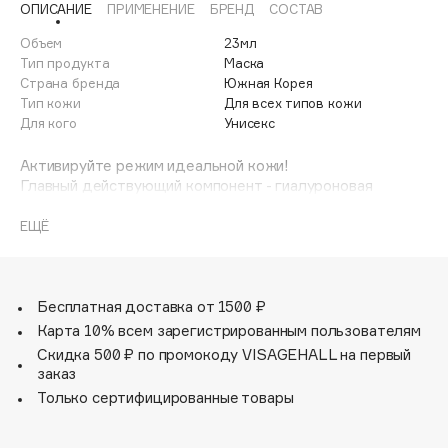
ОПИСАНИЕ
ПРИМЕНЕНИЕ
БРЕНД
СОСТАВ
Adele for you
Финал лета
Advante
Объем
23мл
ЭКСКЛЮЗИВ
Тип продукта
Маска
1 АВГ - 31 АВГ
Aesop
Страна бренда
Южная Корея
Age Stop
Тип кожи
Для всех типов кожи
ЭКСКЛЮЗИВ
Для кого
Унисекс
AHFA Cosmetics
Ajmal
Активируйте режим идеальной кожи!
Главный действующий компонент - гиалуроновая
Alix Avien
кислота:
Allies of Skin
- создает на коже невидимый барьер, который
ЕЩЁ
AMAN
блокирует потерю влаги и защищает кожу от
неблагоприятных факторов окружающей среды.
Amina Daudova Brushes
- восстанавливает упругость и эластичность кожи,
Amouage
разглаживает морщинки.
Бесплатная доставка от 1500 ₽
- восполняет необходимый уровень влаги, возвращая
Amuleto Di Casa
Карта 10% всем зарегистрированным пользователям
коже естественное сияние и мягкость.
Скидка 500 ₽ по промокоду VISAGEHALL на первый
Angiopharm
ЭКСКЛЮЗИВ
заказ
Annbeauty
Только сертифицированные товары
Anua
Apadent