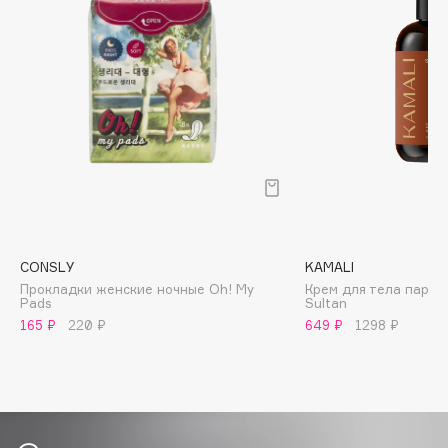
Biomed
Biorepair
Blanx
Blistex
BLOME
Boadicea The Victorious
Bobbi Brown
BOOMSHOP
BORK
Brunello Cucinelli
CONSLY
KAMALI
Bvlgari
Прокладки женские ночные Oh! My
Крем для тела парф
Pads
Sultan
by TERRY
165 ₽
220 ₽
649 ₽
1298 ₽
BY WISHTREND
Byredo
C