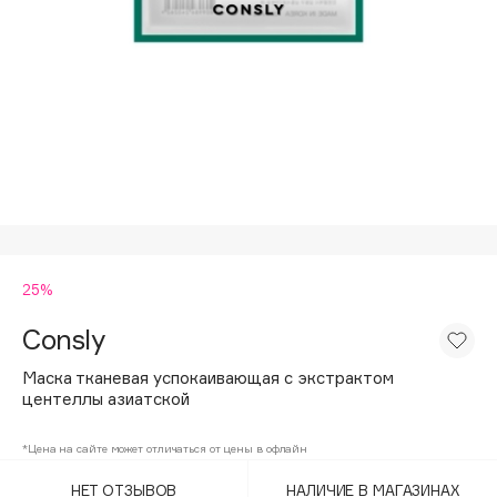
Подарки
Tom Ford
HFC
Для дома
Angiopharm
Техника
KIKO Milano
Estée Lauder
Clarins
0 - 9
25%
100BON
22|11
Consly
Маска тканевая успокаивающая с экстрактом
A
центеллы азиатской
Acqua di Parma
*Цена на сайте может отличаться от цены в офлайн
Acque di Italia
НЕТ ОТЗЫВОВ
НАЛИЧИЕ В МАГАЗИНАХ