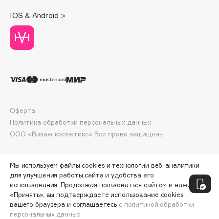
Deonica
IOS & Android >
Dessange
Dior
Divage
Dolce & Gabbana
Dolomit
Dorco
DP Daily Perfection
Оферта
Dr. Vranjes Firenze
Политика обработки персональных данных
Dr.Althea
ООО «Визаж косметикс» Все права защищены
Dr.Ceuracle
Dr.Jart+
Мы используем файлы cookies и технологии веб-аналитики
DSD de Luxe
для улучшения работы сайта и удобства его
использования. Продолжая пользоваться сайтом и нажимая
Dyson
«Принять», вы подтверждаете использование cookies
вашего браузера и соглашаетесь
с политикой обработки
персональных данных.
ДОБАВИТЬ В КОРЗИНУ
74 ₽
99 ₽