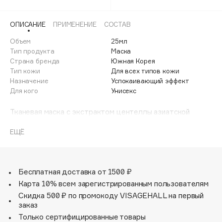
Adele for you
Финал лета
Advante
ЭКСКЛЮЗИВ
ОПИСАНИЕ
ПРИМЕНЕНИЕ
СОСТАВ
1 АВГ - 31 АВГ
Aesop
Объем
25мл
Age Stop
Тип продукта
Маска
ЭКСКЛЮЗИВ
Страна бренда
Южная Корея
AHFA Cosmetics
Тип кожи
Для всех типов кожи
Ajmal
Назначение
Успокаивающий эффект
Для кого
Унисекс
Alix Avien
Allies of Skin
Тканевая маска с экстрактом центеллы азиатской
AMAN
мгновенно преображает кожу, делая её упругой,
подтянутой и эластичной, устраняет сухость и
ЕЩЁ
Amina Daudova Brushes
стянутость, восстанавливает гидролипидный баланс и
Amouage
укрепляет защитный барьер кожи. Экстракт центеллы
азиатской усиливает защитный барьер кожи, уменьшает
Amuleto Di Casa
количество морщин и предотвращает появление новых.
Бесплатная доставка от 1500 ₽
Angiopharm
ЭКСКЛЮЗИВ
Карта 10% всем зарегистрированным пользователям
Идеально подходит для повреждённой и
Annbeauty
Скидка 500 ₽ по промокоду VISAGEHALL на первый
чувствительной кожи.
заказ
Anua
Только сертифицированные товары
Apadent