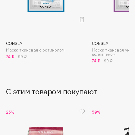
B
Babor
Baffy
Balmain Hair Couture
ЭКСКЛЮЗИВ
Banderas
CONSLY
CONSLY
Маска тканевая с ретинолом
Маска тканевая укр
Basicare
коллагеном
74 ₽
99 ₽
Batiste
74 ₽
99 ₽
Beauty Bomb
Beauty Pati
Beautyblades
НОВИНКА
С этим товаром покупают
beautyblender
Bebble
Beverly Hills Polo Club
25%
50%
Biodance
Bioderma