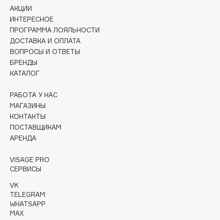
Collagenina
АКЦИИ
ИНТЕРЕСНОЕ
Consly
ПРОГРАММА ЛОЯЛЬНОСТИ
Corimo
ДОСТАВКА И ОПЛАТА
CosRX
ВОПРОСЫ И ОТВЕТЫ
Cottolina
БРЕНДЫ
КАТАЛОГ
Crescina
Cunzite
РАБОТА У НАС
Curaprox
МАГАЗИНЫ
КОНТАКТЫ
ПОСТАВЩИКАМ
D
АРЕНДА
d'Alba
VISAGE PRO
СЕРВИСЫ
DABO
VK
DARLING*
TELEGRAM
Darphin
WHATSAPP
MAX
Davines