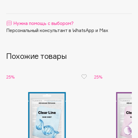
Apagard
Aravia Professional
Нужна помощь с выбором?
Arcadia
Персональный консультант в WhatsApp и Max
Archetype
Architect Demidoff
ARIVE MAKEUP
Похожие товары
Art&Fact
Art-Visage
Artdeco
25%
25%
Astra
Atelier Rebul
Augustinus Bader
Aveda
Avene