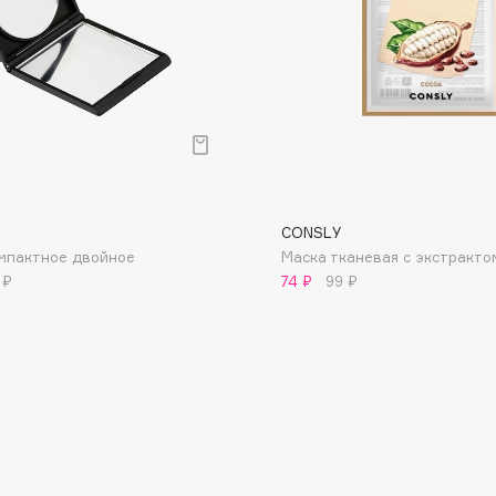
Dr.Althea
Dr.Ceuracle
Dr.Jart+
DSD de Luxe
Dyson
CONSLY
мпактное двойное
Маска тканевая с экстракто
 ₽
74 ₽
99 ₽
Estrâde
Estée Lauder
Etat Pur
Etude House