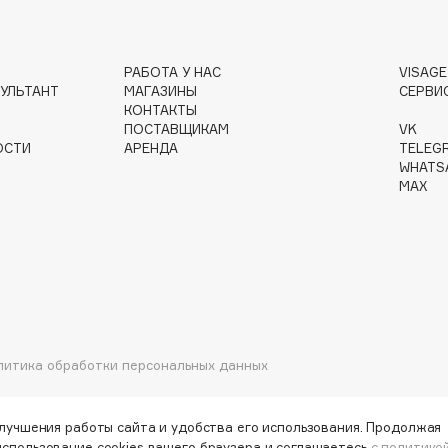
РАБОТА У НАС
VISAG
УЛЬТАНТ
МАГАЗИНЫ
СЕРВИ
Institute Estelare
КОНТАКТЫ
Instytutum
ПОСТАВЩИКАМ
VK
ОСТИ
АРЕНДА
TELEG
invisibobble
WHATS
IS Clinical
MAX
Jo Malone London
литика обработки персональных данных
Juliette Has A Gun
Juvena
улучшения работы сайта и удобства его использования. Продолжая
использование cookies вашего браузера и соглашаетесь
с политико