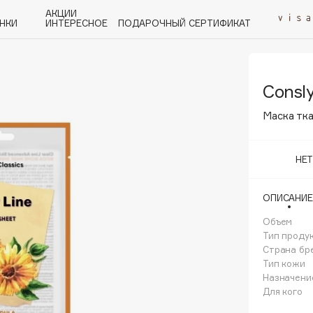
АКЦИИ
НКИ
ИНТЕРЕСНОЕ
ПОДАРОЧНЫЙ СЕРТИФИКАТ
Consl
P
Q
R
S
T
U
V
W
Y
Z
А - Я
Маска тк
НЕ
ОПИСАНИЕ
Angiopharm
KIKO Milano
Объем
Тип проду
Estée Lauder
Страна бр
Clarins
Тип кожи
Назначени
Для кого