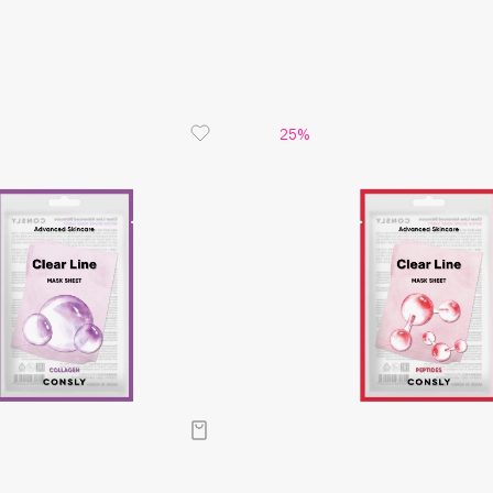
Aveda
Avene
25%
Boadicea The Victorious
Bobbi Brown
BOOMSHOP
BORK
Brunello Cucinelli
Bvlgari
by TERRY
BY WISHTREND
Byredo