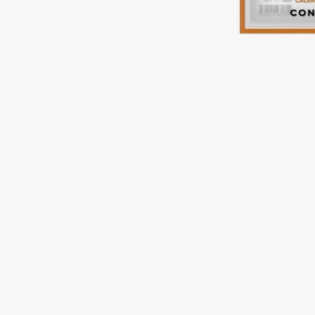
Подарки
0 - 9
Для дома
100BON
22|11
Техника
A
Acqua di Parma
Amina Daudova Brushes
Acque di Italia
Amouage
Adele for you
Amuleto Di Casa
Advante
Angiopharm
ЭКСКЛЮЗИВ
ЭКСКЛЮЗИВ
Aesop
Annbeauty
Age Stop
Anua
ЭКСКЛЮЗИВ
Apadent
AHFA Cosmetics
Apagard
Ajmal