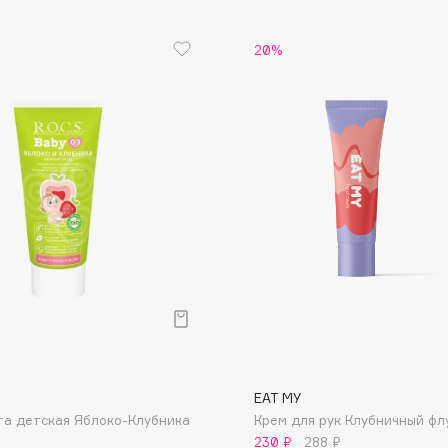
Etude organix
20%
Eva Mosaic
Ex Nihilo
EXOARI L
Fragrance Du Bois
Frederic Malle
Frudia
Funny Organix
EAT MY
та детская Яблоко-Клубника
Крем для рук Клубничный фл
230 ₽
288 ₽