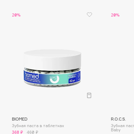
Eigshow
EpilProfi
20%
20%
Elemis
Erborian
Elian Russia
Essence
Elie Saab
Essential Parfums Paris
F
FANE
Flipper
Farmstay
FLOEMA
Felce Azzurra
Floraïku
Fillerina
Forlle'd
ЭКСКЛЮЗИВ
Fiona Franchimon
BIOMED
R.O.C.S.
Зубная паста в таблетках
Зубная пас
Baby
368 ₽
460 ₽