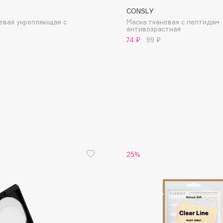
CONSLY
евая укрепляющая с
Маска тканевая с пептидам
м
антивозрастная
74 ₽
99 ₽
Consly
Corimo
CosRX
Cottolina
Crescina
Cunzite
25%
Curaprox