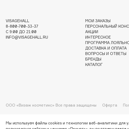
I
VISAGEHALL
МОИ ЗАКАЗЫ
8-800-700-33-37
ПЕРСОНАЛЬНЫЙ КОНС
I Love My Hair
INGLOT
C 9:00 ДО 21:00
АКЦИИ
Iceberg
Initio
INFO@VISAGEHALL.RU
ИНТЕРЕСНОЕ
ПРОГРАММА ЛОЯЛЬН
Icon Skin
Insight Professional
ДОСТАВКА И ОПЛАТА
Influence Beauty
Institut Esthederm
ВОПРОСЫ И ОТВЕТЫ
БРЕНДЫ
КАТАЛОГ
J
James Read
Janeke
ООО «Визаж косметикс» Все права защищены
Оферта
По
Jan Marini
Jimmy Choo
ЭКСКЛЮЗИВ
JMsolution
Jane Iredale
Мы используем файлы cookies и технологии веб-аналитики для 
пользоваться сайтом и нажимая «Принять», вы подтверждаете 