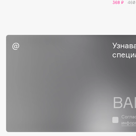
368 ₽
460
G
Garnier
Giardino Magico
Gecko
Gillette
Geltek
Givenchy
Узнав
Genosys
Global Keratin
ЭКСКЛЮЗИВ
специ
Global White
Geomar
H
ВА
Hadat Cosmetics
HELIBEAUTY
Hamis
Hempz
Согла
Hapica
HFC
инфор