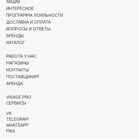
АКЦИИ
Collagenina
ИНТЕРЕСНОЕ
Consly
ПРОГРАММА ЛОЯЛЬНОСТИ
Corimo
ДОСТАВКА И ОПЛАТА
ВОПРОСЫ И ОТВЕТЫ
CosRX
БРЕНДЫ
Cottolina
КАТАЛОГ
Crescina
Cunzite
РАБОТА У НАС
МАГАЗИНЫ
Curaprox
КОНТАКТЫ
ПОСТАВЩИКАМ
АРЕНДА
D
VISAGE PRO
d'Alba
СЕРВИСЫ
DABO
VK
DARLING*
TELEGRAM
WHATSAPP
Darphin
MAX
Davines