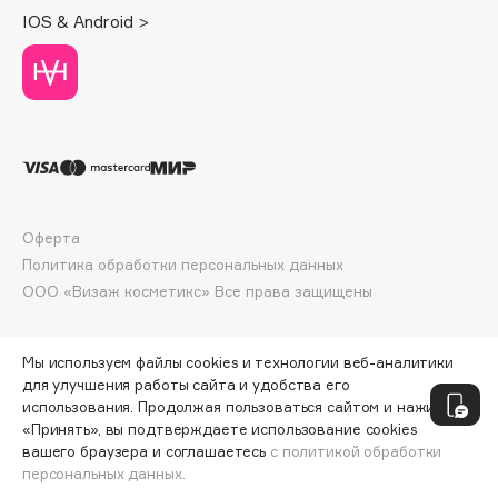
Deonica
IOS & Android >
Dessange
Dior
Divage
Dolce & Gabbana
Dolomit
Dorco
DP Daily Perfection
Оферта
Политика обработки персональных данных
Dr. Vranjes Firenze
ООО «Визаж косметикс» Все права защищены
Dr.Althea
Dr.Ceuracle
Dr.Jart+
Мы используем файлы cookies и технологии веб-аналитики
для улучшения работы сайта и удобства его
DSD de Luxe
использования. Продолжая пользоваться сайтом и нажимая
Dyson
«Принять», вы подтверждаете использование cookies
вашего браузера и соглашаетесь
с политикой обработки
персональных данных.
СООБЩИТЬ О ПОСТУПЛЕНИИ
231 ₽