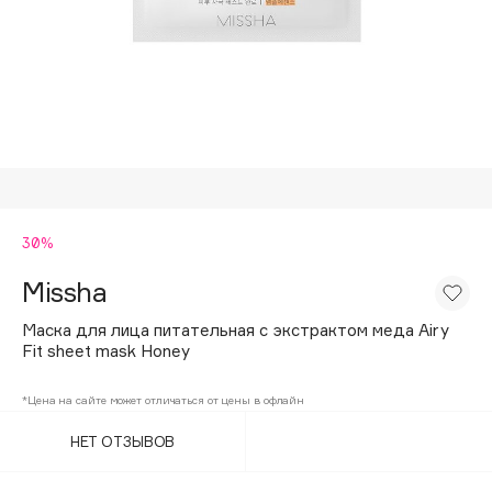
Подарки
Tom Ford
HFC
Для дома
Angiopharm
Техника
KIKO Milano
Estée Lauder
Clarins
0 - 9
30%
Missha
100BON
22|11
Маска для лица питательная с экстрактом меда Airy
Fit sheet mask Honey
A
*Цена на сайте может отличаться от цены в офлайн
НЕТ ОТЗЫВОВ
Acqua di Parma
Acque di Italia