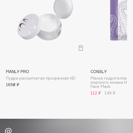
Biomed
Biorepair
Blanx
Blistex
BLOME
Boadicea The Victorious
Bobbi Brown
BOOMSHOP
BORK
MANLY PRO
CONSLY
Brunello Cucinelli
Пудра рассыпчатая прозрачная HD
Маска гидрогелевая 
морского конька Hydr
1650 ₽
Bvlgari
Face Mask
112 ₽
149 ₽
by TERRY
BY WISHTREND
Byredo
C