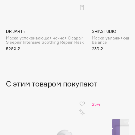
B
Babor
Baffy
DR.JART+
SHIKSTUDIO
Balmain Hair Couture
ЭКСКЛЮЗИВ
Маска успокаивающая ночная Cicapair
Маска увлажняющая 
Sleepair Intensive Soothing Repair Mask
balance
Banderas
5200 ₽
233 ₽
Basicare
Batiste
Beauty Bomb
Beauty Pati
С этим товаром покупают
Beautyblades
НОВИНКА
beautyblender
Bebble
25%
Beverly Hills Polo Club
Biodance
Bioderma