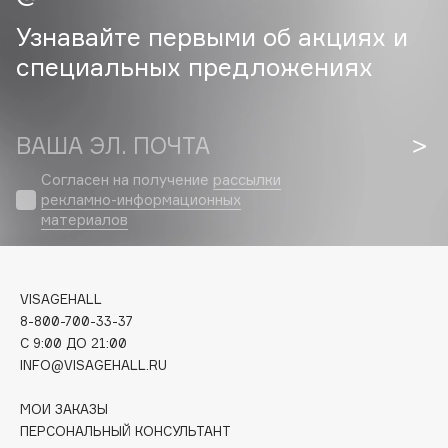
Узнавайте первыми об акциях и
Cadence
специальных предложениях
Capelli Dorati
Carbon Theory
Carmex
ВАША ЭЛ. ПОЧТА
Carolina Herrera
Catrice
Согласен на получение
рассылки
рекламно-информационных
Celimax
материалов
Cettua
Chupa Chups
Clarette
VISAGEHALL
Clarins
8-800-700-33-37
C 9:00 ДО 21:00
Clarins Precious
НОВИНКА
INFO@VISAGEHALL.RU
Clinique
Clive Christian
МОИ ЗАКАЗЫ
ПЕРСОНАЛЬНЫЙ КОНСУЛЬТАНТ
Club De Nuit