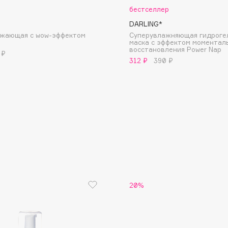
р
бестселлер
DARLING*
ежающая с wow-эффектом
Суперувлажняющая гидроге
маска с эффектом моментал
восстановления Power Nap
 ₽
312 ₽
390 ₽
Consly
Corimo
CosRX
Cottolina
Crescina
Cunzite
Curaprox
20%