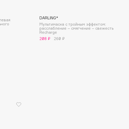
DARLING*
левая
ьного
Мультимаска с тройным эффектом:
расслабление – смягчение – свежесть
Recharge
208 ₽
260 ₽