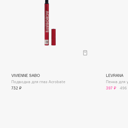
D
d'Alba
Dior
DABO
Divage
DARLING*
Dolce & Gabbana
Darphin
Dolomit
Davines
Dorco
Deonica
DP Daily Perfection
Dessange
Dr. Vranjes Firenze
VIVIENNE SABO
LEVRANA
Подводка для глаз Acrobate
Пенка для 
732 ₽
397 ₽
496
E
Eat My
Ella Bartsueva Brushes
Ecolatier
EMBRACE Haircare
Ecotools
Emmanuelle Jane
EGG
Enough