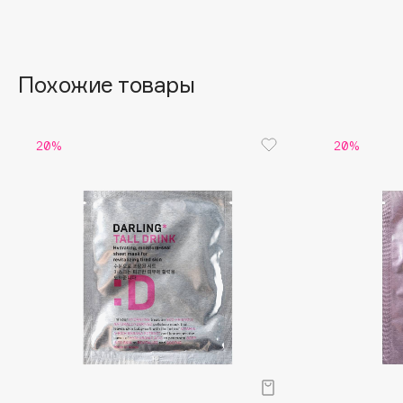
Aravia Professional
Alix Avien
Arcadia
Allies of Skin
Archetype
AMAN
Похожие товары
B
20%
20%
Babor
beautyblender
Baffy
Bebble
Balmain Hair Couture
Beverly Hills Polo Club
ЭКСКЛЮЗИВ
Biodance
Banderas
Bioderma
Basicare
Biomed
Batiste
Biorepair
Beauty Bomb
Blanx
Beauty Pati
Blistex
Beautyblades
НОВИНКА