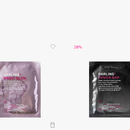
Aveda
Avene
20%
Boadicea The Victorious
Bobbi Brown
BOOMSHOP
BORK
Brunello Cucinelli
Bvlgari
by TERRY
BY WISHTREND
Byredo