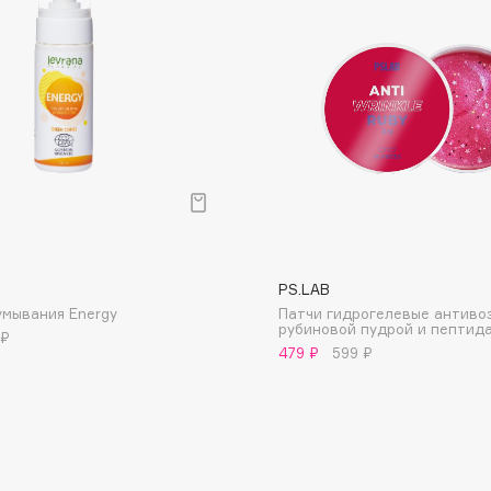
Dr.Althea
Dr.Ceuracle
Dr.Jart+
DSD de Luxe
Dyson
PS.LAB
умывания Energy
Патчи гидрогелевые антиво
рубиновой пудрой и пептид
 ₽
479 ₽
599 ₽
Estée Lauder
Etat Pur
Etude House
Etude organix