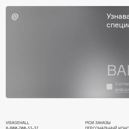
EGIA
EpilProfi
Узнав
Eigshow
Erborian
специ
Elemis
Essence
Elian Russia
Essential Parfums Paris
Elie Saab
Estrâde
ВА
F
FANE
Flipper
Согла
инфор
Farmstay
FLOEMA
Felce Azzurra
Floraïku
Fillerina
Forlle'd
ЭКСКЛЮЗИВ
Fiona Franchimon
VISAGEHALL
МОИ ЗАКАЗЫ
8-800-700-33-37
ПЕРСОНАЛЬНЫЙ КОНС