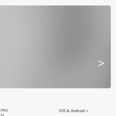
E PRO
IOS & Android >
СЫ