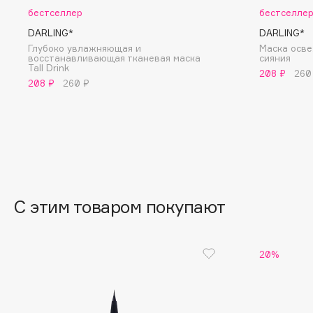
BLOME
бестселлер
бестселле
DARLING*
DARLING*
Глубоко увлажняющая и
Маска осв
восстанавливающая тканевая маска
cияния
Tall Drink
C
208 ₽
260
208 ₽
260 ₽
Cadence
Chupa Chups
Capelli Dorati
Clarette
Carbon Theory
Clarins
Carmex
Clarins Precious
Carolina Herrera
Clinique
С этим товаром покупают
Catrice
Clive Christian
Celimax
Club De Nuit
Cettua
Collagenina
20%