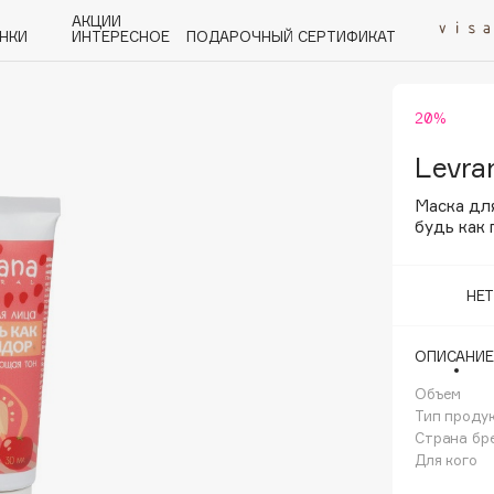
АКЦИИ
НКИ
ИНТЕРЕСНОЕ
ПОДАРОЧНЫЙ СЕРТИФИКАТ
20%
P
Q
R
S
T
U
V
W
Y
Z
А - Я
Levra
Маска дл
будь как
НЕ
Angiopharm
KIKO Milano
ОПИСАНИЕ
Estée Lauder
Объем
Clarins
Тип проду
Страна бр
Для кого