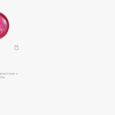
зрастные с
ами