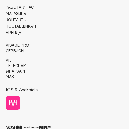
РАБОТА У НАС
Cadence
МАГАЗИНЫ
Capelli Dorati
КОНТАКТЫ
ПОСТАВЩИКАМ
Carbon Theory
АРЕНДА
Carmex
Carolina Herrera
VISAGE PRO
СЕРВИСЫ
Catrice
Celimax
VK
TELEGRAM
Cettua
WHATSAPP
Chupa Chups
MAX
Clarette
IOS & Android >
Clarins
Clarins Precious
Clinique
Clive Christian
Club De Nuit