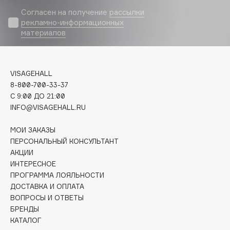
Biomed
Согласен на получение
рассылки
Biorepair
рекламно-информационных
Blanx
материалов
Blistex
BLOME
VISAGEHALL
Boadicea The Victorious
8-800-700-33-37
Bobbi Brown
C 9:00 ДО 21:00
BOOMSHOP
INFO@VISAGEHALL.RU
BORK
МОИ ЗАКАЗЫ
Brunello Cucinelli
ПЕРСОНАЛЬНЫЙ КОНСУЛЬТАНТ
Bvlgari
АКЦИИ
by TERRY
ИНТЕРЕСНОЕ
BY WISHTREND
ПРОГРАММА ЛОЯЛЬНОСТИ
ДОСТАВКА И ОПЛАТА
Byredo
ВОПРОСЫ И ОТВЕТЫ
БРЕНДЫ
КАТАЛОГ
C