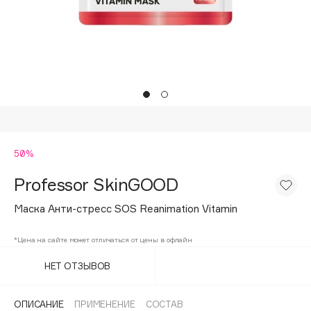
Подарки
Tom Ford
HFC
Для дома
Angiopharm
Техника
KIKO Milano
Estée Lauder
Clarins
0 - 9
50%
Professor SkinGOOD
100BON
22|11
Маска Анти-стресс SOS Reanimation Vitamin
*Цена на сайте может отличаться от цены в офлайн
A
НЕТ ОТЗЫВОВ
Acqua di Parma
Acque di Italia
ОПИСАНИЕ
ПРИМЕНЕНИЕ
СОСТАВ