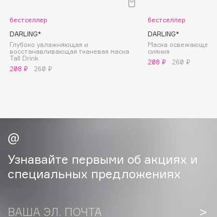
B
бестселлер
бестселлер
Babor
DARLING*
DARLING*
Baffy
Глубоко увлажняющая и
Маска освежающая с
восстанавливающая тканевая маска
cияния
Balmain Hair Couture
ЭКСКЛЮЗИВ
Tall Drink
208 ₽
260 ₽
Banderas
208 ₽
260 ₽
Basicare
Batiste
Beauty Bomb
Beauty Pati
Beautyblades
НОВИНКА
beautyblender
Узнавайте первыми об акциях и
Bebble
специальных предложениях
Beverly Hills Polo Club
Biodance
Bioderma
ВАША ЭЛ. ПОЧТА