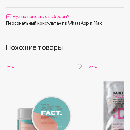
Apagard
Aravia Professional
Нужна помощь с выбором?
Персональный консультант в WhatsApp и Max
Arcadia
Archetype
Architect Demidoff
Похожие товары
ARIVE MAKEUP
Art&Fact
Art-Visage
25%
20%
Artdeco
Astra
Atelier Rebul
Augustinus Bader
Aveda
Avene