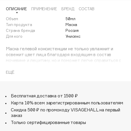
Adele for you
ОПИСАНИЕ
ПРИМЕНЕНИЕ
БРЕНД
СОСТАВ
Финал лета
Advante
ЭКСКЛЮЗИВ
Объем
50мл
1 АВГ - 31 АВГ
Aesop
Тип продукта
Маска
Age Stop
Страна бренда
Россия
ЭКСКЛЮЗИВ
Для кого
Унисекс
AHFA Cosmetics
Ajmal
Маска гелевой консистенции не только увлажнит и
освежит цвет лица благодаря входящим в состав
Alix Avien
мочевине и лецитину, но и поможет легче справиться с
Allies of Skin
утренней отечностью. Кофеин устраняет следы
AMAN
невысыпания, а троксерутин способствует укреплению
ЕЩЁ
стенок капилляров. Ментол обладает мягким
Amina Daudova Brushes
охлаждающим эффектом и придает свежесть любому
Amouage
типу кожи, включая чувствительный. В результате
продукт способствует свежему и здоровому виду кожи.
Бесплатная доставка от 1500 ₽
Amuleto Di Casa
Карта 10% всем зарегистрированным пользователям
Angiopharm
ЭКСКЛЮЗИВ
Скидка 500 ₽ по промокоду VISAGEHALL на первый
Annbeauty
заказ
Anua
Только сертифицированные товары
Apadent