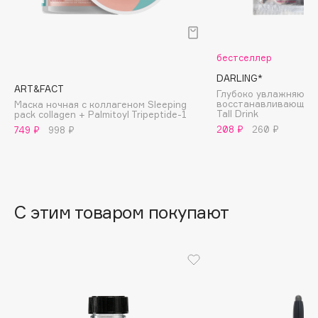
B
Babor
бестселлер
Baffy
DARLING*
Balmain Hair Couture
ЭКСКЛЮЗИВ
ART&FACT
Глубоко увлажняюща
Banderas
восстанавливающая 
Маска ночная с коллагеном Sleeping
Tall Drink
pack collagen + Palmitoyl Tripeptide-1
Basicare
208 ₽
260 ₽
749 ₽
998 ₽
Batiste
Beauty Bomb
Beauty Pati
Beautyblades
НОВИНКА
С этим товаром покупают
beautyblender
Bebble
Beverly Hills Polo Club
Biodance
Bioderma