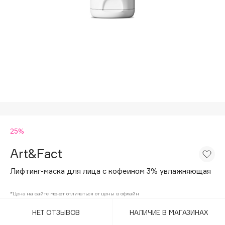
Подарки
Tom Ford
HFC
Для дома
Angiopharm
Техника
KIKO Milano
Estée Lauder
Clarins
0 - 9
25%
100BON
22|11
Art&Fact
Лифтинг-маска для лица с кофеином 3% увлажняющая
A
*Цена на сайте может отличаться от цены в офлайн
Acqua di Parma
НЕТ ОТЗЫВОВ
НАЛИЧИЕ В МАГАЗИНАХ
Acque di Italia