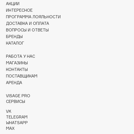
Collagenina
АКЦИИ
ИНТЕРЕСНОЕ
Consly
ПРОГРАММА ЛОЯЛЬНОСТИ
Corimo
ДОСТАВКА И ОПЛАТА
CosRX
ВОПРОСЫ И ОТВЕТЫ
Cottolina
БРЕНДЫ
КАТАЛОГ
Crescina
Cunzite
РАБОТА У НАС
Curaprox
МАГАЗИНЫ
КОНТАКТЫ
ПОСТАВЩИКАМ
D
АРЕНДА
VISAGE PRO
d'Alba
СЕРВИСЫ
DABO
VK
DARLING*
TELEGRAM
Darphin
WHATSAPP
MAX
Davines