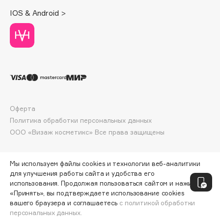
Deonica
IOS & Android >
Dessange
Dior
Divage
Dolce & Gabbana
Dolomit
Dorco
DP Daily Perfection
Оферта
Dr. Vranjes Firenze
Политика обработки персональных данных
Dr.Althea
ООО «Визаж косметикс» Все права защищены
Dr.Ceuracle
Dr.Jart+
Мы используем файлы cookies и технологии веб-аналитики
DSD de Luxe
для улучшения работы сайта и удобства его
использования. Продолжая пользоваться сайтом и нажимая
Dyson
«Принять», вы подтверждаете использование cookies
вашего браузера и соглашаетесь
с политикой обработки
персональных данных.
ДОБАВИТЬ В КОРЗИНУ
765 ₽
1020 ₽