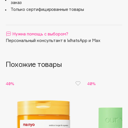
заказ
Apagard
Только сертифицированные товары
Aravia Professional
Arcadia
Archetype
Нужна помощь с выбором?
Architect Demidoff
Персональный консультант в WhatsApp и Max
ARIVE MAKEUP
Art&Fact
Похожие товары
Art-Visage
Artdeco
Astra
40%
40%
Atelier Rebul
Augustinus Bader
Aveda
Avene