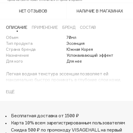
Adele for you
Финал лета
НЕТ ОТЗЫВОВ
НАЛИЧИЕ В МАГАЗИНАХ
Advante
ЭКСКЛЮЗИВ
1 АВГ - 31 АВГ
Aesop
ОПИСАНИЕ
ПРИМЕНЕНИЕ
БРЕНД
СОСТАВ
Age Stop
ЭКСКЛЮЗИВ
Объем
70мл
AHFA Cosmetics
Тип продукта
Эссенция
Ajmal
Страна бренда
Южная Корея
Назначение
Успокаивающий эффект
Alix Avien
Для кого
Для нее
Allies of Skin
AMAN
Легкая водная текстура эссенции позволяет ей
максимально быстро проникать в глубокие слои кожи,
Amina Daudova Brushes
увлажняя, питая и успокаивая ее. Основной эффект
Amouage
средства обеспечивается благодаря экстракту
ЕЩЁ
хауттюйнии сердцевидной и центеллы азиатской. Эти
Amuleto Di Casa
компоненты успокаивают раздражения и обеспечивают
Angiopharm
ЭКСКЛЮЗИВ
антиоксидантный эффект.
Annbeauty
Бесплатная доставка от 1500 ₽
Карта 10% всем зарегистрированным пользователям
Anua
Скидка 500 ₽ по промокоду VISAGEHALL на первый
Apadent