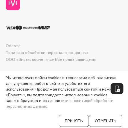
Collagenina
Consly
Corimo
CosRX
Cottolina
Crescina
Оферта
Cunzite
Политика обработки персональных данных
Curaprox
ООО «Визаж косметикс» Все права защищены
Мы используем файлы cookies и технологии веб-аналитики
D
для улучшения работы сайта и удобства его
использования. Продолжая пользоваться сайтом и нажимая
d'Alba
«Принять», вы подтверждаете использование cookies
DABO
вашего браузера и соглашаетесь
с политикой обработки
персональных данных.
ДОБАВИТЬ В КОРЗИНУ
2411 ₽
4018 ₽
DARLING*
Darphin
ПРИНЯТЬ
ОТМЕНИТЬ
Davines