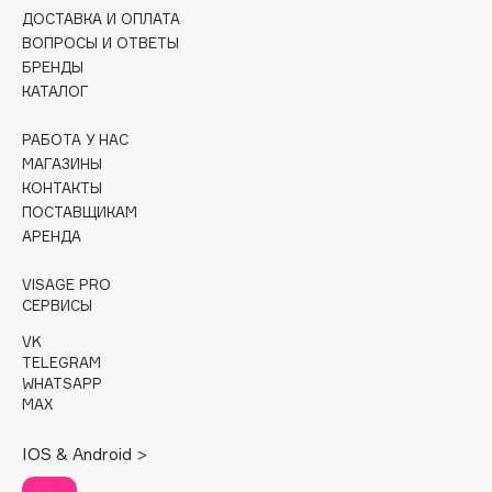
ДОСТАВКА И ОПЛАТА
Cadence
ВОПРОСЫ И ОТВЕТЫ
БРЕНДЫ
Capelli Dorati
КАТАЛОГ
Carbon Theory
Carmex
РАБОТА У НАС
Carolina Herrera
МАГАЗИНЫ
КОНТАКТЫ
Catrice
ПОСТАВЩИКАМ
Celimax
АРЕНДА
Cettua
VISAGE PRO
Chupa Chups
СЕРВИСЫ
Clarette
VK
Clarins
TELEGRAM
Clarins Precious
WHATSAPP
НОВИНКА
MAX
Clinique
Clive Christian
IOS & Android >
Club De Nuit